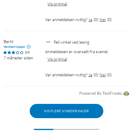
Vis original
Var anmeldelsen nyttig?
Ja
(
0
)
Nei
(
0
)
Bertil
Feil vinkel ved lesing
Verifisert kjøper
Anmeldelsen er oversatt fra svensk
3/5
7 måneder siden
Vis original
Var anmeldelsen nyttig?
Ja
(
0
)
Nei
(
0
)
Powered By TestFreaks
VIS FLERE VURDERINGER