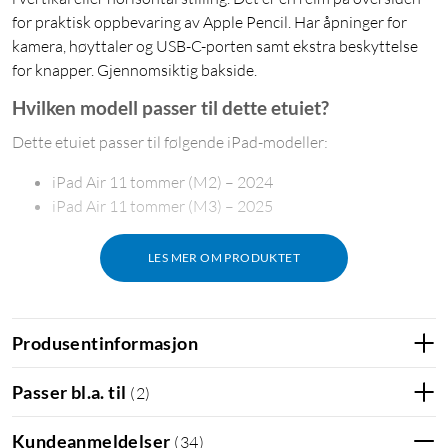
for praktisk oppbevaring av Apple Pencil. Har åpninger for
kamera, høyttaler og USB-C-porten samt ekstra beskyttelse
for knapper. Gjennomsiktig bakside.
Hvilken modell passer til dette etuiet?
Dette etuiet passer til følgende iPad-modeller:
iPad Air 11 tommer (M2) – 2024
iPad Air 11 tommer (M3) – 2025
LES MER OM PRODUKTET
Produsentinformasjon
Passer bl.a. til
(
2
)
Kundeanmeldelser
(
34
)