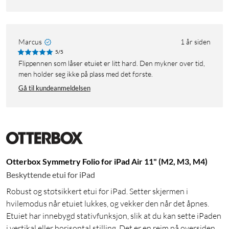
Marcus
1 år siden
5/5
Flippennen som låser etuiet er litt hard. Den mykner over tid,
men holder seg ikke på plass med det første.
Gå til kundeanmeldelsen
Otterbox Symmetry Folio for iPad Air 11" (M2, M3, M4)
Beskyttende etui for iPad
Robust og støtsikkert etui for iPad. Setter skjermen i
hvilemodus når etuiet lukkes, og vekker den når det åpnes.
Etuiet har innebygd stativfunksjon, slik at du kan sette iPaden
i vertikal eller horisontal stilling. Det er en reim på oversiden