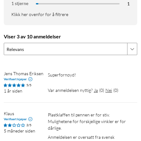
1 stjerne
1
Klikk her ovenfor for å filtrere
Viser 3 av 10 anmeldelser
Relevans
Jens Thomas Eriksen
Superfornøyd!
Verifisert kjøper
5/5
Var anmeldelsen nyttig?
Ja
(
0
)
Nei
(
0
)
1 år siden
Klaus
Plastklaffen til pennen er for stiv. 
Verifisert kjøper
Mulighetene for forskjellige vinkler er for 
2/5
dårlige.
5 måneder siden
Anmeldelsen er oversatt fra svensk