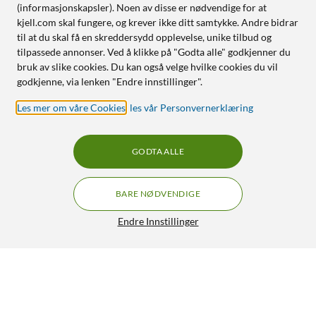
(informasjonskapsler). Noen av disse er nødvendige for at
kjell.com skal fungere, og krever ikke ditt samtykke. Andre bidrar
til at du skal få en skreddersydd opplevelse, unike tilbud og
tilpassede annonser. Ved å klikke på "Godta alle" godkjenner du
bruk av slike cookies. Du kan også velge hvilke cookies du vil
godkjenne, via lenken "Endre innstillinger".
Les mer om våre Cookies
,
les vår Personvernerklæring
GODTA ALLE
BARE NØDVENDIGE
Endre Innstillinger
Otterbox Symmetry Folio for iPad Air 11" (M2,
GRATIS FRAKT
M3, M4)
629,-
4/5