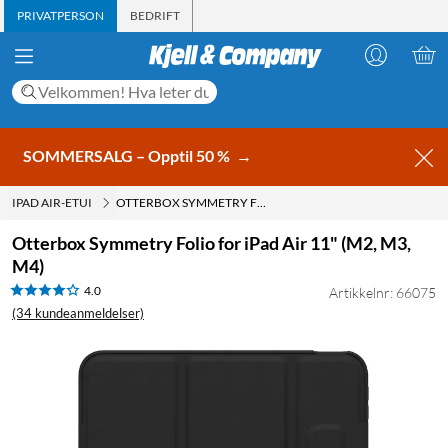
PRIVATPERSON
BEDRIFT
SOMMERSALG – Opptil 50 %
→
IPAD AIR-ETUI
OTTERBOX SYMMETRY FOLIO FOR IPAD AIR 11" (M2, M3, M4)
Otterbox Symmetry Folio for iPad Air 11" (M2, M3,
M4)
4.0
Artikkelnr: 66075
(34 kundeanmeldelser)