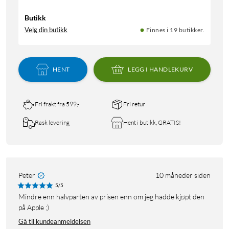
Butikk
Velg din butikk
Finnes i 19 butikker.
HENT
LEGG I HANDLEKURV
Fri frakt fra 599,-
Fri retur
Rask levering
Hent i butikk, GRATIS!
Peter
10 måneder siden
5/5
Mindre enn halvparten av prisen enn om jeg hadde kjøpt den
på Apple ;)
Gå til kundeanmeldelsen