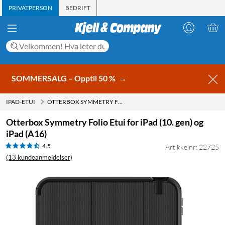
PRIVATPERSON
BEDRIFT
SOMMERSALG – Opptil 50 %
→
IPAD-ETUI
OTTERBOX SYMMETRY FOLIO ETUI FOR IPAD (10. GEN) OG IPAD (A16)
Otterbox Symmetry Folio Etui for iPad (10. gen) og
iPad (A16)
4.5
Artikkelnr: 22725
(13 kundeanmeldelser)