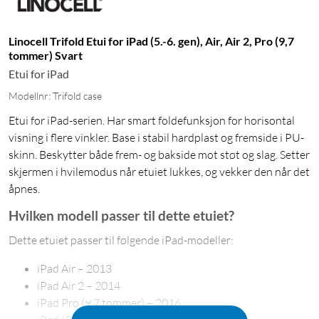
Linocell Trifold Etui for iPad (5.-6. gen), Air, Air 2, Pro (9,7
tommer) Svart
Etui for iPad
Modellnr: Trifold case
Etui for iPad-serien. Har smart foldefunksjon for horisontal
visning i flere vinkler. Base i stabil hardplast og fremside i PU-
skinn. Beskytter både frem- og bakside mot støt og slag. Setter
skjermen i hvilemodus når etuiet lukkes, og vekker den når det
åpnes.
Hvilken modell passer til dette etuiet?
Dette etuiet passer til følgende iPad-modeller:
iPad Air – 2013
iPad Air 2 – 2014
iPad Pro (9,7 tommer) – 2016