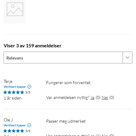
Viser 3 av 159 anmeldelser
Relevans
Terje
Fungerer som forventet 
Verifisert kjøper
5/5
Var anmeldelsen nyttig?
Ja
(
0
)
Nei
(
0
)
1 år siden
Ole J
Passer meg udmerket
Verifisert kjøper
5/5
Var anmeldelsen nyttig?
Ja
(
1
)
Nei
(
0
)