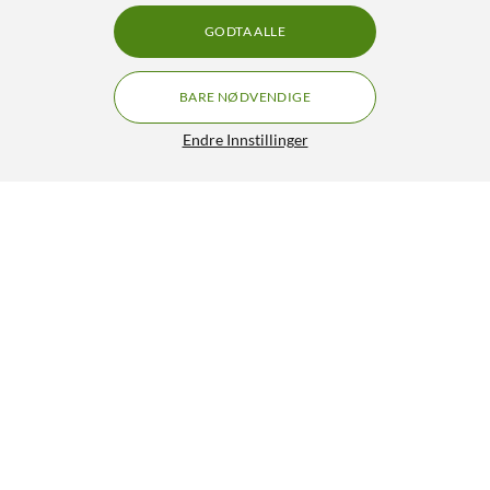
GODTA ALLE
BARE NØDVENDIGE
Endre Innstillinger
Linocell Trifold Etui for iPad (5.-6. gen), Air, Air 2, Pro (9,7
tommer) Svart
249,90
4.5/5
HENT
LEGG I HANDLEKURV