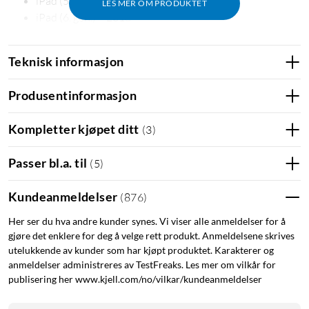
iPad (5. gen.) – 2017
LES MER OM PRODUKTET
iPad (6. gen.) – 2018
A1566
A1567
A1673
A1674
A1675
Teknisk informasjon
A1474
Produsentinformasjon
Kompletter kjøpet ditt
(
3
)
Passer bl.a. til
(
5
)
Kundeanmeldelser
(
876
)
Her ser du hva andre kunder synes. Vi viser alle anmeldelser for å
gjøre det enklere for deg å velge rett produkt. Anmeldelsene skrives
utelukkende av kunder som har kjøpt produktet. Karakterer og
anmeldelser administreres av TestFreaks. Les mer om vilkår for
publisering her www.kjell.com/no/vilkar/kundeanmeldelser