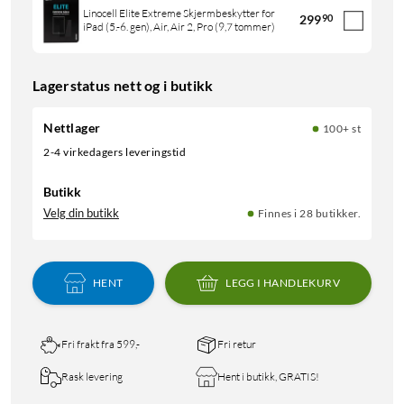
Linocell Elite Extreme Skjermbeskytter for
299
90
iPad (5.-6. gen), Air, Air 2, Pro (9,7 tommer)
Lagerstatus nett og i butikk
Nettlager
100+ st
2-4 virkedagers leveringstid
Butikk
Velg din butikk
Finnes i 28 butikker.
HENT
LEGG I HANDLEKURV
Fri frakt fra 599,-
Fri retur
Rask levering
Hent i butikk, GRATIS!