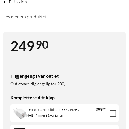
PU-skinn
Les mer om produktet
90
249
Tilgjengelig i vår outlet
Outletvare tilgjengelig for
200,-
Komplettere ditt kjøp
299
90
Linocell GaN multilader 33 W PD Hvit
Hvit
Finnes i 2 varianter