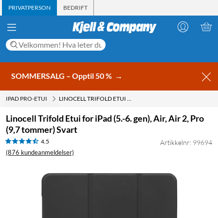
PRIVATPERSON
BEDRIFT
SOMMERSALG – Opptil 50 %
→
IPAD PRO-ETUI
LINOCELL TRIFOLD ETUI FOR IPAD (5.-6. GEN), AIR, AIR 2, PRO (9,7 TOMMER) SVART
Linocell Trifold Etui for iPad (5.-6. gen), Air, Air 2, Pro
(9,7 tommer) Svart
4.5
Artikkelnr: 99694
(876 kundeanmeldelser)