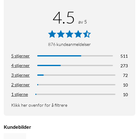
4.5
av 5
876
kundeanmeldelser
5 stjerner
511
4 stjerner
273
3 stjerner
72
2 stjerner
10
1 stjerne
10
Klikk her ovenfor for å filtrere
Kundebilder