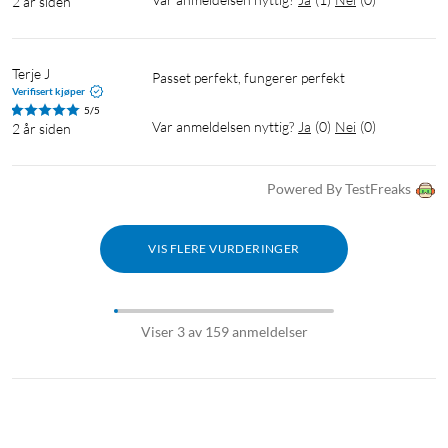
2 år siden
Terje J
Passet perfekt, fungerer perfekt
Verifisert kjøper
5/5
Var anmeldelsen nyttig?
Ja
(
0
)
Nei
(
0
)
2 år siden
Powered By TestFreaks
VIS FLERE VURDERINGER
Viser 3 av 159 anmeldelser