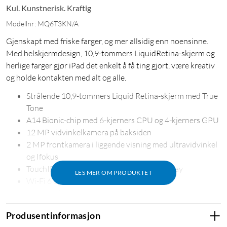
Kul. Kunstnerisk. Kraftig
Modellnr: MQ6T3KN/A
Gjenskapt med friske farger, og mer allsidig enn noensinne.
Med helskjermdesign, 10,9-tommers LiquidRetina-skjerm og
herlige farger gjør iPad det enkelt å få ting gjort, være kreativ
og holde kontakten med alt og alle.
Strålende 10,9-tommers Liquid Retina-skjerm med True
Tone
A14 Bionic-chip med 6-kjerners CPU og 4-kjerners GPU
12 MP vidvinkelkamera på baksiden
2 MP frontkamera i liggende visning med ultravidvinkel
og Ifokus
TouchID for sikker autentisering og ApplePay
LES MER OM PRODUKTET
Wi-Fi 6 og 5G (sub-6GHz) mobildata
USB-C-tilkobling for lading ogtilbehør
Batteri som varer hele dagen
Produsentinformasjon
Fungerer med Apple Pencil (1. gen.) og Magic Keyboard