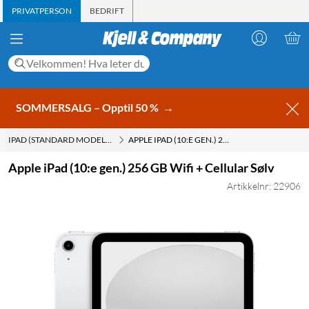
PRIVATPERSON
BEDRIFT
SOMMERSALG – Opptil 50 %
→
IPAD (STANDARD MODELL)
APPLE IPAD (10:E GEN.) 256 GB WIFI + CELLULAR SØLV
Apple iPad (10:e gen.) 256 GB Wifi + Cellular Sølv
Artikkelnr: 22906