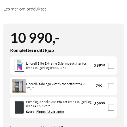
Les mer om produktet
10 990
,
-
Komplettere ditt kjøp
Linocell Elite Extreme Skjermbeskytter for
299
90
iPad (10. gen) og iPad (A16)
Linocell Stabilt gulvstativ for nettbrett 4,7–
799
,
-
12,9"
Pomologic Book Case Etui for iPad (10. gen) og
399
90
iPad (A16) Svart
Svart
Finnes i 3 varianter