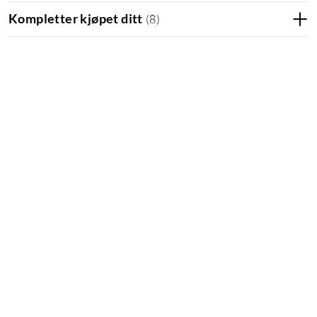
Folio
Kompletter kjøpet ditt
(
8
)
Med iPadOS 16 blir iPaden din enda mer allsidig, med nye og
kraftige funksjoner for produktivitet og samarbeid