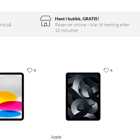
Hent i butikk, GRATIS!
tid på
Reserver online – klar til henting etter
15 minutter
0
6
Apple