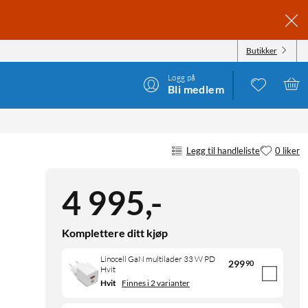
Butikker
Logg på
Bli medlem
Legg til handleliste
0 liker
4 995
,
-
Komplettere ditt kjøp
Linocell GaN multilader 33 W PD
299
90
Hvit
Hvit
Finnes i 2 varianter