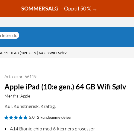
SOMMERSALG
– Opptil 50 % →
APPLE IPAD (10:E GEN.) 64 GB WIFI SØLV
Artikkelnr: 66119
Apple iPad (10:e gen.) 64 GB Wifi Sølv
Mer fra:
Apple
Kul. Kunstnerisk. Kraftig.
5.0
2 kundeanmeldelser
A14 Bionic-chip med 6-kjerners prosessor