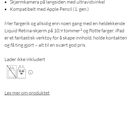
Skjermkamera på langsiden med ultravidvinkel
Kompatibelt med Apple Pencil (1. gen.)
Mer fargerik og allsidig enn noen gang med en heldekkende
1
Liquid Retina-skjerm på 10,9 tommer
og flotte farger. iPad
er et fantastisk verktøy for å skape innhold, holde kontakten
og få ting gjort – alt til en svært god pris.
Lader ikke inkludert
15
-
45
W
Les mer om produktet