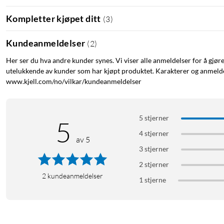
Med iPadOS 18 får iPad-en din enda flere kraftige funksjo
Kompletter kjøpet ditt
(
3
)
Juridisk informasjon
Tilbehør selges separat, og tilgjengeligheten kan variere. Kompa
Kundeanmeldelser
(
2
)
Store. Utvalget kan endres. Programvare fra tredjeparter selges 
Her ser du hva andre kunder synes. Vi viser alle anmeldelser for å gjør
1
Skjermen har avrundede hjørner. Målt som diagonal i et rekta
utelukkende av kunder som har kjøpt produktet. Karakterer og anmeldel
faktiske skjermflaten er noe mindre.
www.kjell.com/no/vilkar/kundeanmeldelser
2
Batteritiden varierer avhengig av bruk og konfigurasjon. Mer i
3
Bruk med iPad (10. generasjon) krever en USB-C til Apple Pencil
5 stjerner
5
4 stjerner
av 5
3 stjerner
2 stjerner
2
kundeanmeldelser
1 stjerne