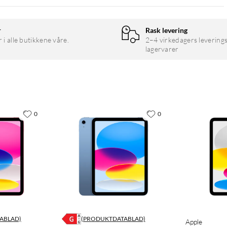
r
Rask levering
r i alle butikkene våre.
2–4 virkedagers leverings
lagervarer
0
0
ABLAD)
(PRODUKTDATABLAD)
Apple