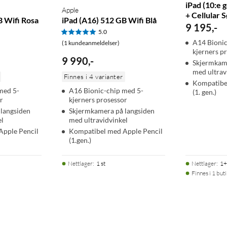
iPad (10:e 
Apple
+ Cellular S
B Wifi Rosa
iPad (A16) 512 GB Wifi Blå
9 195
,
-
5.0
A14 Bionic
(1 kundeanmeldelser)
kjerners p
9 990
,
-
Skjermkame
med ultrav
Finnes i 4 varianter
Kompatibe
med 5-
A16 Bionic-chip med 5-
(1. gen.)
r
kjerners prosessor
langsiden
Skjermkamera på langsiden
el
med ultravidvinkel
Apple Pencil
Kompatibel med Apple Pencil
(1.gen.)
Nettlager
:
1 st
Nettlager
:
1+
Finnes i 1 buti