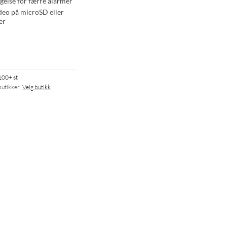
gelse for færre alarmer
deo på microSD eller
er
100+ st
butikker.
Velg butikk