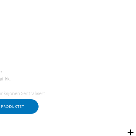
e.
afikk.
nksjonen Sentralisert.
M PRODUKTET
3
e generasjon
og Magic Keyboard Folio.