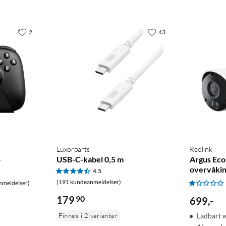
2
43
Luxorparts
Reolink
-
USB-C-kabel 0,5 m
Argus Eco
overvåki
4.5
(191 kundeanmeldelser)
nmeldelser)
179
90
699
,
-
Finnes i 2 varianter
Ladbart 