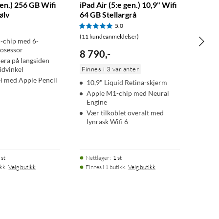
gen.) 256 GB Wifi
iPad Air (5:e gen.) 10,9" Wifi
ølv
64 GB Stellargrå
5.0
(11 kundeanmeldelser)
-chip med 6-
rosessor
8 790
,
-
ra på langsiden
idvinkel
Finnes i 3 varianter
l med Apple Pencil
10,9" Liquid Retina-skjerm
Apple M1-chip med Neural
Engine
Vær tilkoblet overalt med
lynrask Wifi 6
 st
Nettlager
:
1 st
kk.
Velg butikk
Finnes i 1 butikk.
Velg butikk