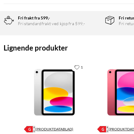
Fri frakt fra 599,-
Fri retu
Fri standardfrakt ved kjøp fra 599,-
Fri retu
Lignende produkter
1
(PRODUKTDATABLAD)
(PRODUKTDAT