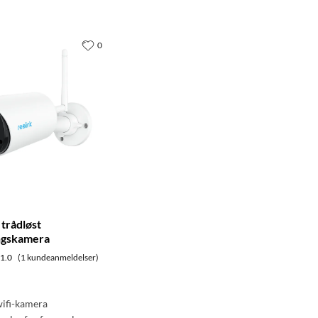
0
 trådløst
ngskamera
1.0
(1 kundeanmeldelser)
wifi-kamera