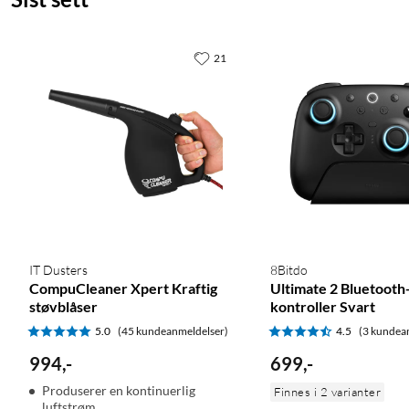
21
IT Dusters
8Bitdo
CompuCleaner Xpert Kraftig
Ultimate 2 Bluetooth
støvblåser
kontroller Svart
5.0
(45 kundeanmeldelser)
4.5
(3 kundea
994
,
-
699
,
-
Produserer en kontinuerlig
Finnes i 2 varianter
luftstrøm