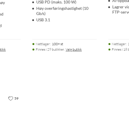
AI-oppda
USB PD (maks. 100 W)
høy
Lagrer vi
Høy overføringshastighet (10
FTP-serv
Gb/s)
ed
USB 3.1
d
Nettlager
:
100+ st
Nettlager
:
tikk
Finnes i 29 butikker.
Velg butikk
Finnes i 18 
59