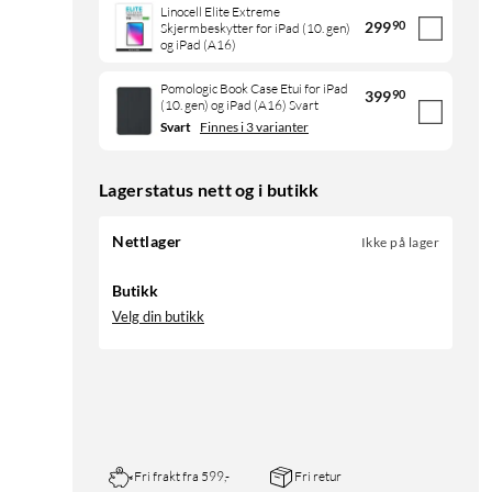
Linocell Elite Extreme
299
90
Skjermbeskytter for iPad (10. gen)
og iPad (A16)
Pomologic Book Case Etui for iPad
399
90
(10. gen) og iPad (A16) Svart
Svart
Finnes i 3 varianter
Lagerstatus nett og i butikk
Nettlager
Ikke på lager
Butikk
Velg din butikk
Fri frakt fra 599,-
Fri retur