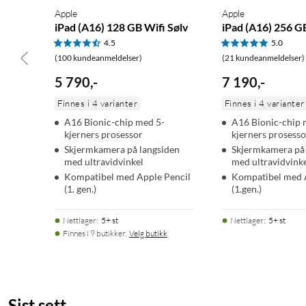
Apple
Apple
iPad (A16) 128 GB Wifi Sølv
iPad (A16) 256 G
4.5
5.0
(100 kundeanmeldelser)
(21 kundeanmeldelser)
5 790
,
-
7 190
,
-
Finnes i 4 varianter
Finnes i 4 varianter
A16 Bionic-chip med 5-
A16 Bionic-chip 
kjerners prosessor
kjerners prosesso
Skjermkamera på langsiden
Skjermkamera på 
med ultravidvinkel
med ultravidvink
Kompatibel med Apple Pencil
Kompatibel med 
(1. gen.)
(1.gen.)
Nettlager
:
5+ st
Nettlager
:
5+ st
Finnes i 9 butikker.
Velg butikk
Sist sett