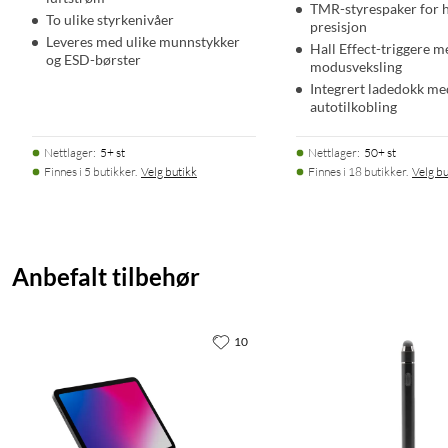
TMR-styrespaker for 
To ulike styrkenivåer
presisjon
Leveres med ulike munnstykker
Hall Effect-triggere m
og ESD-børster
modusveksling
Integrert ladedokk me
autotilkobling
Nettlager
:
5+ st
Nettlager
:
50+ st
Finnes i 5 butikker.
Velg butikk
Finnes i 18 butikker.
Velg bu
Anbefalt tilbehør
10