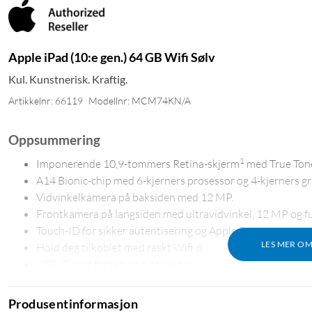
Apple iPad (10:e gen.) 64 GB Wifi Sølv
Kul. Kunstnerisk. Kraftig.
Artikkelnr: 66119
Modellnr: MCM74KN/A
Oppsummering
1
Imponerende 10,9-tommers Retina-skjerm
med True Ton
A14 Bionic-chip med 6-kjerners prosessor og 4-kjerners gr
Vidvinkelkamera på baksiden med 12 MP.
Frontkamera på langsiden med ultravidvinkel, 12 MP og fu
Touch-ID for sikker autentisering og Apple Pay.
LES MER O
Hold deg tilkoblet med raskt Wifi 6.
USB-C-port for lading og tilbehør.
2
Gjør mer med et batteri som varer hele dagen.
Kompatibel med Apple Pencil (USB-C), Apple Pencil først
Produsentinformasjon