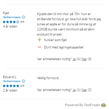
Kjell
Kjøpte den til min mor på 70+. hun er 
Verifisert kjøper
strålende fornøyd. gir ikke full skår fordi jeg 
4/5
synes at apple er for dyre på minne og at 
4 år siden
128GB burde vært minimum på et sånn 
produkt til prisen.
funker som fjell
Dyrt med lagringskapasitet 
Var anmeldelsen nyttig?
Ja
(
6
)
Nei
(
3
)
Eduard L
Veldig fornoyd.
Verifisert kjøper
5/5
Var anmeldelsen nyttig?
Ja
(
1
)
Nei
(
2
)
2 år siden
Powered By TestFreaks