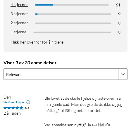
4 stjerner
61
3 stjerner
9
2 stjerner
0
1 stjerne
0
Klikk her ovenfor for å filtrere
Viser 3 av 30 anmeldelser
Relevans
Dan
Ble lovet at de skulle hjelpe og laste over fra 
Verifisert kjøper
min gamle pad. Men det greide de ikke og jeg 
5/5
måtte gå til ISR og betale for det
2 år siden
Var anmeldelsen nyttig?
Ja
(
4
)
Nei
(
0
)