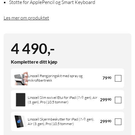
Støtte for ApplePencil og Smart Keyboard
Les mer om produktet
4 490
,
-
Komplettere ditt kjøp
Linocell Rengjøringskit med spray og
79
90
mikrofibertrekk
Linocell Slim swivel Etui for iPad (7.-9. gen), Air
299
90
(3. gen), Pro (10,5 tommer)
Linocell Skjermbeskytter for iPad (7.-9. gen),
299
90
Air (3. gen), Pro (10,5 tommer)