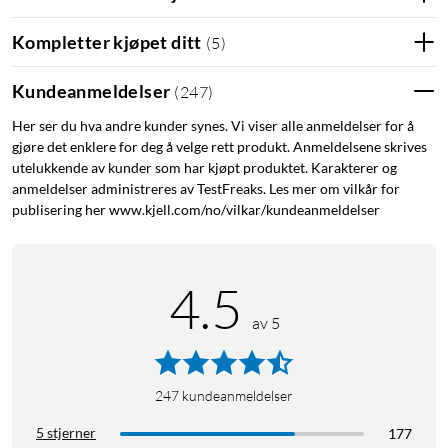
Lightning-tilkobling for lading og tilkobling av tilbehør
Fungerer med ApplePencil (1.gen.) og SmartKeyboard¹
Kompletter kjøpet ditt
(
5
)
iPadOS15 er enestående kraftig, enkelt å bruke og
designet for en allsidig iPad
Kundeanmeldelser
(
247
)
Her ser du hva andre kunder synes. Vi viser alle anmeldelser for å
gjøre det enklere for deg å velge rett produkt. Anmeldelsene skrives
Juridisk
utelukkende av kunder som har kjøpt produktet. Karakterer og
Apper er tilgjengelige på AppStore. Hvilke som er tilgjengelige,
anmeldelser administreres av TestFreaks. Les mer om vilkår for
kan bli endret.
publisering her www.kjell.com/no/vilkar/kundeanmeldelser
¹Alt tilbehør selges separat. Kompatibilitet varierer avhengig
av generasjon.
²Batteritiden varierer avhengig av konfigurasjon og bruk.Du
4.5
finner mer informasjon på www.apple.com/no/batteries.
Spesifikasjoner
av 5
Du finner en fullstendig oversikt på apple.com/no/ipad-
10.2/specs
247
kundeanmeldelser
5 stjerner
177