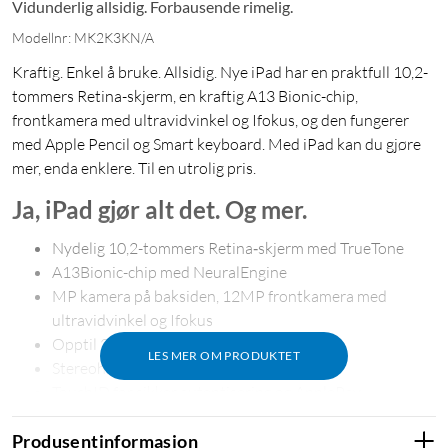
Vidunderlig allsidig. Forbausende rimelig.
Modellnr: MK2K3KN/A
Kraftig. Enkel å bruke. Allsidig. Nye iPad har en praktfull 10,2-
tommers Retina-skjerm, en kraftig A13 Bionic-chip,
frontkamera med ultravidvinkel og Ifokus, og den fungerer
med Apple Pencil og Smart keyboard. Med iPad kan du gjøre
mer, enda enklere. Til en utrolig pris.
Ja, iPad gjør alt det. Og mer.
Nydelig 10,2-tommers Retina‑skjerm med TrueTone
A13Bionic-chip med NeuralEngine
MP kamera på baksiden, 12MP frontkamera med
ultravidvinkel og Ifokus
Opptil 256GB lagring
LES MER OM PRODUKTET
Stereohøyttalere
TouchID for sikker autentisering og ApplePay
802.11ac Wi-Fi
Produsentinformasjon
Batteritid på opptil 10timer²