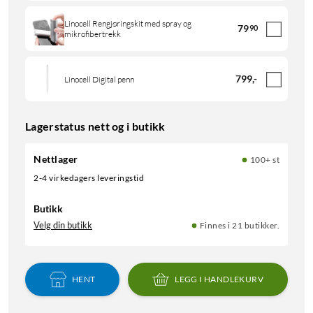
Linocell Rengjøringskit med spray og
79
90
mikrofibertrekk
799
,
-
Linocell Digital penn
Lagerstatus nett og i butikk
Nettlager
100+ st
2-4 virkedagers leveringstid
Butikk
Velg din butikk
Finnes i 21 butikker.
HENT
LEGG I HANDLEKURV