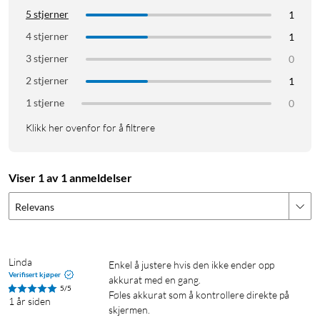
5 stjerner
1
4 stjerner
1
3 stjerner
0
2 stjerner
1
1 stjerne
0
Klikk her ovenfor for å filtrere
Viser 1 av 1 anmeldelser
Relevans
Linda
Enkel å justere hvis den ikke ender opp 
Verifisert kjøper
akkurat med en gang. 

5/5
Føles akkurat som å kontrollere direkte på 
1 år siden
skjermen. 