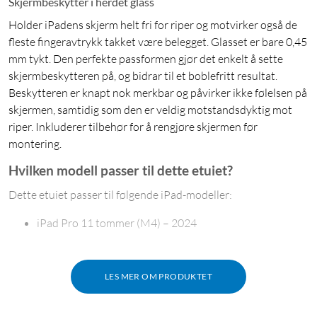
Skjermbeskytter i herdet glass
Holder iPadens skjerm helt fri for riper og motvirker også de
fleste fingeravtrykk takket være belegget. Glasset er bare 0,45
mm tykt. Den perfekte passformen gjør det enkelt å sette
skjermbeskytteren på, og bidrar til et boblefritt resultat.
Beskytteren er knapt nok merkbar og påvirker ikke følelsen på
skjermen, samtidig som den er veldig motstandsdyktig mot
riper. Inkluderer tilbehør for å rengjøre skjermen før
montering.
Hvilken modell passer til dette etuiet?
Dette etuiet passer til følgende iPad-modeller:
iPad Pro 11 tommer (M4) – 2024
LES MER OM PRODUKTET