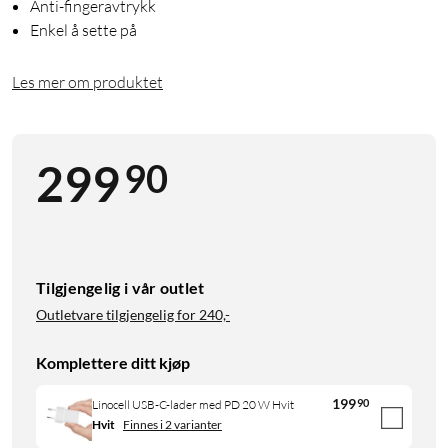
Anti-fingeravtrykk
Enkel å sette på
Les mer om produktet
90
299
Tilgjengelig i vår outlet
Outletvare tilgjengelig for
240,-
Komplettere ditt kjøp
199
90
Linocell USB-C-lader med PD 20 W Hvit
Hvit
Finnes i 2 varianter