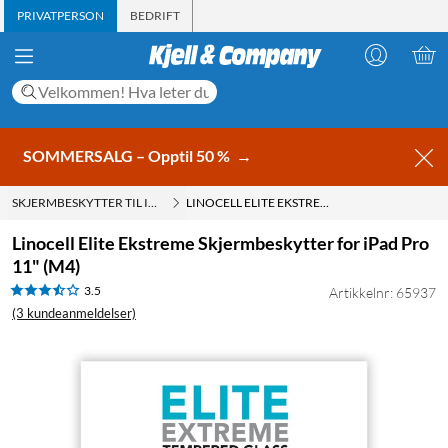
PRIVATPERSON
BEDRIFT
SOMMERSALG – Opptil 50 %
→
SKJERMBESKYTTER TIL IPAD
LINOCELL ELITE EKSTREME SKJERMBESKYTTER FOR IPAD PRO 11" (M4)
Linocell Elite Ekstreme Skjermbeskytter for iPad Pro
11" (M4)
3.5
Artikkelnr: 65937
(3 kundeanmeldelser)