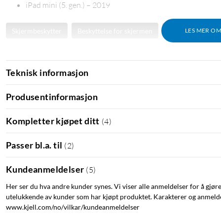
iPad mini (5. gen.) – 2019
Skjermbeskytter
Beskyttelse for skjermen
Glassbeskytter
LES MER O
Teknisk informasjon
Produsentinformasjon
Kompletter kjøpet ditt
(
4
)
Passer bl.a. til
(
2
)
Kundeanmeldelser
(
5
)
Her ser du hva andre kunder synes. Vi viser alle anmeldelser for å gjør
utelukkende av kunder som har kjøpt produktet. Karakterer og anmeldel
www.kjell.com/no/vilkar/kundeanmeldelser