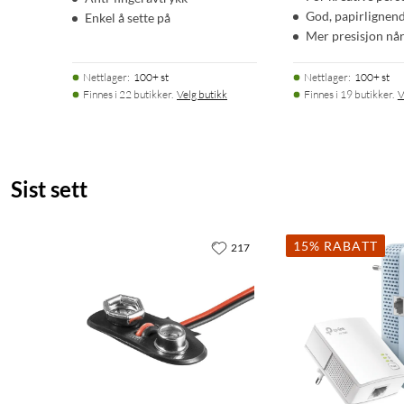
God, papirlignend
Enkel å sette på
Mer presisjon når
Nettlager
:
100+ st
Nettlager
:
100+ st
Finnes i 22 butikker.
Velg butikk
Finnes i 19 butikker.
V
Sist sett
15% RABATT
217