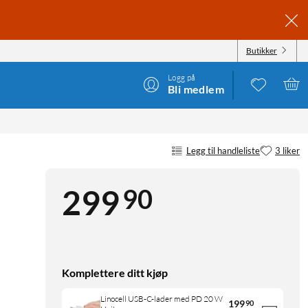
Butikker
Logg på
Bli medlem
Legg til handleliste
3 liker
90
299
Komplettere ditt kjøp
Linocell USB-C-lader med PD 20 W
199
90