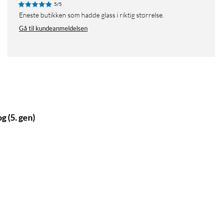
5/5
Eneste butikken som hadde glass i riktig størrelse.
Gå til kundeanmeldelsen
g (5. gen)