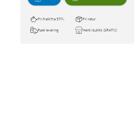
Fri frakt fra 599,-
Fri retur
Rask levering
Hent i butikk, GRATIS!