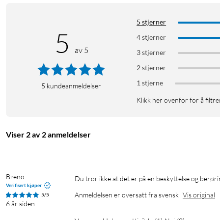
5 stjerner
5
4 stjerner
av 5
3 stjerner
2 stjerner
1 stjerne
5
kundeanmeldelser
Klikk her ovenfor for å filtre
Viser 2 av 2 anmeldelser
Bzeno
Du tror ikke at det er på en beskyttelse og berør
Verifisert kjøper
Anmeldelsen er oversatt fra svensk
Vis original
5/5
6 år siden