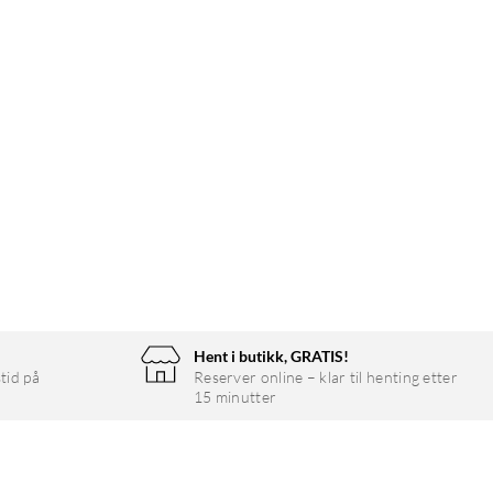
Hent i butikk, GRATIS!
tid på
Reserver online – klar til henting etter
15 minutter