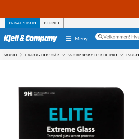
PRIVATPERSON
BEDRIFT
Meny
MOBILT
IPAD OG TILBEHØR
SKJERMBESKYTTER TIL IPAD