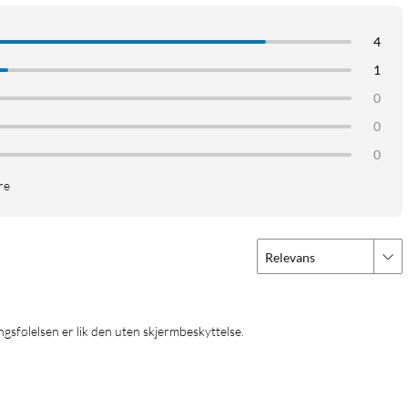
4
1
0
0
0
re
Relevans
ingsfølelsen er lik den uten skjermbeskyttelse.