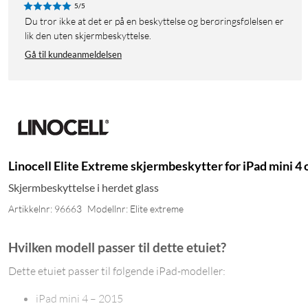
5/5
Du tror ikke at det er på en beskyttelse og berøringsfølelsen er
lik den uten skjermbeskyttelse.
Gå til kundeanmeldelsen
Linocell Elite Extreme skjermbeskytter for iPad mini 4 o
Skjermbeskyttelse i herdet glass
Artikkelnr: 96663
Modellnr: Elite extreme
Hvilken modell passer til dette etuiet?
Dette etuiet passer til følgende iPad-modeller:
iPad mini 4 – 2015