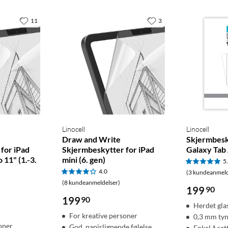
11
3
Linocell
Linocell
Draw and Write
Skjermbesky
for iPad
Skjermbeskytter for iPad
Galaxy Tab
o 11" (1.-3.
mini (6. gen)
5
4.0
(3 kundeanmeld
(8 kundeanmeldelser)
199
90
199
90
Herdet gla
For kreative personer
0,3 mm ty
oner
God, papirlignende følelse
Enkel å set