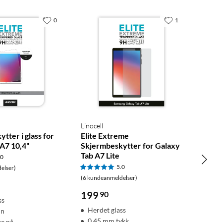
0
1
Linocell
tter i glass for
Elite Extreme
 A7 10,4"
Skjermbeskytter for Galaxy
Tab A7 Lite
.0
5.0
elser)
(6 kundeanmeldelser)
199
90
ss
Herdet glass
nn
0,45 mm tykk
te på