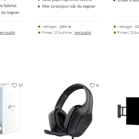
e følelse
Mer presisjon når du tegner
 du tegner
Nettlager
:
100+ st
Nettlager
:
10
elg butikk
Finnes i 18 butikker.
Velg butikk
Finnes i 20 bu
17
0