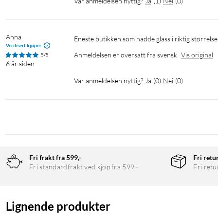
Var anmeldelsen nyttig?
Ja
(
1
)
Nei
(
0
)
Anna
Eneste butikken som hadde glass i riktig størrelse
Verifisert kjøper
Anmeldelsen er oversatt fra svensk
Vis original
5/5
6 år siden
Var anmeldelsen nyttig?
Ja
(
0
)
Nei
(
0
)
Fri frakt fra 599,-
Fri retu
Fri standardfrakt ved kjøp fra 599,-
Fri retu
Lignende produkter