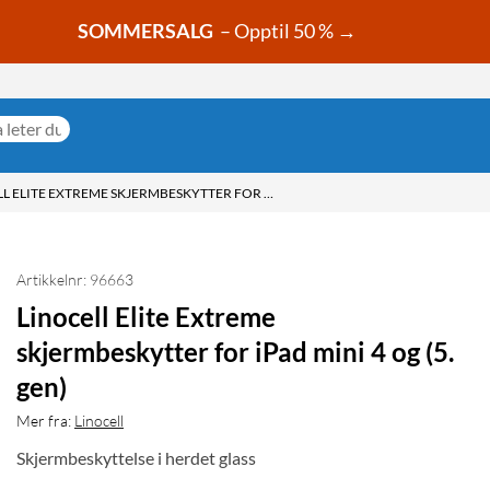
SOMMERSALG
– Opptil 50 % →
LINOCELL ELITE EXTREME SKJERMBESKYTTER FOR IPAD MINI 4 OG (5. GEN)
Artikkelnr: 96663
Linocell Elite Extreme
skjermbeskytter for iPad mini 4 og (5.
gen)
Mer fra:
Linocell
Skjermbeskyttelse i herdet glass