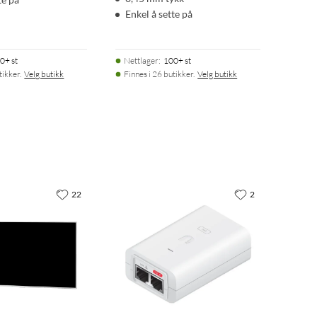
Enkel å sette på
0+ st
Nettlager
:
100+ st
tikker.
Velg butikk
Finnes i 26 butikker.
Velg butikk
22
2