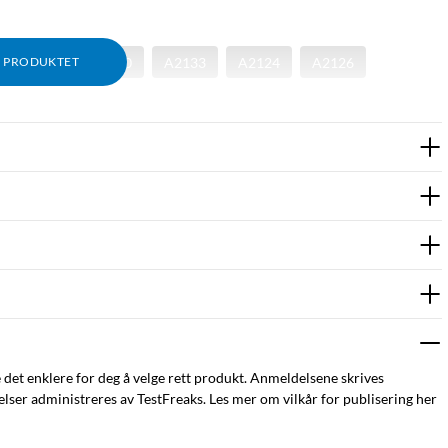
A1538
A1550
A2133
A2124
A2126
M PRODUKTET
e det enklere for deg å velge rett produkt. Anmeldelsene skrives
ser administreres av TestFreaks. Les mer om vilkår for publisering her