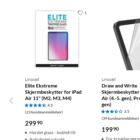
1
Linocell
Linocell
Elite Ekstreme
Draw and Write
Skjermbeskytter for iPad
Skjermbeskytter 
Air 11" (M2, M3, M4)
Air (4.-5. gen), Pr
gen)
4.5
3.5
(23 kundeanmeldelser)
(39 kundeanmeldelser)
299
90
199
90
Herdet glass - boblefritt
For kreative pers
Anti-fingeravtrykk