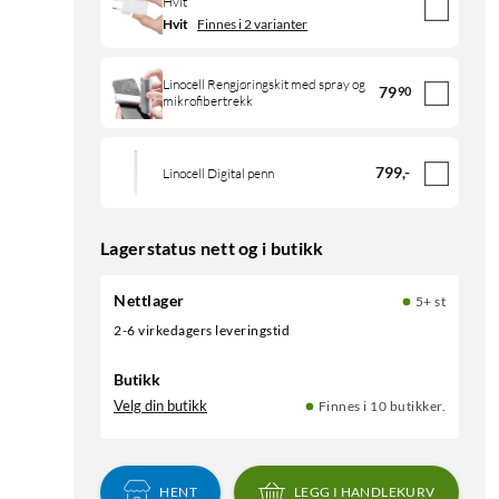
Hvit
Hvit
Finnes i 2 varianter
Linocell Rengjøringskit med spray og
79
90
mikrofibertrekk
799
,
-
Linocell Digital penn
Lagerstatus nett og i butikk
Nettlager
5+ st
2-6 virkedagers leveringstid
Butikk
Velg din butikk
Finnes i 10 butikker.
HENT
LEGG I HANDLEKURV