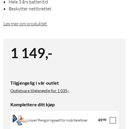
Hele 3 års batteritid
Beskytter nettbrettet
Les mer om produktet
1 149
,
-
Tilgjengelig i vår outlet
Outletvare tilgjengelig for
1 035,-
Komplettere ditt kjøp
49
90
Linocell Rengjøringssett for mobiltelefoner