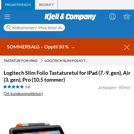
PRIVATPERSON
BEDRIFT
SOMMERSALG – Opptil 50 %
→
TASTATUR FOR IPAD
LOGITECH SLIM FOLIO TASTATURETUI FOR IPAD (7.-9. GEN), AIR (3. GEN), PRO (10,5 TOMMER)
Logitech Slim Folio Tastaturetui for iPad (7.-9. gen), Air
(3. gen), Pro (10,5 tommer)
5.0
Artikkelnr: 90966
(26 kundeanmeldelser)