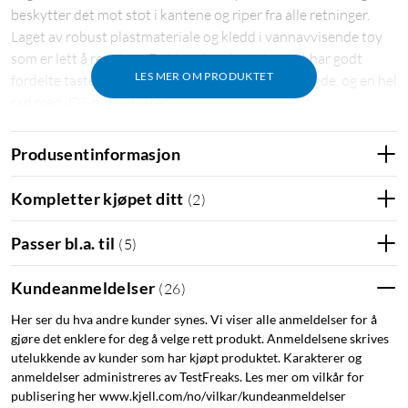
beskytter det mot støt i kantene og riper fra alle retninger.
Laget av robust plastmateriale og kledd i vannavvisende tøy
som er lett å rengjøre. Det innebygde tastaturet har godt
LES MER OM PRODUKTET
fordelte taster i full størrelse med 1,5 mm slaglengde, og en hel
rad med iOS-hurtigtaster.
Logitech Slim Folio drives med to medfølgende CR2032-
Produsentinformasjon
knappcellebatterier. Holder i opptil 3 år (ved 2 t bruk hver
dag). Etuiet setter skjermen i hvilemodus når etuiet lukkes, og
Kompletter kjøpet ditt
(
2
)
vekker den når det åpnes. Nordisk tastaturoppsett. Vekt: 495
g.
Passer bl.a. til
(
5
)
A2197
A2198
A2200
A2428
A2429
Kundeanmeldelser
(
26
)
Logitech
Her ser du hva andre kunder synes. Vi viser alle anmeldelser for å
gjøre det enklere for deg å velge rett produkt. Anmeldelsene skrives
utelukkende av kunder som har kjøpt produktet. Karakterer og
anmeldelser administreres av TestFreaks. Les mer om vilkår for
publisering her www.kjell.com/no/vilkar/kundeanmeldelser