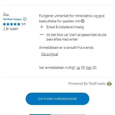
Åsa
Fungerer utmerket for mine behov og god 
Verifisert kjøper
beskyttelse for padden min😊
5/5
Enkel å installere/rimelig
1 år siden
At det ikke var klart at passordet skulle 
bekreftes med enter
Anmeldelsen er oversatt fra svensk
Vis original
Var anmeldelsen nyttig?
Ja
(
0
)
Nei
(
0
)
Powered By TestFreaks
VIS FLERE VURDERINGER