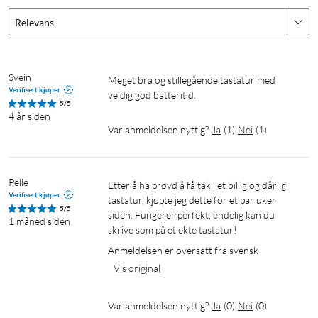
Relevans
Svein
Meget bra og stillegående tastatur med 
Verifisert kjøper
veldig god batteritid.
5/5
4 år siden
Var anmeldelsen nyttig?
Ja
(
1
)
Nei
(
1
)
Pelle
Etter å ha prøvd å få tak i et billig og dårlig 
Verifisert kjøper
tastatur, kjøpte jeg dette for et par uker 
5/5
siden. Fungerer perfekt, endelig kan du 
1 måned siden
skrive som på et ekte tastatur!
Anmeldelsen er oversatt fra svensk
Vis original
Var anmeldelsen nyttig?
Ja
(
0
)
Nei
(
0
)