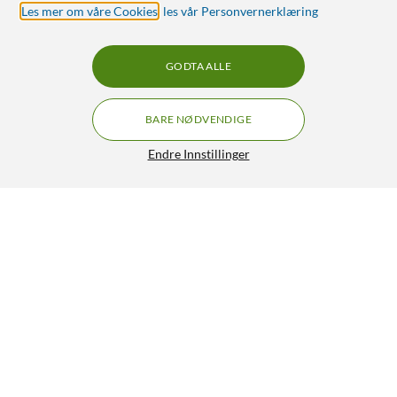
Les mer om våre Cookies
,
les vår Personvernerklæring
GODTA ALLE
BARE NØDVENDIGE
Endre Innstillinger
Logitech Slim Folio Tastaturetui for iPad (7.-9.
GRATIS FRAKT
gen), Air (3. gen), Pro (10,5 tommer)
1 149,-
5/5
HENT
LEGG I HANDLEKURV