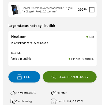
Linocell Skjermbeskytter for iPad (7.-9. gen),
299
90
Air (3. gen), Pro (10,5 tommer)
Lagerstatus nett og i butikk
Nettlager
1 st
2-6 virkedagers leveringstid
Butikk
Velg din butikk
Finnes i 1 butikk.
HENT
LEGG I HANDLEKURV
Fri frakt fra 599,-
Fri retur
Rask levering
Hent i butikk, GRATIS!