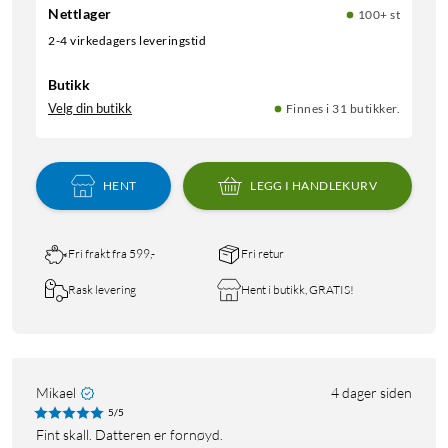
Nettlager
100+ st
2-4 virkedagers leveringstid
Butikk
Velg din butikk
Finnes i 31 butikker.
HENT
LEGG I HANDLEKURV
Fri frakt fra 599,-
Fri retur
Rask levering
Hent i butikk, GRATIS!
Mikael
4 dager siden
5/5
Fint skall. Datteren er fornøyd.