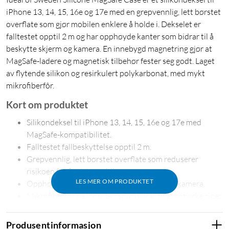
iPhone 13, 14, 15, 16e og 17e med en grepvennlig, lett børstet
overflate som gjør mobilen enklere å holde i. Dekselet er
falltestet opptil 2 m og har opphøyde kanter som bidrar til å
beskytte skjerm og kamera. En innebygd magnetring gjør at
MagSafe-ladere og magnetisk tilbehør fester seg godt. Laget
av flytende silikon og resirkulert polykarbonat, med mykt
mikrofiberfôr.
Kort om produktet
Silikondeksel til iPhone 13, 14, 15, 16e og 17e med
MagSafe-kompatibilitet.
Falltestet fallbeskyttelse opptil 2 m.
Grepvennlig, lett børstet overflate som reduserer
risikoen for å miste mobilen.
LES MER OM PRODUKTET
Opphøyde kanter som beskytter skjerm og kamera.
Mikrofiberfôr på innsiden som bidrar til å motvirke riper.
Beskytter mot støt og riper
Produsentinformasjon