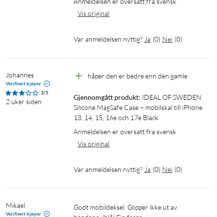
Anmeldelsen er oversatt fra svensk
Vis original
Var anmeldelsen nyttig?
Ja
(
0
)
Nei
(
0
)
Johannes
håper den er bedre enn den gamle
Verifisert kjøper
3/5
Gjennomgått produkt:
IDEAL OF SWEDEN 
2 uker siden
Silicone MagSafe Case – mobilskal till iPhone 
13, 14, 15, 16e och 17e Black
Anmeldelsen er oversatt fra svensk
Vis original
Var anmeldelsen nyttig?
Ja
(
0
)
Nei
(
0
)
Mikael
Godt mobildeksel. Glipper ikke ut av 
Verifisert kjøper