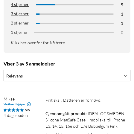
Produkttype: mobildeksel (silikon)
4 stjerner
5
Kompatibilitet: Apple iPhone 13, 14, 15, 16e og 17e
3 stjerner
1
MagSafe-kompatibelt: ja
2 stjerner
Fallbeskyttelse: opptil 2 m
1
Materiale: flytende silikon, resirkulert polykarbonat
1 stjerne
0
Fôr: mikrofiber
Klikk her ovenfor for å filtrere
I pakken
1 × Silicone Case MagSafe
Viser 3 av 5 anmeldelser
Relevans
Mikael
Fint skall. Datteren er fornøyd.
Verifisert kjøper
5/5
Gjennomgått produkt:
IDEAL OF SWEDEN 
4 dager siden
Silicone MagSafe Case – mobilskal till iPhone 
13, 14, 15, 16e och 17e Bubbelgum Pink