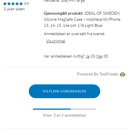
hendene. (blå) Fin farge
5/5
3 uker siden
Gjennomgått produkt:
IDEAL OF SWEDEN 
Silicone MagSafe Case – mobilskal till iPhone 
13, 14, 15, 16e och 17e Light Blue
Anmeldelsen er oversatt fra svensk
Vis original
Var anmeldelsen nyttig?
Ja
(
0
)
Nei
(
0
)
Powered By TestFreaks
VIS FLERE VURDERINGER
Viser 3 av 5 anmeldelser