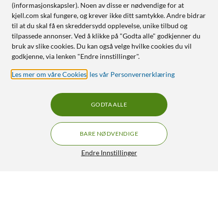
(informasjonskapsler). Noen av disse er nødvendige for at
kjell.com skal fungere, og krever ikke ditt samtykke. Andre bidrar
til at du skal få en skreddersydd opplevelse, unike tilbud og
tilpassede annonser. Ved å klikke på "Godta alle" godkjenner du
bruk av slike cookies. Du kan også velge hvilke cookies du vil
godkjenne, via lenken "Endre innstillinger".
Les mer om våre Cookies
,
les vår Personvernerklæring
GODTA ALLE
BARE NØDVENDIGE
Endre Innstillinger
IDEAL OF SWEDEN Silicone MagSafe Case – mobildeksel til
iPhone 13, 14, 15, 16e og 17e Perfect Beige
349,-
4.5/5