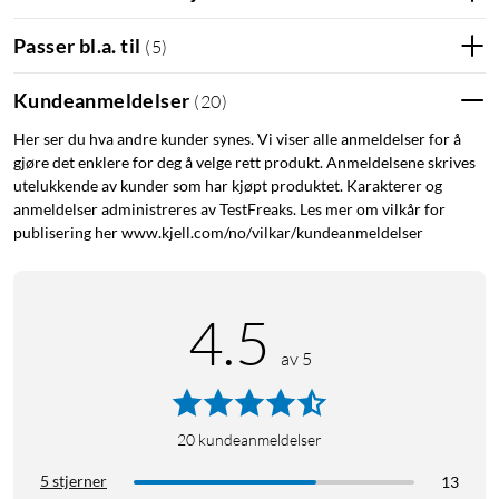
Dekselet er falltestet og tåler fall opptil 2 m. Opphøyde kanter
rundt skjerm og kamera gir ekstra beskyttelse når telefonen
Passer bl.a. til
(
5
)
legges ned, eller hvis den skulle falle ned. Innsiden er kledd
med mikrofiber som bidrar til å beskytte telefonens bakside
Kundeanmeldelser
(
20
)
mot riper.
Her ser du hva andre kunder synes. Vi viser alle anmeldelser for å
gjøre det enklere for deg å velge rett produkt. Anmeldelsene skrives
Fungerer med MagSafe
utelukkende av kunder som har kjøpt produktet. Karakterer og
anmeldelser administreres av TestFreaks. Les mer om vilkår for
Den innebygde magnetringen er tilpasset Apples MagSafe-
publisering her www.kjell.com/no/vilkar/kundeanmeldelser
system, slik at MagSafe-ladere og magnetisk tilbehør fester
seg godt uten at du trenger å ta av dekselet.
4.5
Grepvennlig overflate
av 5
Den myke silikonfinishen med lett børstet overflate gir et
stabilt grep i hånden. Det reduserer risikoen for at mobilen
glir, samtidig som dekselet føles mykt og behagelig å holde i.
20
kundeanmeldelser
Spesifikasjoner
5 stjerner
13