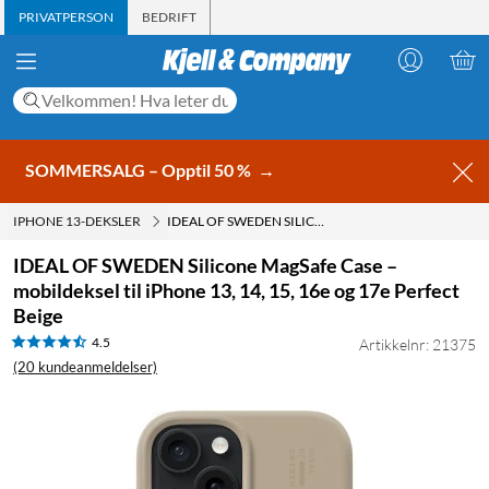
PRIVATPERSON
BEDRIFT
SOMMERSALG – Opptil 50 %
→
IPHONE 13-DEKSLER
IDEAL OF SWEDEN SILICONE MAGSAFE CASE – MOBILDEKSEL TIL IPHONE 13, 14, 15, 16E OG 17E PERFECT BEIGE
IDEAL OF SWEDEN Silicone MagSafe Case –
mobildeksel til iPhone 13, 14, 15, 16e og 17e Perfect
Beige
4.5
Artikkelnr: 21375
(20 kundeanmeldelser)