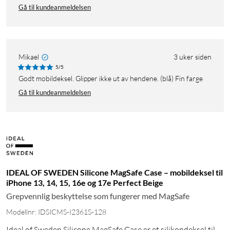
Gå til kundeanmeldelsen
Mikael
3 uker siden
5/5
Godt mobildeksel. Glipper ikke ut av hendene. (blå) Fin farge
Gå til kundeanmeldelsen
IDEAL OF SWEDEN Silicone MagSafe Case – mobildeksel til
iPhone 13, 14, 15, 16e og 17e Perfect Beige
Grepvennlig beskyttelse som fungerer med MagSafe
Modellnr: IDSICMS-I2361S-128
Ideal of Sweden Silicone MagSafe Case er et silikondeksel til