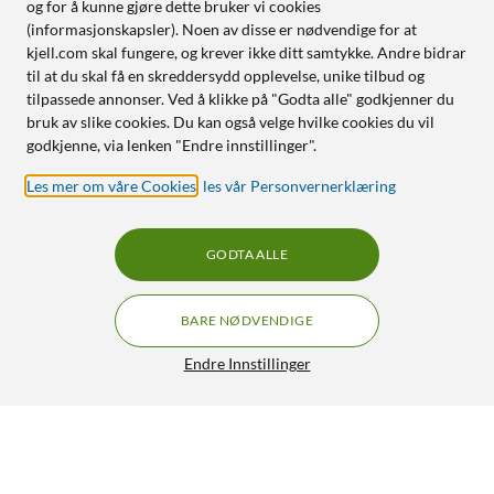
og for å kunne gjøre dette bruker vi cookies
(informasjonskapsler). Noen av disse er nødvendige for at
kjell.com skal fungere, og krever ikke ditt samtykke. Andre bidrar
til at du skal få en skreddersydd opplevelse, unike tilbud og
tilpassede annonser. Ved å klikke på "Godta alle" godkjenner du
bruk av slike cookies. Du kan også velge hvilke cookies du vil
godkjenne, via lenken "Endre innstillinger".
Les mer om våre Cookies
,
les vår Personvernerklæring
GODTA ALLE
BARE NØDVENDIGE
Endre Innstillinger
IDEAL OF SWEDEN Magnet Wallet+ - lommebokdeksel til
iPhone 16 Svart
449,-
4.5/5