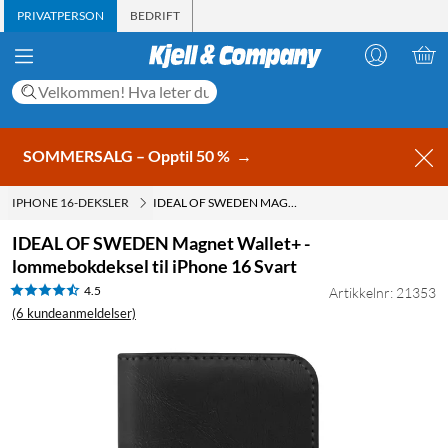
PRIVATPERSON
BEDRIFT
SOMMERSALG – Opptil 50 %
→
IPHONE 16-DEKSLER
IDEAL OF SWEDEN MAGNET WALLET+ - LOMMEBOKDEKSEL TIL IPHONE 16 SVART
IDEAL OF SWEDEN Magnet Wallet+ -
lommebokdeksel til iPhone 16 Svart
4.5
Artikkelnr: 21353
(6 kundeanmeldelser)