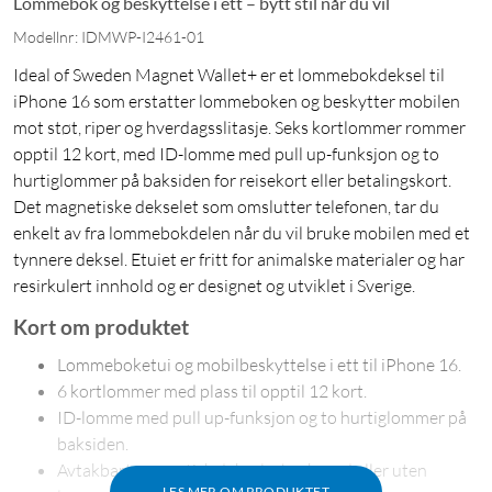
Lommebok og beskyttelse i ett – bytt stil når du vil
Modellnr: IDMWP-I2461-01
Ideal of Sweden Magnet Wallet+ er et lommebokdeksel til
iPhone 16 som erstatter lommeboken og beskytter mobilen
mot støt, riper og hverdagsslitasje. Seks kortlommer rommer
opptil 12 kort, med ID-lomme med pull up-funksjon og to
hurtiglommer på baksiden for reisekort eller betalingskort.
Det magnetiske dekselet som omslutter telefonen, tar du
enkelt av fra lommebokdelen når du vil bruke mobilen med et
tynnere deksel. Etuiet er fritt for animalske materialer og har
resirkulert innhold og er designet og utviklet i Sverige.
Kort om produktet
Lommeboketui og mobilbeskyttelse i ett til iPhone 16.
6 kortlommer med plass til opptil 12 kort.
ID-lomme med pull up-funksjon og to hurtiglommer på
baksiden.
Avtakbart magnetisk deksel – bruk med eller uten
LES MER OM PRODUKTET