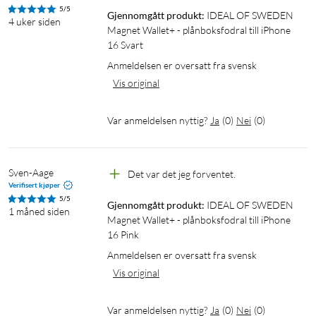
5/5
1 × Magnet Wallet+ lommeboketui
Gjennomgått produkt:
IDEAL OF SWEDEN 
4 uker siden
1 × avtakbart magnetisk deksel
Magnet Wallet+ - plånboksfodral till iPhone 
16 Svart
Anmeldelsen er oversatt fra svensk
Vis original
Var anmeldelsen nyttig?
Ja
(
0
)
Nei
(
0
)
Sven-Aage
Det var det jeg forventet.
Verifisert kjøper
5/5
Gjennomgått produkt:
IDEAL OF SWEDEN 
1 måned siden
Magnet Wallet+ - plånboksfodral till iPhone 
16 Pink
Anmeldelsen er oversatt fra svensk
Vis original
Var anmeldelsen nyttig?
Ja
(
0
)
Nei
(
0
)