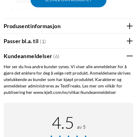
lommebokdel.
Har resirkulert innhold og er fritt for animalske
materialer.
Produsentinformasjon
Lommebok og mobilbeskyttelse i ett
Magnet Wallet+ kan erstatte lommeboken helt. Seks
Passer bl.a. til
(
1
)
kortlommer rommer opptil 12 kort: to hurtiglommer på
baksiden for reisekort eller betalingskort og en ID-lomme med
Kundeanmeldelser
(
6
)
pull up-funksjon for enkel tilgang. Magnetisk knappelukking
Her ser du hva andre kunder synes. Vi viser alle anmeldelser for å
holder etuiet trygt lukket.
gjøre det enklere for deg å velge rett produkt. Anmeldelsene skrives
utelukkende av kunder som har kjøpt produktet. Karakterer og
Bytt stil etter situasjon
anmeldelser administreres av TestFreaks. Les mer om vilkår for
publisering her www.kjell.com/no/vilkar/kundeanmeldelser
Det indre magnetiske dekselet er avtakbart – ta det av når du
bare vil ha et tynt deksel, eller bytt til et annet
magnetkompatibelt deksel. Perfekt når du vil tilpasse
4.5
beskyttelsen etter det du har foran deg – en dag på jobb, en
reise eller en kveld ute.
av 5