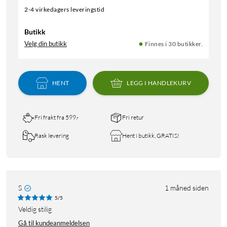
2-4 virkedagers leveringstid
Butikk
Velg din butikk
Finnes i 30 butikker.
HENT
LEGG I HANDLEKURV
Fri frakt fra 599,-
Fri retur
Rask levering
Hent i butikk, GRATIS!
S
1 måned siden
5/5
Veldig stilig
Gå til kundeanmeldelsen