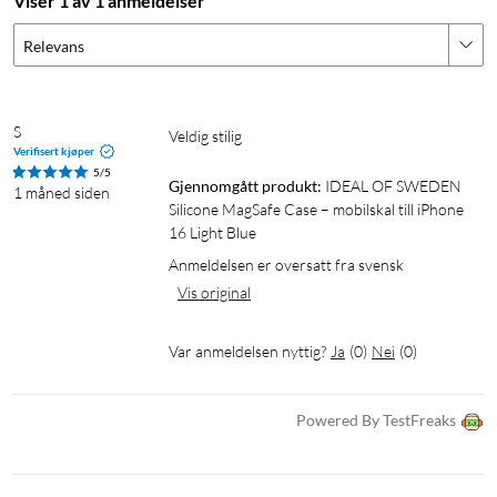
Viser 1 av 1 anmeldelser
Relevans
S
Veldig stilig
Verifisert kjøper
5/5
Gjennomgått produkt:
IDEAL OF SWEDEN 
1 måned siden
Silicone MagSafe Case – mobilskal till iPhone 
16 Light Blue
Anmeldelsen er oversatt fra svensk
Vis original
Var anmeldelsen nyttig?
Ja
(
0
)
Nei
(
0
)
Powered By TestFreaks