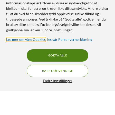
(informasjonskapsler). Noen av disse er nødvendige for at
kjell.com skal fungere, og krever ikke ditt samtykke. Andre bidrar
til at du skal få en skreddersydd opplevelse, unike tilbud og
tilpassede annonser. Ved å klikke på "Godta alle" godkjenner du
bruk av slike cookies. Du kan også velge hvilke cookies du vil
godkjenne, via lenken "Endre innstillinger".
Les mer om våre Cookies
,
les vår Personvernerklæring
GODTA ALLE
BARE NØDVENDIGE
Endre Innstillinger
IDEAL OF SWEDEN Silicone MagSafe Case – mobildeksel til
iPhone 16 Lavender Milk
299,-
5/5