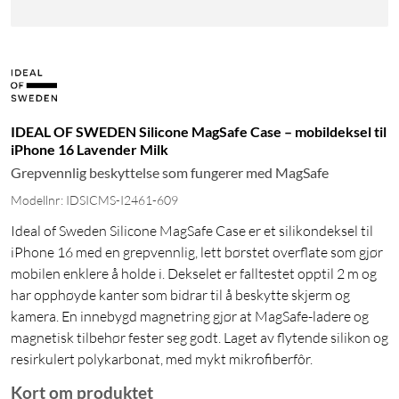
IDEAL OF SWEDEN Silicone MagSafe Case – mobildeksel til
iPhone 16 Lavender Milk
Grepvennlig beskyttelse som fungerer med MagSafe
Modellnr: IDSICMS-I2461-609
Ideal of Sweden Silicone MagSafe Case er et silikondeksel til
iPhone 16 med en grepvennlig, lett børstet overflate som gjør
mobilen enklere å holde i. Dekselet er falltestet opptil 2 m og
har opphøyde kanter som bidrar til å beskytte skjerm og
kamera. En innebygd magnetring gjør at MagSafe-ladere og
magnetisk tilbehør fester seg godt. Laget av flytende silikon og
resirkulert polykarbonat, med mykt mikrofiberfôr.
Kort om produktet