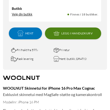
Butikk
Velg din butikk
Finnes i 18 butikker.
HENT
LEGG I HANDLEKURV
Fri frakt fra 599,-
Fri retur
Rask levering
Hent i butikk, GRATIS!
WOOLNUT Skinnetui for iPhone 16 Pro Max Cognac
Exklusivt skinnetui med MagSafe-støtte og kamerakontroll
Modellnr: iPhone 16 PM