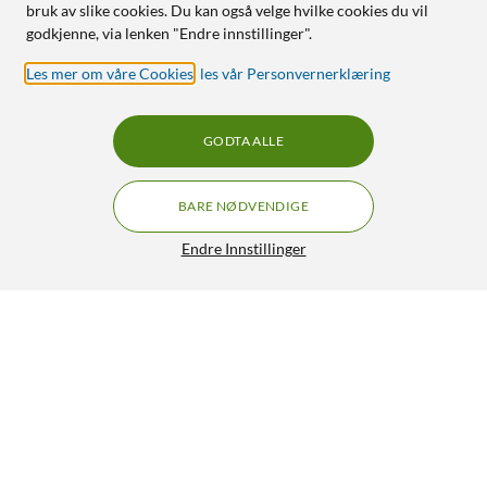
bruk av slike cookies. Du kan også velge hvilke cookies du vil
godkjenne, via lenken "Endre innstillinger".
Les mer om våre Cookies
,
les vår Personvernerklæring
GODTA ALLE
BARE NØDVENDIGE
Endre Innstillinger
WOOLNUT Skinnetui for iPhone 16 Pro Max
GRATIS FRAKT
Cognac
699,-
HENT
LEGG I HANDLEKURV