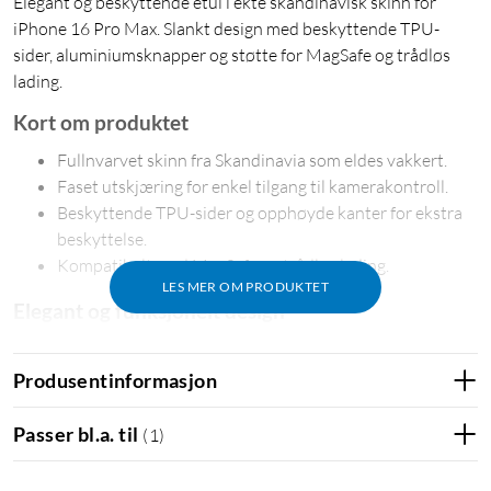
Elegant og beskyttende etui i ekte skandinavisk skinn for
iPhone 16 Pro Max. Slankt design med beskyttende TPU-
sider, aluminiumsknapper og støtte for MagSafe og trådløs
lading.
Kort om produktet
Fullnvarvet skinn fra Skandinavia som eldes vakkert.
Faset utskjæring for enkel tilgang til kamerakontroll.
Beskyttende TPU-sider og opphøyde kanter for ekstra
beskyttelse.
Kompatibelt med MagSafe og trådløs lading.
LES MER OM PRODUKTET
Elegant og funksjonelt design
WOOLNUTs skinnetui for iPhone 16 Pro Max er en
kombinasjon av elegant skandinavisk design og praktiske
Produsentinformasjon
funksjoner. Det eksklusive fullnarvede skinnet gir et
sofistikert utseende og utvikler en vakker patina over tid.
Passer bl.a. til
(
1
)
Beskyttelse og presisjon