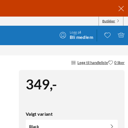
Butikker
Logg på
Bli medlem
Legg til handleliste
0 liker
349
,
-
Valgt variant
Black