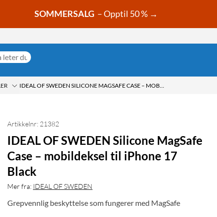
SOMMERSALG
– Opptil 50 % →
LER
IDEAL OF SWEDEN SILICONE MAGSAFE CASE – MOBILDEKSEL TIL IPHONE 17 BLACK
Artikkelnr: 21382
IDEAL OF SWEDEN Silicone MagSafe
Case – mobildeksel til iPhone 17
Black
Mer fra:
IDEAL OF SWEDEN
Grepvennlig beskyttelse som fungerer med MagSafe