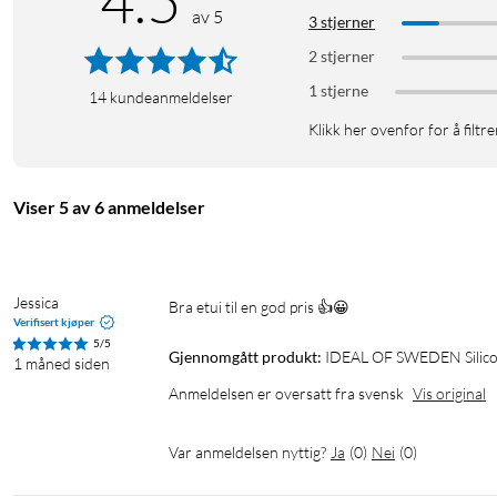
4.5
Produkttype: mobildeksel (silikon)
av 5
3 stjerner
Kompatibilitet: Apple iPhone 17
2 stjerner
MagSafe-kompatibelt: ja
Fallbeskyttelse: opptil 2 m
1 stjerne
14
kundeanmeldelser
Materiale: flytende silikon, resirkulert polykarbonat
Klikk her ovenfor for å filtre
Fôr: mikrofiber
I pakken
Viser 5 av 6 anmeldelser
1 × Silicone Case MagSafe
Jessica
Bra etui til en god pris 👍😀
Verifisert kjøper
5/5
Gjennomgått produkt:
IDEAL OF SWEDEN Silicone
1 måned siden
Anmeldelsen er oversatt fra svensk
Vis original
Var anmeldelsen nyttig?
Ja
(
0
)
Nei
(
0
)