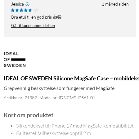
Jessica
1 måned siden
5/5
Bra etui til en god pris 👍😀
Gå til kundeanmeldelsen
IDEAL OF SWEDEN Silicone MagSafe Case – mobildeksel
Grepvennlig beskyttelse som fungerer med MagSafe
Artikkelnr: 21382
Modellnr: IDSICMS-I2561-01
Kort om produktet
Silikondeksel til iPhone 17 med MagSafe-kompatibilitet.
Falltestet fallbeskyttelse opptil 2 m.