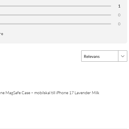
1
0
0
re
Relevans
 MagSafe Case – mobilskal till iPhone 17 Lavender Milk