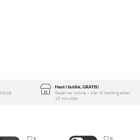
Hent i butikk, GRATIS!
tid på
Reserver online – klar til henting etter
15 minutter
0
0