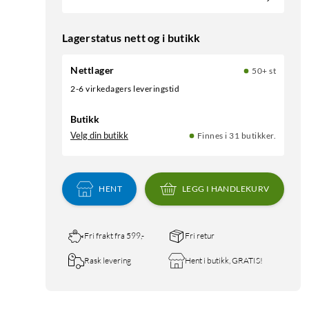
Lagerstatus nett og i butikk
Nettlager
50+ st
2-6 virkedagers leveringstid
Butikk
Velg din butikk
Finnes i 31 butikker.
HENT
LEGG I HANDLEKURV
Fri frakt fra 599,-
Fri retur
Rask levering
Hent i butikk, GRATIS!