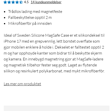
4.5
14 kundeanmeldelser
Trådløs lading med magnetfeste
Fallbeskyttelse opptil 2 m
Mikrofiberfôr på innsiden
Ideal of Sweden Silicone MagSafe Case er et silikondeksel til
iPhone 17 med en grepvennlig, lett børstet overflate som
gjør mobilen enklere å holde i. Dekselet er falltestet opptil 2
m og har opphøyde kanter som bidrar til å beskytte skjerm
og kamera. En innebygd magnetring gjør at MagSafe-ladere
og magnetisk tilbehør fester seg godt. Laget av flytende
silikon og resirkulert polykarbonat, med mykt mikrofiberfôr.
Les mer om produktet