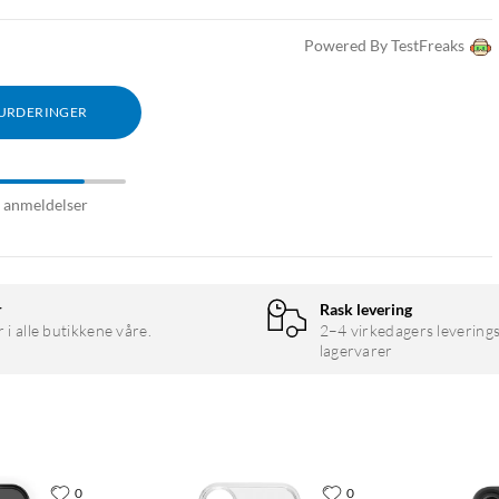
Powered By TestFreaks
VURDERINGER
6 anmeldelser
r
Rask levering
r i alle butikkene våre.
2–4 virkedagers leverings
lagervarer
0
0