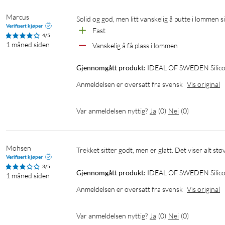
Marcus
Solid og god, men litt vanskelig å putte i lommen si
Verifisert kjøper
Fast
4/5
1 måned siden
Vanskelig å få plass i lommen
Gjennomgått produkt:
IDEAL OF SWEDEN Silicone
Anmeldelsen er oversatt fra svensk
Vis original
Var anmeldelsen nyttig?
Ja
(
0
)
Nei
(
0
)
Mohsen
Trekket sitter godt, men er glatt. Det viser alt støve
Verifisert kjøper
3/5
Gjennomgått produkt:
IDEAL OF SWEDEN Silicone
1 måned siden
Anmeldelsen er oversatt fra svensk
Vis original
Var anmeldelsen nyttig?
Ja
(
0
)
Nei
(
0
)