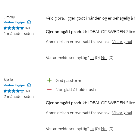
Jimmy
Veldig bra, ligger godt i hånden og er behagelig å
Verifisert kjøper
5/5
Gjennomgått produkt:
IDEAL OF SWEDEN Silicone
1 måneder siden
Anmeldelsen er oversatt fra svensk
Vis original
Var anmeldelsen nyttig?
Ja
(
0
)
Nei
(
0
)
Kjelle
God passform
Verifisert kjøper
Noe glatt å holde fast i
4/5
2 måneder siden
Gjennomgått produkt:
IDEAL OF SWEDEN Silicone
Anmeldelsen er oversatt fra svensk
Vis original
Var anmeldelsen nyttig?
Ja
(
0
)
Nei
(
0
)