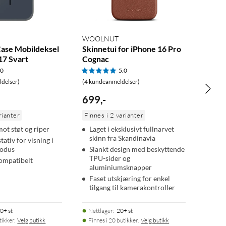
WOOLNUT
Case Mobildeksel
Skinnetui for iPhone 16 Pro
17 Svart
Cognac
.0
5.0
delser)
(4 kundeanmeldelser)
699
,
-
rianter
Finnes i 2 varianter
mot støt og riper
Laget i eksklusivt fullnarvet
skinn fra Skandinavia
tativ for visning i
modus
Slankt design med beskyttende
TPU-sider og
ompatibelt
aluminiumsknapper
Faset utskjæring for enkel
tilgang til kamerakontroller
0+ st
Nettlager
:
20+ st
tikker.
Velg butikk
Finnes i 20 butikker.
Velg butikk