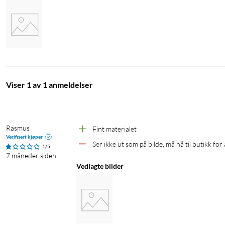
Materiale: Fullnarvet skinn, TPU, PC, aluminium, mikrofiber
MagSafe-kompatibelt: Ja
Trådløs lading: Ja
I pakken
1x WOOLNUT skinnetui for iPhone 17
Viser 1 av 1 anmeldelser
Rasmus 
Fint materialet
Verifisert kjøper
Ser ikke ut som på bilde, må nå til butikk for
1/5
7 måneder siden
Vedlagte bilder