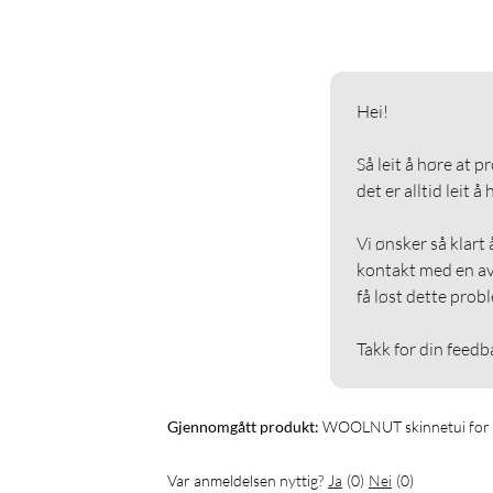
Hei!

Så leit å høre at p
det er alltid leit å
Vi ønsker så klart 
kontakt med en av 
få løst dette probl
Takk for din feedb
Gjennomgått produkt:
WOOLNUT skinnetui for 
Var anmeldelsen nyttig?
Ja
(
0
)
Nei
(
0
)