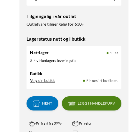
Tilgjengelig i vår outlet
Outletvare tilgjengelig for
630,-
Lagerstatus nett og i butikk
Nettlager
1+ st
2-4 virkedagers leveringstid
Butikk
Velg din butikk
Finnes i 4 butikker.
HENT
LEGG I HANDLEKURV
Fri frakt fra 599,-
Fri retur