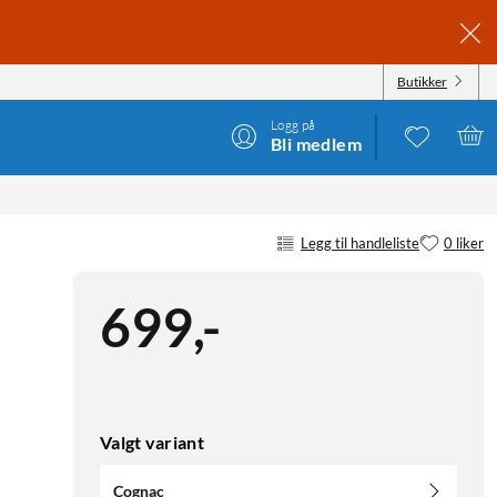
Butikker
Logg på
Bli medlem
Legg til handleliste
0 liker
699
,
-
Valgt variant
Cognac