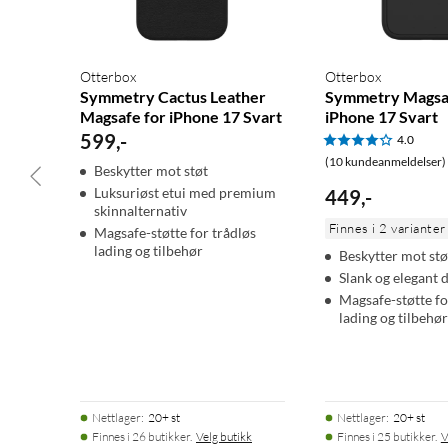
Otterbox
Otterbox
Symmetry Cactus Leather
Symmetry Magsaf
Magsafe for iPhone 17 Svart
iPhone 17 Svart
599
,
-
4.0
(10 kundeanmeldelser)
Beskytter mot støt
Luksuriøst etui med premium
449
,
-
skinnalternativ
Finnes i 2 varianter
Magsafe-støtte for trådløs
lading og tilbehør
Beskytter mot stø
Slank og elegant 
Magsafe-støtte fo
lading og tilbehør
Nettlager
:
20+ st
Nettlager
:
20+ st
Finnes i 26 butikker.
Velg butikk
Finnes i 25 butikker.
V