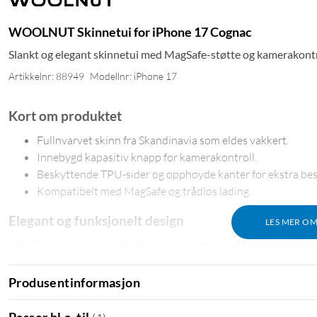
WOOLNUT Skinnetui for iPhone 17 Cognac
Slankt og elegant skinnetui med MagSafe-støtte og kamerakontr
Artikkelnr: 88949
Modellnr: iPhone 17
Kort om produktet
Fullnvarvet skinn fra Skandinavia som eldes vakkert.
Innebygd kapasitiv knapp for kamerakontroll.
Beskyttende TPU-sider og opphøyde kanter for ekstra bes
Kompatibelt med MagSafe og trådløs lading.
Elegant og funksjonelt design
LES MER O
WOOLNUTs skinnetui for iPhone 17 er en kombinasjon av elegant
fullnarvede skinnet gir et sofistikert utseende og utvikler en vak
Produsentinformasjon
Beskyttelse og presisjon
Passer bl.a. til