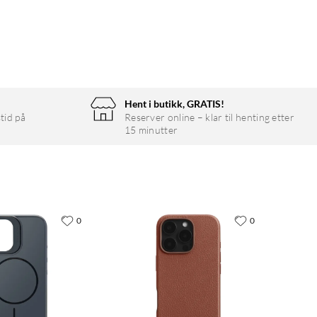
Hent i butikk, GRATIS!
tid på
Reserver online – klar til henting etter
15 minutter
0
0