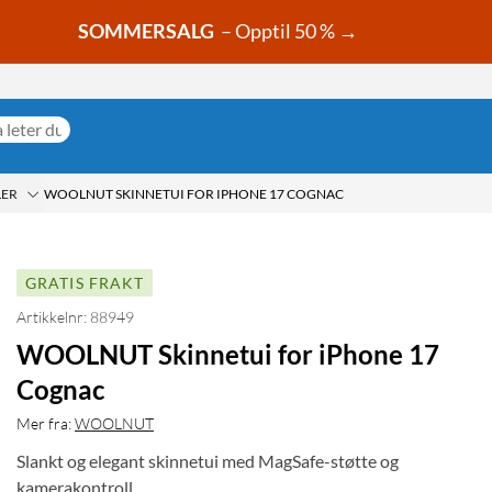
SOMMERSALG
– Opptil 50 % →
LER
WOOLNUT SKINNETUI FOR IPHONE 17 COGNAC
GRATIS FRAKT
Artikkelnr: 88949
WOOLNUT Skinnetui for iPhone 17
Cognac
Mer fra:
WOOLNUT
Slankt og elegant skinnetui med MagSafe-støtte og
kamerakontroll