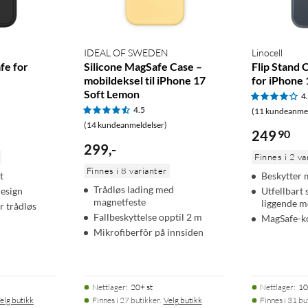
IDEAL OF SWEDEN
Linocell
e for
Silicone MagSafe Case –
Flip Stand 
mobildeksel til iPhone 17
for iPhone 
Soft Lemon
4
4.5
(11 kundeanmel
(14 kundeanmeldelser)
249
90
299
,
-
Finnes i 2 va
Finnes i 8 varianter
t
Beskytter 
Trådløs lading med
design
Utfellbart s
magnetfeste
liggende 
r trådløs
Fallbeskyttelse opptil 2 m
MagSafe-k
Mikrofiberfôr på innsiden
Nettlager
:
20+ st
Nettlager
:
10
elg butikk
Finnes i 27 butikker.
Velg butikk
Finnes i 31 bu