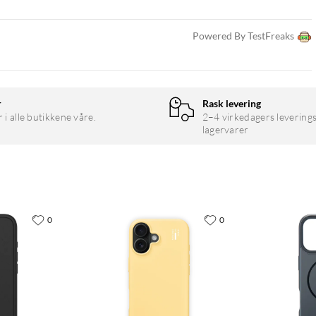
Powered By TestFreaks
r
Rask levering
r i alle butikkene våre.
2–4 virkedagers leverings
lagervarer
0
0