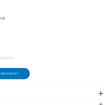
oll
kyttelse.
M PRODUKTET
 skandinavisk design og praktiske funksjoner. Det eksklusive
ker patina over tid.