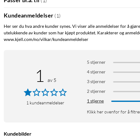
(
1
)
Etuiet har tynne, men sterke sider i TPU som gir et sikkert grep
kameraet og skjermen gir ekstra beskyttelse mot riper og skader
Kundeanmeldelser
(
1
)
Smarte detaljer
Her ser du hva andre kunder synes. Vi viser alle anmeldelser for å gjør
utelukkende av kunder som har kjøpt produktet. Karakterer og anmeldel
En integrert kapasitiv knapp gir enkel kamerakontroll med et le
www.kjell.com/no/vilkar/kundeanmeldelser
responsiv følelse ved hvert trykk.
MagSafe og trådløs lading
5 stjerner
1
Etuiet er kompatibelt med MagSafe og trådløs lading takket væ
4 stjerner
alt MagSafe-tilbehør.
av 5
3 stjerner
2 stjerner
Spesifikasjoner
1 stjerne
Passer iPhone 17
1
kundeanmeldelser
Bredde: 7,5 cm
Klikk her ovenfor for å filtre
Høyde: 15,3 cm
Dybde: 1,2 cm
Vekt: 38 g
Kundebilder