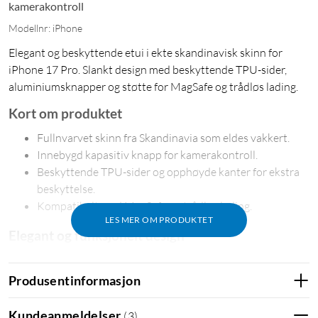
kamerakontroll
Modellnr: iPhone
Elegant og beskyttende etui i ekte skandinavisk skinn for
iPhone 17 Pro. Slankt design med beskyttende TPU-sider,
aluminiumsknapper og støtte for MagSafe og trådløs lading.
Kort om produktet
Fullnvarvet skinn fra Skandinavia som eldes vakkert.
Innebygd kapasitiv knapp for kamerakontroll.
Beskyttende TPU-sider og opphøyde kanter for ekstra
beskyttelse.
Kompatibelt med MagSafe og trådløs lading.
LES MER OM PRODUKTET
Elegant og funksjonelt design
WOOLNUTs skinnetui for iPhone 17 Pro er en kombinasjon
av elegant skandinavisk design og praktiske funksjoner. Det
Produsentinformasjon
eksklusive fullnarvede skinnet gir et sofistikert utseende og
utvikler en vakker patina over tid.
Kundeanmeldelser
(
3
)