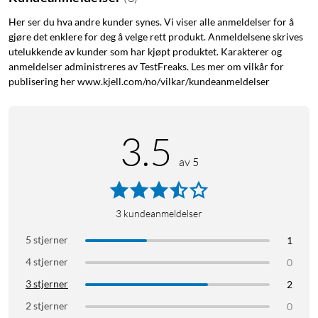
Her ser du hva andre kunder synes. Vi viser alle anmeldelser for å
Beskyttelse og presisjon
gjøre det enklere for deg å velge rett produkt. Anmeldelsene skrives
Etuiet har tynne, men sterke sider i TPU som gir et sikkert
utelukkende av kunder som har kjøpt produktet. Karakterer og
anmeldelser administreres av TestFreaks. Les mer om vilkår for
grep og beskytter din iPhone mot støt og fall. Opphøyde
publisering her www.kjell.com/no/vilkar/kundeanmeldelser
kanter rundt kameraet og skjermen gir ekstra beskyttelse mot
riper og skader.
3.5
Smarte detaljer
av 5
En integrert kapasitiv knapp gir enkel kamerakontroll med et
lett trykk. CNC-freste aluminiumsknapper gir en distinkt og
responsiv følelse ved hvert trykk.
3
kundeanmeldelser
MagSafe og trådløs lading
5 stjerner
1
Etuiet er kompatibelt med MagSafe og trådløs lading takket
4 stjerner
0
være innebygde magneter i neodym. Det fungerer
3 stjerner
2
problemfritt med alt MagSafe-tilbehør.
2 stjerner
0