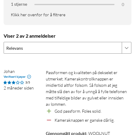
Spesifikasjoner
1 stjerne
0
Passer iPhone 17 Pro
Klikk her ovenfor for å filtrere
Bredde: 7,5 cm
Høyde: 15,3 cm
Dybde: 1,2 cm
Viser 2 av 2 anmeldelser
Vekt: 36 g
Relevans
Materiale: Fullnarvet skinn, TPU, PC, aluminium, mikrofiber
MagSafe-kompatibelt: Ja
Trådløs lading: Ja
Johan
Passformen og kvaliteten på dekselet er 
Verifisert kjøper
I pakken
utmerket. Kamerakontrollknappen er 
3/5
imidlertid altfor følsom. Så følsom at jeg 
2 måneder siden
1x WOOLNUT skinnetui for iPhone 17 Pro
måtte slå den av for å unngå å fylle telefonen 
med tilfeldige bilder av gulvet eller innsiden 
av lommen.
God passform. Føles solid.
Kameraknappen er ganske dårlig.
Gjennomgått produkt:
WOOLNUT 