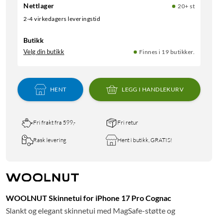
Nettlager
20+ st
2-4 virkedagers leveringstid
Butikk
Velg din butikk
Finnes i 19 butikker.
HENT
LEGG I HANDLEKURV
Fri frakt fra 599,-
Fri retur
Rask levering
Hent i butikk, GRATIS!
WOOLNUT Skinnetui for iPhone 17 Pro Cognac
Slankt og elegant skinnetui med MagSafe-støtte og