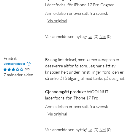
Läderfodral för iPhone 17 Pro Cognac
Anmeldelsen er oversatt fra svensk
Vis original
Var anmeldelsen nyttig?
Ja
(
0
)
Nei
(
0
)
Fredrik
Bra og fint deksel, men kameraknappen er 
Verifisert kjøper
dessverre altfor følsom. Jeg har slått av 
3/5
knappen helt under innstillinger fordi den er 
7 måneder siden
så enkel å få tilgang til med tanke på designet.
Gjennomgått produkt:
WOOLNUT 
läderfodral för iPhone 17 Pro
Anmeldelsen er oversatt fra svensk
Vis original
Var anmeldelsen nyttig?
Ja
(
0
)
Nei
(
0
)