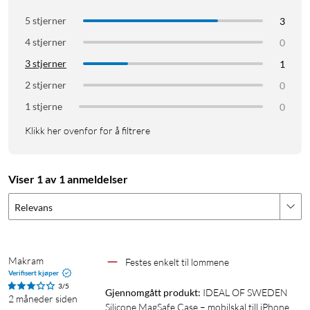
Spesifikasjoner
5 stjerner
3
Produkttype: mobildeksel (silikon)
4 stjerner
0
Kompatibilitet: Apple iPhone 17 Pro Max
3 stjerner
1
MagSafe-kompatibelt: ja
2 stjerner
Fallbeskyttelse: opptil 2 m
0
Materiale: flytende silikon, resirkulert polykarbonat
1 stjerne
0
Fôr: mikrofiber
Klikk her ovenfor for å filtrere
I pakken
1 × Silicone Case MagSafe
Viser 1 av 1 anmeldelser
Relevans
Makram
Festes enkelt til lommene
Verifisert kjøper
3/5
Gjennomgått produkt:
IDEAL OF SWEDEN 
2 måneder siden
Silicone MagSafe Case – mobilskal till iPhone 