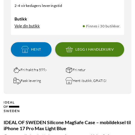
2-4 virkedagers leveringstid
Butikk
Velg din butikk
Finnes i 30 butikker.
HENT
LEGG I HANDLEKURV
Fri frakt fra 599,-
Fri retur
Rask levering
Hent i butikk, GRATIS!
IDEAL OF SWEDEN Silicone MagSafe Case – mobildeksel til
iPhone 17 Pro Max Light Blue