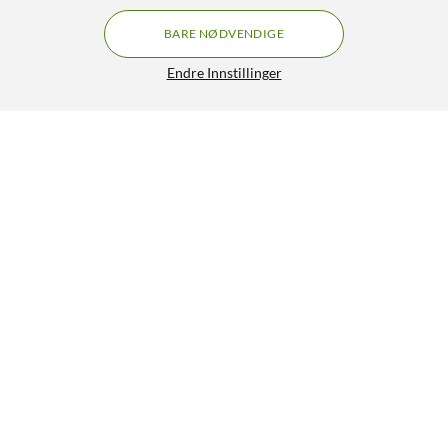
BARE NØDVENDIGE
Endre Innstillinger
IDEAL OF SWEDEN Silicone MagSafe Case – mobildeksel til
iPhone 17 Pro Max Light Blue
299,-
4.5/5
HENT
LEGG I HANDLEKURV
Lignende produkter