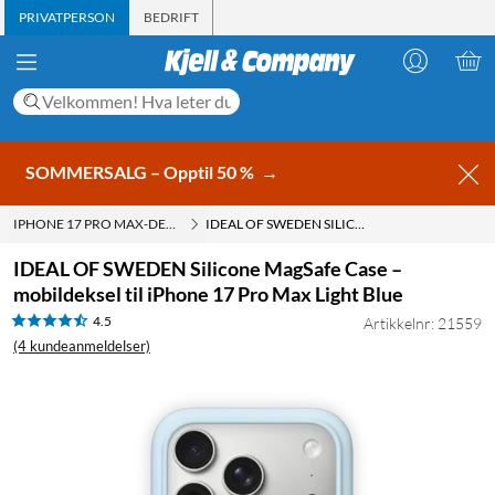
PRIVATPERSON
BEDRIFT
SOMMERSALG – Opptil 50 %
→
IPHONE 17 PRO MAX-DEKSLER
IDEAL OF SWEDEN SILICONE MAGSAFE CASE – MOBILDEKSEL TIL IPHONE 17 PRO MAX LIGHT BLUE
IDEAL OF SWEDEN Silicone MagSafe Case –
mobildeksel til iPhone 17 Pro Max Light Blue
4.5
Artikkelnr: 21559
(4 kundeanmeldelser)