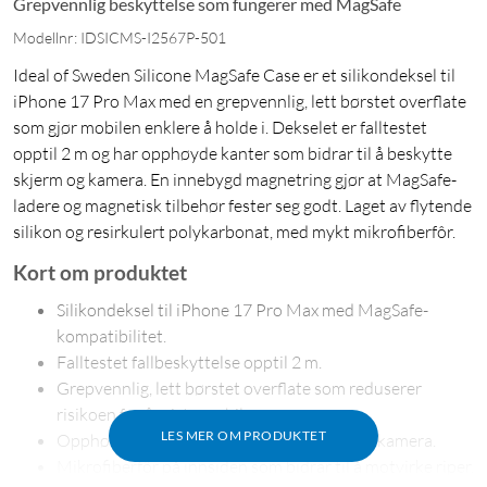
Grepvennlig beskyttelse som fungerer med MagSafe
Modellnr: IDSICMS-I2567P-501
Ideal of Sweden Silicone MagSafe Case er et silikondeksel til
iPhone 17 Pro Max med en grepvennlig, lett børstet overflate
som gjør mobilen enklere å holde i. Dekselet er falltestet
opptil 2 m og har opphøyde kanter som bidrar til å beskytte
skjerm og kamera. En innebygd magnetring gjør at MagSafe-
ladere og magnetisk tilbehør fester seg godt. Laget av flytende
silikon og resirkulert polykarbonat, med mykt mikrofiberfôr.
Kort om produktet
Silikondeksel til iPhone 17 Pro Max med MagSafe-
kompatibilitet.
Falltestet fallbeskyttelse opptil 2 m.
Grepvennlig, lett børstet overflate som reduserer
risikoen for å miste mobilen.
LES MER OM PRODUKTET
Opphøyde kanter som beskytter skjerm og kamera.
Mikrofiberfôr på innsiden som bidrar til å motvirke riper.