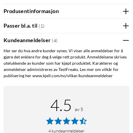
Beskytter mot støt og riper
Produsentinformasjon
Dekselet er falltestet og tåler fall opptil 2 m. Opphøyde kanter
rundt skjerm og kamera gir ekstra beskyttelse når telefonen
Passer bl.a. til
(
1
)
legges ned, eller hvis den skulle falle ned. Innsiden er kledd
med mikrofiber som bidrar til å beskytte telefonens bakside
Kundeanmeldelser
(
4
)
mot riper.
Her ser du hva andre kunder synes. Vi viser alle anmeldelser for å
gjøre det enklere for deg å velge rett produkt. Anmeldelsene skrives
Fungerer med MagSafe
utelukkende av kunder som har kjøpt produktet. Karakterer og
anmeldelser administreres av TestFreaks. Les mer om vilkår for
Den innebygde magnetringen er tilpasset Apples MagSafe-
publisering her www.kjell.com/no/vilkar/kundeanmeldelser
system, slik at MagSafe-ladere og magnetisk tilbehør fester
seg godt uten at du trenger å ta av dekselet.
4.5
Grepvennlig overflate
av 5
Den myke silikonfinishen med lett børstet overflate gir et
stabilt grep i hånden. Det reduserer risikoen for at mobilen
glir, samtidig som dekselet føles mykt og behagelig å holde i.
4
kundeanmeldelser