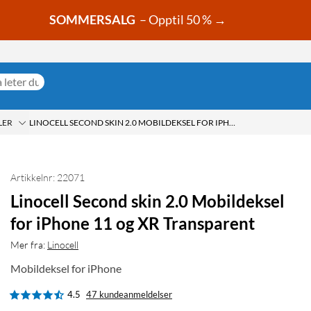
SOMMERSALG
– Opptil 50 % →
LER
LINOCELL SECOND SKIN 2.0 MOBILDEKSEL FOR IPHONE 11 OG XR TRANSPARENT
Artikkelnr: 22071
Linocell Second skin 2.0 Mobildeksel
for iPhone 11 og XR Transparent
Mer fra:
Linocell
Mobildeksel for iPhone
4.5
47 kundeanmeldelser