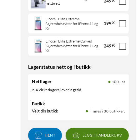
249
90
nettbrett
Linocell Elite Extreme
199
90
Skjermbeskytter for iPhone 11 og
Xr
Linocell Elite Extreme Curved
249
90
Skjermbeskytter for iPhone 11 og
Xr
Lagerstatus nett og i butikk
Nettlager
100+ st
2-4 virkedagers leveringstid
Butikk
Velg din butikk
Finnes i 30 butikker.
HENT
LEGG I HANDLEKURV