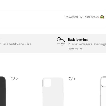
Powered By TestFreaks
r
Rask levering
r i alle butikkene våre.
2–4 virkedagers leverings
lagervarer
0
1