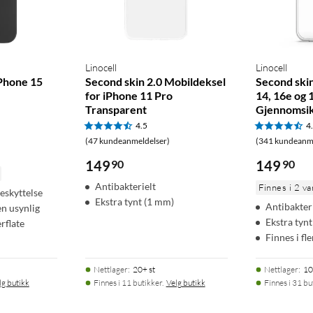
Linocell
Linocell
iPhone 15
Second skin 2.0 Mobildeksel
Second skin
for iPhone 11 Pro
14, 16e og 
Transparent
Gjennomsik
4.5
4
(47 kundeanmeldelser)
(341 kundeanme
149
90
149
90
Antibakterielt
Finnes i 2 va
beskyttelse
Ekstra tynt (1 mm)
Antibakter
en usynlig
Ekstra tynt
rflate
Finnes i fl
Nettlager
:
20+ st
Nettlager
:
10
lg butikk
Finnes i 11 butikker.
Velg butikk
Finnes i 31 bu