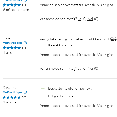
Anmeldelsen er oversatt fra svensk
Vis original
5/5
6 måneder siden
Var anmeldelsen nyttig?
Ja
(
0
)
Nei
(
0
)
Tore
Veldig takknemlig for hjelpen i butikken, flott 🤗
Verifisert kjøper
Ikke akkurat nå 
5/5
1 år siden
Anmeldelsen er oversatt fra svensk
Vis original
Var anmeldelsen nyttig?
Ja
(
0
)
Nei
(
0
)
Susanna
Beskytter telefonen perfekt
Verifisert kjøper
Litt glatt å holde
5/5
1 år siden
Anmeldelsen er oversatt fra svensk
Vis original