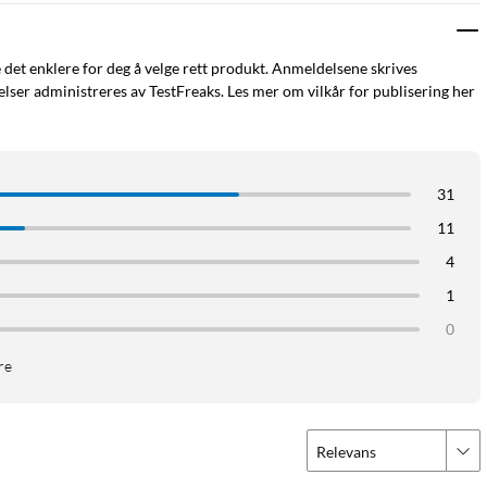
e det enklere for deg å velge rett produkt. Anmeldelsene skrives
ser administreres av TestFreaks. Les mer om vilkår for publisering her
31
11
4
1
0
re
Relevans