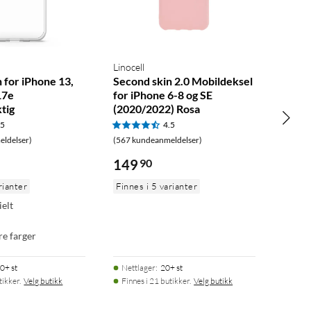
Linocell
 for iPhone 13,
Second skin 2.0 Mobildeksel
17e
for iPhone 6-8 og SE
tig
(2020/2022) Rosa
.5
4.5
ldelser)
(567 kundeanmeldelser)
149
90
rianter
Finnes i 5 varianter
ielt
ere farger
0+ st
Nettlager
:
20+ st
tikker.
Velg butikk
Finnes i 21 butikker.
Velg butikk