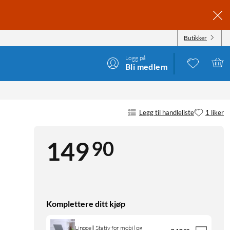
Butikker
Logg på
Bli medlem
Legg til handleliste
1 liker
90
149
Komplettere ditt kjøp
Linocell Stativ for mobil og