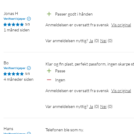
Jonas H
Passer godt i hånden
Verifisert kjøper
Anmeldelsen er oversatt fra svensk
Vis original
5/5
1 måned siden
Var anmeldelsen nyttig?
Ja
(
0
)
Nei
(
0
)
Bo
Klar og fin plast, perfekt passform, ingen skarpe 
Verifisert kjøper
Passe
5/5
4 måneder siden
Ingen
Anmeldelsen er oversatt fra svensk
Vis original
Var anmeldelsen nyttig?
Ja
(
0
)
Nei
(
0
)
Hans
Telefonen ble som ny.
Verifisert kjøper