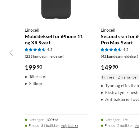
Linocell
Linocell
Mobildeksel for iPhone 11
Second skin for 
og XR Svart
Pro Max Svart
4.5
4.5
(223 kundeanmeldelser)
(42 kundeanmeldelser)
199
90
149
90
Tåler støt
Finnes i 2 varianter
Silikon
Tynn og effektiv 
Ekstra tynt - nest
Antibakteriell ove
Nettlager
:
100+ st
Nettlager
:
1 st
Finnes i 31 butikker.
Velg butikk
Finnes i 2 butikker.
Ve