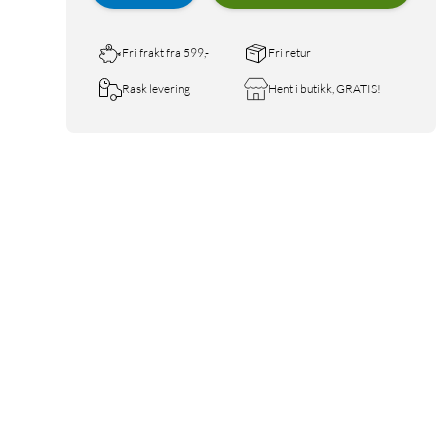
Fri frakt fra 599,-
Fri retur
Rask levering
Hent i butikk, GRATIS!