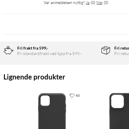
Var anmeldelsen nyttig?
Ja
(
0
)
Nei
(
0
)
Fri frakt fra 599,-
Fri retu
Fri standardfrakt ved kjøp fra 599,-
Fri retu
Lignende produkter
45