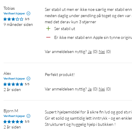
Tobias
Ser stabil ut men er ikke noe særlig mer stabil enn Apple sin tynne original adapter. Kjøpte den i mars 2025 og brukte den 
Verifisert kjøper
nesten daglig under pendling på toget og den var ø
3/5
med det derav kun 3 stjerner
9 måneder siden
Ser stabil ut
Er ikke mer stabil enn Apple sin tynne origin
Var anmeldelsen nyttig?
Ja
(
0
)
Nei
(
0
)
Alex
Perfekt produkt!
Verifisert kjøper
5/5
Var anmeldelsen nyttig?
Ja
(
0
)
Nei
(
0
)
2 år siden
Bjørn M
Supert hjelpemiddel for å sikre fin lyd og god styring mellom iPhone og "gammel" type lydplugg. 

Verifisert kjøper
Gir et solid og samtidig lett inntrykk - og en enkle
5/5
Strukturert og hyggelig hjelp i butikken ! 
2 år siden