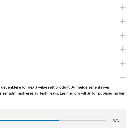
e det enklere for deg å velge rett produkt. Anmeldelsene skrives
ser administreres av TestFreaks. Les mer om vilkår for publisering her
473