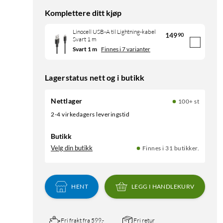
Komplettere ditt kjøp
Linocell USB-A til Lightning-kabel
149
90
Svart 1 m
Svart 1 m
Finnes i 7 varianter
Lagerstatus nett og i butikk
Nettlager
100+ st
2-4 virkedagers leveringstid
Butikk
Velg din butikk
Finnes i 31 butikker.
HENT
LEGG I HANDLEKURV
Fri frakt fra 599,-
Fri retur