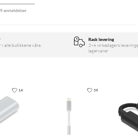
59 anmeldelser
r
Rask levering
r i alle butikkene våre.
2–4 virkedagers leverings
lagervarer
14
59