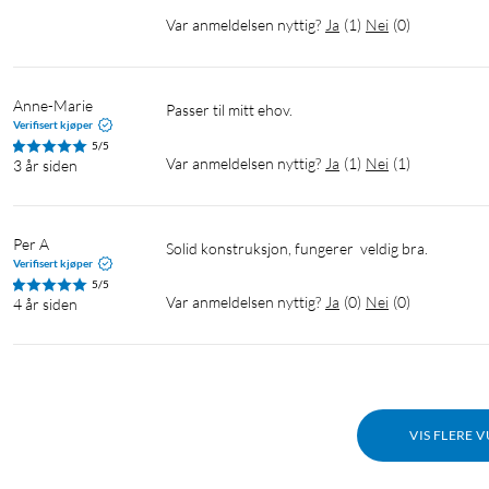
Var anmeldelsen nyttig?
Ja
(
1
)
Nei
(
0
)
Anne-Marie
Passer til mitt ehov.
Verifisert kjøper
5/5
Var anmeldelsen nyttig?
Ja
(
1
)
Nei
(
1
)
3 år siden
Per A
Solid konstruksjon, fungerer  veldig bra.
Verifisert kjøper
5/5
Var anmeldelsen nyttig?
Ja
(
0
)
Nei
(
0
)
4 år siden
VIS FLERE 