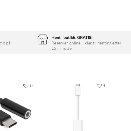
Hent i butikk, GRATIS!
tid på
Reserver online – klar til henting etter
15 minutter
14
4