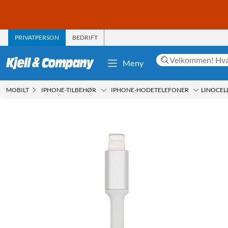
PRIVATPERSON
BEDRIFT
Meny
MOBILT
IPHONE-TILBEHØR
IPHONE-HODETELEFONER
LINOCELL