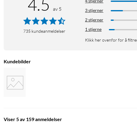
4.5
4 stjerner
av 5
3 stjerner
2 stjerner
1 stjerne
735
kundeanmeldelser
Klikk her ovenfor for å filtre
Kundebilder
Viser 5 av 159 anmeldelser