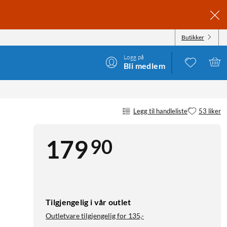
Butikker
Logg på
Bli medlem
Legg til handleliste
53 liker
90
179
Tilgjengelig i vår outlet
Outletvare tilgjengelig for
135,-