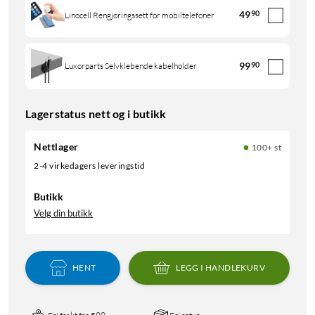
49
90
Linocell Rengjøringssett for mobiltelefoner
99
90
Luxorparts Selvklebende kabelholder
Lagerstatus nett og i butikk
Nettlager
100+ st
2-4 virkedagers leveringstid
Butikk
Velg din butikk
HENT
LEGG I HANDLEKURV