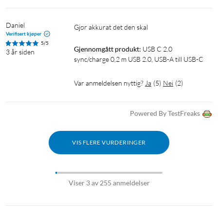
Daniel
Gjør akkurat det den skal
Verifisert kjøper
5/5
Gjennomgått produkt:
USB C 2.0 
3 år siden
sync/charge 0,2 m USB 2.0, USB-A till USB-C
Var anmeldelsen nyttig?
Ja
(
5
)
Nei
(
2
)
Powered By TestFreaks
VIS FLERE VURDERINGER
Viser 3 av 255 anmeldelser