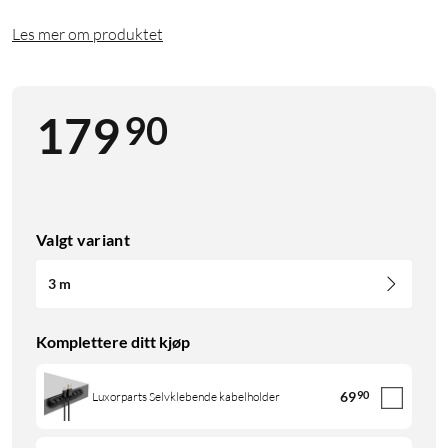
Les mer om produktet
90
179
Valgt variant
3 m
Komplettere ditt kjøp
69
90
Luxorparts Selvklebende kabelholder