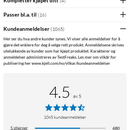
Kompletter kjøpet ditt
(
4
)
Passer bl.a. til
(
16
)
Kundeanmeldelser
(
1065
)
Her ser du hva andre kunder synes. Vi viser alle anmeldelser for å
gjøre det enklere for deg å velge rett produkt. Anmeldelsene skrives
utelukkende av kunder som har kjøpt produktet. Karakterer og
anmeldelser administreres av TestFreaks. Les mer om vilkår for
publisering her www.kjell.com/no/vilkar/kundeanmeldelser
4.5
av 5
1065
kundeanmeldelser
5 stjerner
680