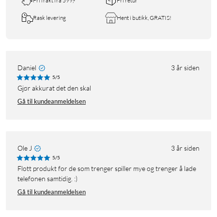
Fri frakt fra 599,-
Fri retur
Rask levering
Hent i butikk, GRATIS!
Daniel
3 år siden
5/5
Gjør akkurat det den skal
Gå til kundeanmeldelsen
Ole J
3 år siden
5/5
Flott produkt for de som trenger spiller mye og trenger å lade
telefonen samtidig. :)
Gå til kundeanmeldelsen