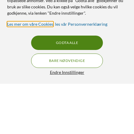
tilpassede annonser. Ved å klikke på "Godta alle" godkjenner du
bruk av slike cookies. Du kan også velge hvilke cookies du vil
godkjenne, via lenken "Endre innstillinger".
Les mer om våre Cookies
,
les vår Personvernerklæring
GODTA ALLE
BARE NØDVENDIGE
Endre Innstillinger
Linocell USB-A til USB-C-kabel 3 m
179,90
4.5/5
HENT
LEGG I HANDLEKURV