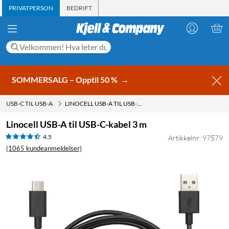
PRIVATPERSON
BEDRIFT
SOMMERSALG – Opptil 50 %
→
USB-C TIL USB-A
LINOCELL USB-A TIL USB-C-KABEL 3 M
Linocell USB-A til USB-C-kabel 3 m
4.5
Artikkelnr: 97579
(1065 kundeanmeldelser)