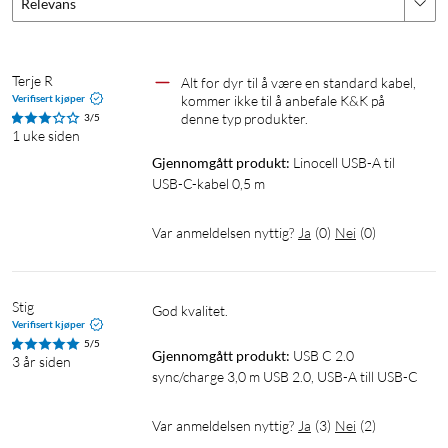
Relevans
Terje R
Alt for dyr til å være en standard kabel, 
Verifisert kjøper
kommer ikke til å anbefale K&K på 
denne typ produkter.
3/5
1 uke siden
Gjennomgått produkt:
Linocell USB-A til 
USB-C-kabel 0,5 m
Var anmeldelsen nyttig?
Ja
(
0
)
Nei
(
0
)
Stig
God kvalitet.
Verifisert kjøper
5/5
Gjennomgått produkt:
USB C 2.0 
3 år siden
sync/charge 3,0 m USB 2.0, USB-A till USB-C
Var anmeldelsen nyttig?
Ja
(
3
)
Nei
(
2
)