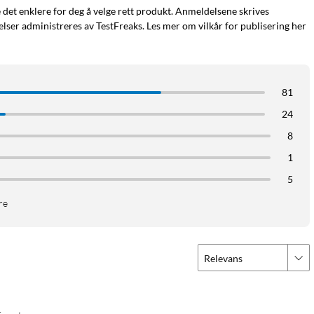
e det enklere for deg å velge rett produkt. Anmeldelsene skrives
ser administreres av TestFreaks. Les mer om vilkår for publisering her
81
24
8
1
5
re
Relevans