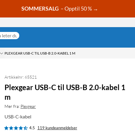
SOMMERSALG
– Opptil 50 % →
PLEXGEAR USB-C TIL USB-B 2.0-KABEL 1 M
Artikkelnr: 65521
Plexgear USB-C til USB-B 2.0-kabel 1
m
Mer fra:
Plexgear
USB-C-kabel
4.5
119 kundeanmeldelser