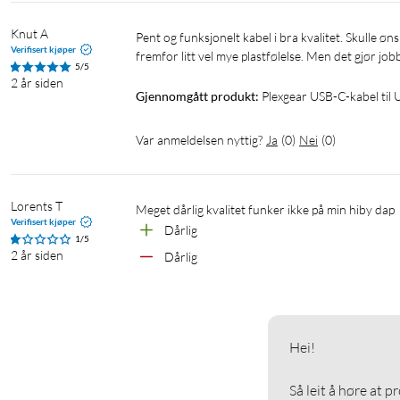
Knut A
Pent og funksjonelt kabel i bra kvalitet. Skulle ønske meg litt mere luksusfølelse i form av et mer fleksibelt og mykt kabel 
Verifisert kjøper
fremfor litt vel mye plastfølelse. Men det gjør job
5/5
2 år siden
Gjennomgått produkt:
Plexgear USB-C-kabel til 
Var anmeldelsen nyttig?
Ja
(
0
)
Nei
(
0
)
Lorents T
Meget dårlig kvalitet funker ikke på min hiby dap
Verifisert kjøper
Dårlig 
1/5
2 år siden
Dårlig
Hei!

Så leit å høre at p