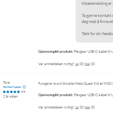
tilbakemelding er vi
Ta gjerne kontakt m
deg med å finne et 
Takk for din feedb
Gjennomgått produkt:
Plexgear USB-C-kabel til 
Var anmeldelsen nyttig?
Ja
(
0
)
Nei
(
0
)
Tore
Fungerer bra til å koble Meta Quest 3 til et MID
Verifisert kjøper
5/5
Gjennomgått produkt:
Plexgear USB-C-kabel til 
2 år siden
Var anmeldelsen nyttig?
Ja
(
0
)
Nei
(
0
)