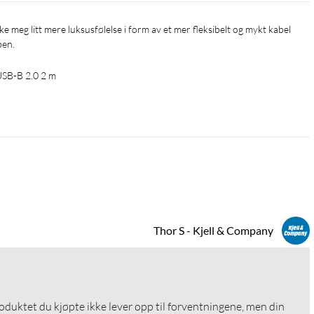
ben.
USB-B 2.0 2 m
Thor S - Kjell & Company
roduktet du kjøpte ikke lever opp til forventningene, men din 