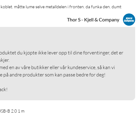
r koblet. måtte lume selve metalldelen i fronten. da funka den. dumt
Thor S - Kjell & Company
roduktet du kjøpte ikke lever opp til dine forventinger, det er 
jer.

med en av våre butikker eller vår kundeservice, så kan vi 
e på andre produkter som kan passe bedre for deg!

ack!
USB-B 2.0 1 m