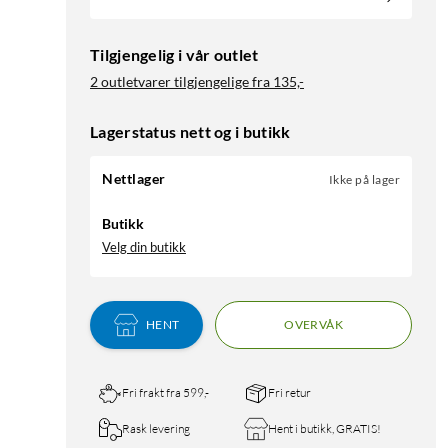
Tilgjengelig i vår outlet
2 outletvarer tilgjengelige fra
135,-
Lagerstatus nett og i butikk
Nettlager
Ikke på lager
Butikk
Velg din butikk
HENT
OVERVÅK
Fri frakt fra 599,-
Fri retur
Rask levering
Hent i butikk, GRATIS!