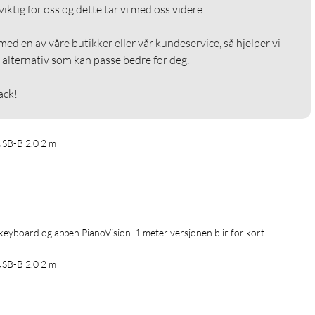
ktig for oss og dette tar vi med oss videre.

ed en av våre butikker eller vår kundeservice, så hjelper vi 
alternativ som kan passe bedre for deg.

ack!
USB-B 2.0 2 m
I keyboard og appen PianoVision. 1 meter versjonen blir for kort.
USB-B 2.0 2 m