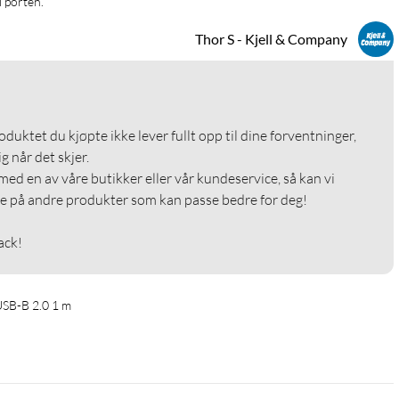
i porten. 
Thor S - Kjell & Company
roduktet du kjøpte ikke lever fullt opp til dine forventninger, 
g når det skjer.

med en av våre butikker eller vår kundeservice, så kan vi 
e på andre produkter som kan passe bedre for deg!

ack!
USB-B 2.0 1 m