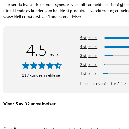
Her ser du hva andre kunder synes. Vi viser alle anmeldelser for å gjør
utelukkende av kunder som har kjøpt produktet. Karakterer og anmeldel
www.kjell.com/no/vilkar/kundeanmeldelser
5 stjerner
4.5
4 stjerner
av 5
3 stjerner
2 stjerner
1 stjerne
119
kundeanmeldelser
Klikk her ovenfor for å filtre
Viser 5 av 32 anmeldelser
Chris P