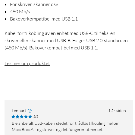
For skriver, skanner osv.
480 Mb/s
Bakoverkompatibel med USB 1.1
Kabel for tilkobling av en enhet med USB-C til f.eks. en
skriver eller skanner med USB-B. Følger USB 2.0-standarden
(480 Mb/s). Bakoverkompatibel med USB 1.1.
Les mer om produktet
Lennart
1 år siden
5/5
Ble anbefalt USB-kabel i stedet for trådløs tilkobling mellom
MackBockAir og skriver og det fungerer utmerket.