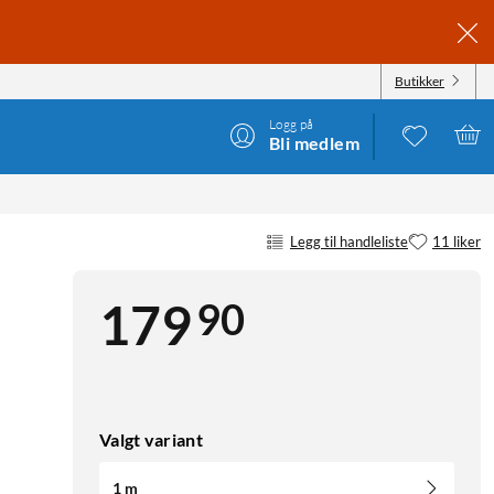
Butikker
Logg på
Bli medlem
Legg til handleliste
11 liker
90
179
Valgt variant
1 m