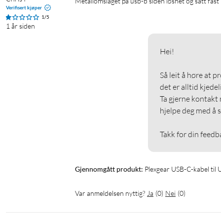
Metallomslaget på usb-b siden løsnet og satt fast 
Verifisert kjøper
1/5
1 år siden
Hei!

Så leit å høre at p
det er alltid kjedeli
Ta gjerne kontakt 
hjelpe deg med å s
Takk for din feedb
Gjennomgått produkt:
Plexgear USB-C-kabel til 
Var anmeldelsen nyttig?
Ja
(
0
)
Nei
(
0
)