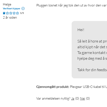
Helge
pluggen løsnet når jeg tok den ut av hvor den va
Verifisert kjøper
1/5
2 år siden
Hei!

Så leit å høre at p
altid kjipt når det sk
Ta gjerne kontakt 
hjelpe deg med å s
Takk for din feedb
Gjennomgått produkt:
Plexgear USB-C-kabel til 
Var anmeldelsen nyttig?
Ja
(
0
)
Nei
(
0
)