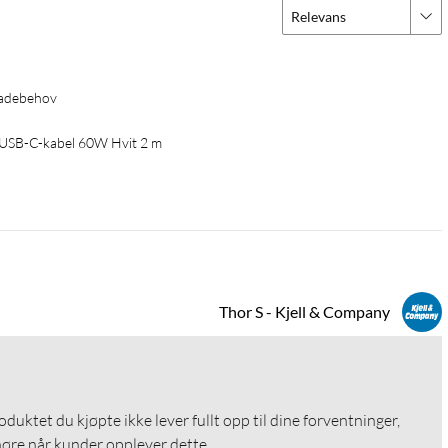
Relevans
 ladebehov
il USB-C-kabel 60W Hvit 2 m
Thor S - Kjell & Company
roduktet du kjøpte ikke lever fullt opp til dine forventninger, 
 høre når kunder opplever dette.
