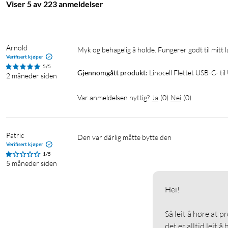
Viser 5 av 223 anmeldelser
Arnold
Myk og behagelig å holde. Fungerer godt til mitt
Verifisert kjøper
5/5
Gjennomgått produkt:
Linocell Flettet USB-C- t
2 måneder siden
Var anmeldelsen nyttig?
Ja
(
0
)
Nei
(
0
)
Patric
Den var därlig måtte bytte den
Verifisert kjøper
1/5
5 måneder siden
Hei!

Så leit å høre at p
det er alltid leit å