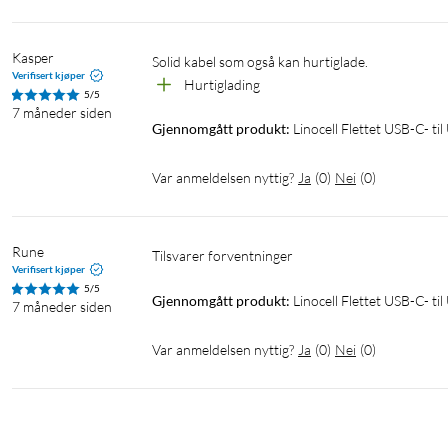
Kasper 
Solid kabel som også kan hurtiglade.
Verifisert kjøper
Hurtiglading 
5/5
7 måneder siden
Gjennomgått produkt:
Linocell Flettet USB-C- t
Var anmeldelsen nyttig?
Ja
(
0
)
Nei
(
0
)
Rune
Tilsvarer forventninger 
Verifisert kjøper
5/5
Gjennomgått produkt:
Linocell Flettet USB-C- t
7 måneder siden
Var anmeldelsen nyttig?
Ja
(
0
)
Nei
(
0
)