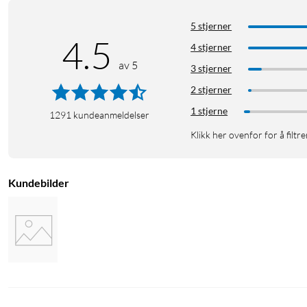
5 stjerner
4.5
4 stjerner
av 5
3 stjerner
2 stjerner
1 stjerne
1291
kundeanmeldelser
Klikk her ovenfor for å filtre
Kundebilder