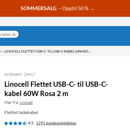
SOMMERSALG
– Opptil 50 % →
LINOCELL FLETTET USB-C- TIL USB-C-KABEL 60W ROSA 2 M
Artikkelnr: 24417
Linocell Flettet USB-C- til USB-C-
kabel 60W Rosa 2 m
Mer fra:
Linocell
Flettet ladekabel
4.5
1291 kundeanmeldelser