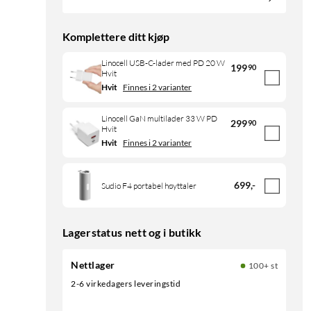
Komplettere ditt kjøp
Linocell USB-C-lader med PD 20 W
199
90
Hvit
Hvit
Finnes i 2 varianter
Linocell GaN multilader 33 W PD
299
90
Hvit
Hvit
Finnes i 2 varianter
699
,
-
Sudio F4 portabel høyttaler
Lagerstatus nett og i butikk
Nettlager
100+ st
2-6 virkedagers leveringstid