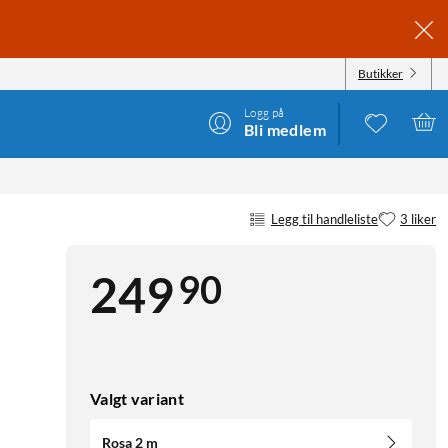
Butikker
Logg på
Bli medlem
Legg til handleliste
3 liker
90
249
Valgt variant
Rosa 2 m