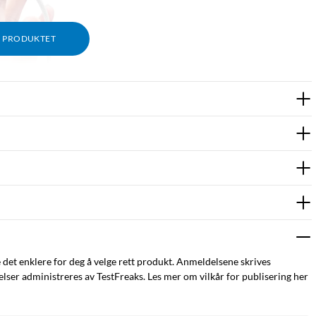
M PRODUKTET
e det enklere for deg å velge rett produkt. Anmeldelsene skrives
ser administreres av TestFreaks. Les mer om vilkår for publisering her