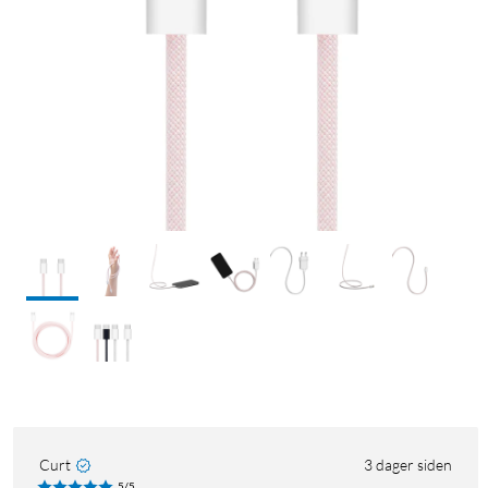
Curt
3 dager siden
5/5