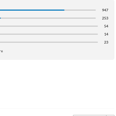
947
253
54
14
23
re