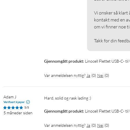
Vi ønsker så klart 
kontakt med en av 
om vi finner noe ti
Takk for din feedb
Gjennomgått produkt:
Linocell Flettet USB-C- t
Var anmeldelsen nyttig?
Ja
(
0
)
Nei
(
0
)
Adam J
Hard, solid og rask lading :)
Verifisert kjøper
5/5
Gjennomgått produkt:
Linocell Flettet USB-C- t
5 måneder siden
Var anmeldelsen nyttig?
Ja
(
0
)
Nei
(
0
)