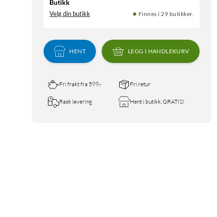
Butikk
Velg din butikk
Finnes i 29 butikker.
HENT
LEGG I HANDLEKURV
Fri frakt fra 599,-
Fri retur
Rask levering
Hent i butikk, GRATIS!