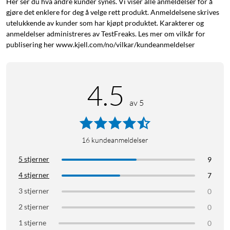
Her ser du hva andre kunder synes. Vi viser alle anmeldelser for å
gjøre det enklere for deg å velge rett produkt. Anmeldelsene skrives
utelukkende av kunder som har kjøpt produktet. Karakterer og
anmeldelser administreres av TestFreaks. Les mer om vilkår for
publisering her www.kjell.com/no/vilkar/kundeanmeldelser
4.5
av 5
16
kundeanmeldelser
5 stjerner
9
4 stjerner
7
3 stjerner
0
2 stjerner
0
1 stjerne
0