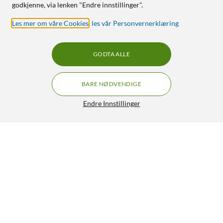
godkjenne, via lenken "Endre innstillinger".
Les mer om våre Cookies
,
les vår Personvernerklæring
GODTA ALLE
BARE NØDVENDIGE
Endre Innstillinger
Otterbox React Etui for Galaxy A22 5G - Transparent
149,-
4.5/5
HENT
LEGG I HANDLEKURV