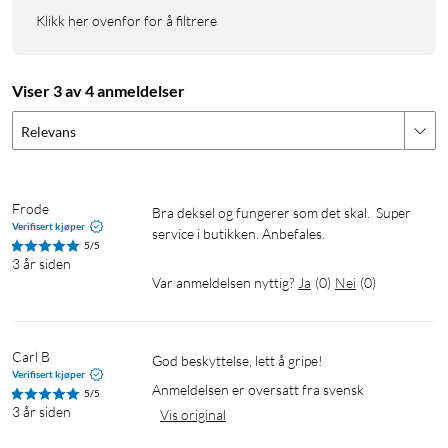
Klikk her ovenfor for å filtrere
Viser 3 av 4 anmeldelser
Relevans
Frode
Bra deksel og fungerer som det skal.  Super 
Verifisert kjøper
service i butikken. Anbefales. 
5/5
3 år siden
Var anmeldelsen nyttig?
Ja
(
0
)
Nei
(
0
)
Carl B
God beskyttelse, lett å gripe!
Verifisert kjøper
Anmeldelsen er oversatt fra svensk
5/5
3 år siden
Vis original