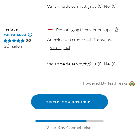
Var anmeldelsen nyttig?
Ja
(
0
)
Nei
(
0
)
Tesfaye
Personlig og tjenester er super 👌
Verifisert kjøper
Anmeldelsen er oversatt fra svensk
5/5
3 år siden
Vis original
Var anmeldelsen nyttig?
Ja
(
0
)
Nei
(
0
)
Powered By TestFreaks
VIS FLERE VURDERINGER
Viser 3 av 4 anmeldelser