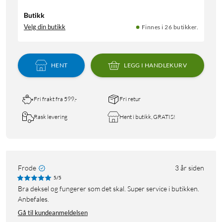
Butikk
Velg din butikk
Finnes i 26 butikker.
HENT
LEGG I HANDLEKURV
Fri frakt fra 599,-
Fri retur
Rask levering
Hent i butikk, GRATIS!
Frode
3 år siden
5/5
Bra deksel og fungerer som det skal. Super service i butikken.
Anbefales.
Gå til kundeanmeldelsen