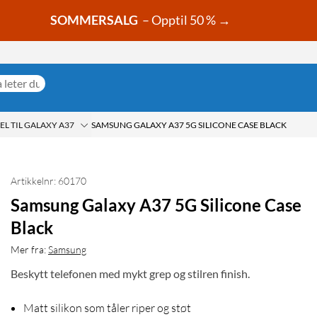
SOMMERSALG
– Opptil 50 % →
L TIL GALAXY A37
SAMSUNG GALAXY A37 5G SILICONE CASE BLACK
Artikkelnr: 60170
Samsung Galaxy A37 5G Silicone Case
Black
Mer fra:
Samsung
Beskytt telefonen med mykt grep og stilren finish.
Matt silikon som tåler riper og støt