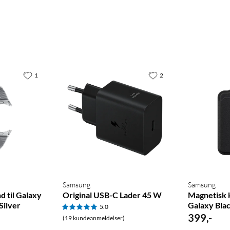
1
2
Samsung
Samsung
 til Galaxy
Original USB-C Lader 45 W
Magnetisk 
ilver
Galaxy Bla
5.0
399
,
-
(19 kundeanmeldelser)