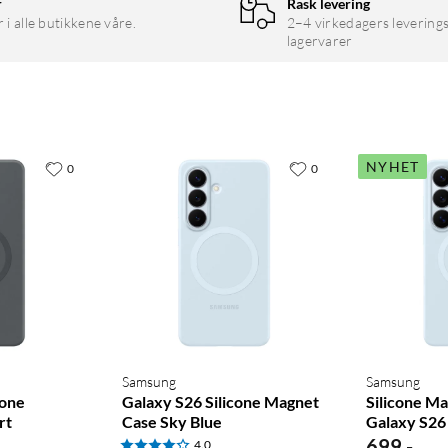
r
Rask levering
r i alle butikkene våre.
2–4 virkedagers leverings
r. En forhøyd kant rundt kameramodulen sørger for at linsene
lagervarer
NYHET
0
0
Samsung
Samsung
cone
Galaxy S26 Silicone Magnet
Silicone Ma
rt
Case Sky Blue
Galaxy S26 
699
,
-
4.0