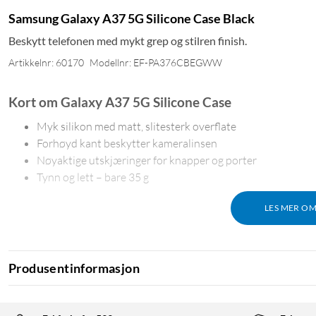
Samsung Galaxy A37 5G Silicone Case Black
Beskytt telefonen med mykt grep og stilren finish.
Artikkelnr: 60170
Modellnr: EF-PA376CBEGWW
Kort om Galaxy A37 5G Silicone Case
Myk silikon med matt, slitesterk overflate
Forhøyd kant beskytter kameralinsen
Nøyaktige utskjæringer for knapper og porter
Tynn og lett – bare 35 g
LES MER O
Mykt skydd med sikkert grep
Silikonoverflaten gir en matt, sklisikker overflate som ligger go
Produsentinformasjon
hverdagslige riper og smuss.