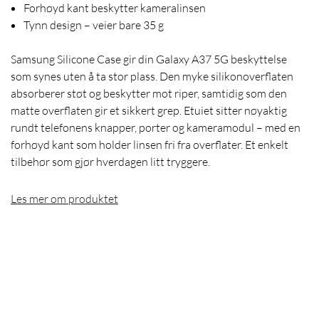
Forhøyd kant beskytter kameralinsen
Tynn design – veier bare 35 g
Samsung Silicone Case gir din Galaxy A37 5G beskyttelse
som synes uten å ta stor plass. Den myke silikonoverflaten
absorberer støt og beskytter mot riper, samtidig som den
matte overflaten gir et sikkert grep. Etuiet sitter nøyaktig
rundt telefonens knapper, porter og kameramodul – med en
forhøyd kant som holder linsen fri fra overflater. Et enkelt
tilbehør som gjør hverdagen litt tryggere.
Les mer om produktet