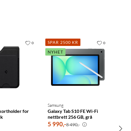
SPAR 2500 KR
0
0
NYHET
Samsung
kortholder for
Galaxy Tab S10 FE Wi-Fi
ck
nettbrett 256 GB, grå
5 990
,
-
8 490,-