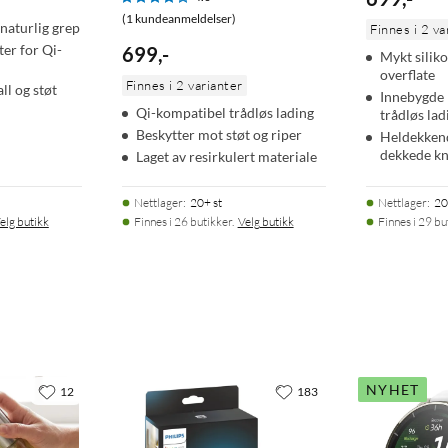
(1 kundeanmeldelser)
naturlig grep
Finnes i 2 va
er for Qi-
699
,
-
Mykt silik
overflate
Finnes i 2 varianter
ll og støt
Innebygde 
Qi-kompatibel trådløs lading
trådløs lad
Beskytter mot støt og riper
Heldekken
dekkede k
Laget av resirkulert materiale
Nettlager
:
20+ st
Nettlager
:
20
elg butikk
Finnes i 26 butikker.
Velg butikk
Finnes i 29 bu
NYHET
12
183