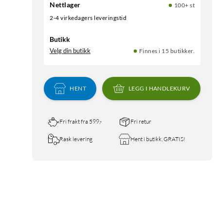
Nettlager
100+ st
2-4 virkedagers leveringstid
Butikk
Velg din butikk
Finnes i 15 butikker.
HENT
LEGG I HANDLEKURV
Fri frakt fra 599,-
Fri retur
Rask levering
Hent i butikk, GRATIS!