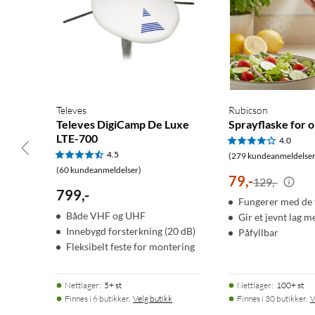
Televes
Rubicson
Televes DigiCamp De Luxe
Sprayflaske for o
LTE-700
4.0
4.5
(279 kundeanmeldelser
(60 kundeanmeldelser)
79
,
-
129,-
799
,
-
Fungerer med de f
Både VHF og UHF
Gir et jevnt lag m
Innebygd forsterkning (20 dB)
Påfyllbar
Fleksibelt feste for montering
Nettlager
:
5+ st
Nettlager
:
100+ st
Finnes i 6 butikker.
Velg butikk
Finnes i 30 butikker.
V