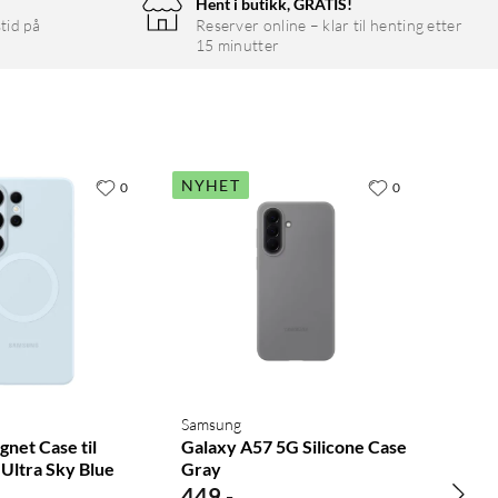
Hent i butikk, GRATIS!
tid på
Reserver online – klar til henting etter
15 minutter
NYHET
0
0
Samsung
gnet Case til
Galaxy A57 5G Silicone Case
Ultra Sky Blue
Gray
449
,
-