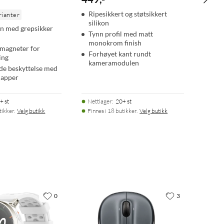
Ripesikkert og støtsikkert
rianter
silikon
on med grepsikker
Tynn profil med matt
monokrom finish
magneter for
Forhøyet kant rundt
ing
kameramodulen
de beskyttelse med
napper
+ st
Nettlager
:
20+ st
tikker.
Velg butikk
Finnes i 18 butikker.
Velg butikk
0
3