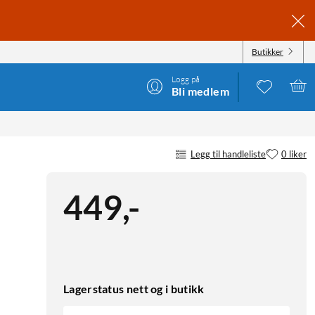
Butikker
Logg på
Bli medlem
Legg til handleliste
0 liker
449
,
-
Lagerstatus nett og i butikk