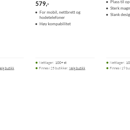
Plass til op
579
,
-
Sterk magn
For mobil, nettbrett og
Slank desi
hodetelefoner
Høy kompabilitet
Nettlager
:
100+ st
Nettlager
:
10
elg butikk
Finnes i 25 butikker.
Velg butikk
Finnes i 19 bu