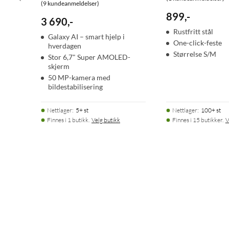
(9 kundeanmeldelser)
899
,
-
3 690
,
-
Rustfritt stål
Galaxy AI – smart hjelp i
One-click-feste
hverdagen
Størrelse S/M
Stor 6,7" Super AMOLED-
skjerm
50 MP-kamera med
bildestabilisering
Nettlager
:
5+ st
Nettlager
:
100+ st
Finnes i 1 butikk.
Velg butikk
Finnes i 15 butikker.
V