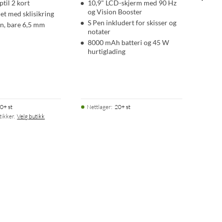
ptil 2 kort
10,9" LCD-skjerm med 90 Hz
og Vision Booster
et med sklisikring
S Pen inkludert for skisser og
gn, bare 6,5 mm
notater
8000 mAh batteri og 45 W
hurtiglading
0+ st
Nettlager
:
20+ st
tikker.
Velg butikk