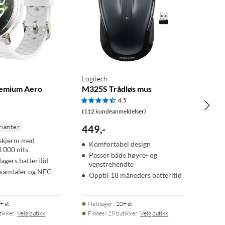
Logitech
remium Aero
M325S Trådløs mus
4.5
(112 kundeanmeldelser)
rianter
449
,
-
kjerm med
Komfortabel design
 3 000 nits
Passer både høyre- og
agers batteritid
venstrehendte
samtaler og NFC-
Opptil 18 måneders batteritid
+ st
Nettlager
:
20+ st
tikker.
Velg butikk
Finnes i 28 butikker.
Velg butikk