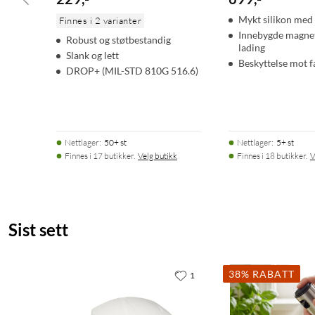
Mykt silikon med 
Finnes i 2 varianter
Innebygde magnet
Robust og støtbestandig
lading
Slank og lett
Beskyttelse mot fa
DROP+ (MIL-STD 810G 516.6)
Nettlager
:
50+ st
Nettlager
:
5+ st
Finnes i 17 butikker.
Velg butikk
Finnes i 18 butikker.
V
Sist sett
38% RABATT
1