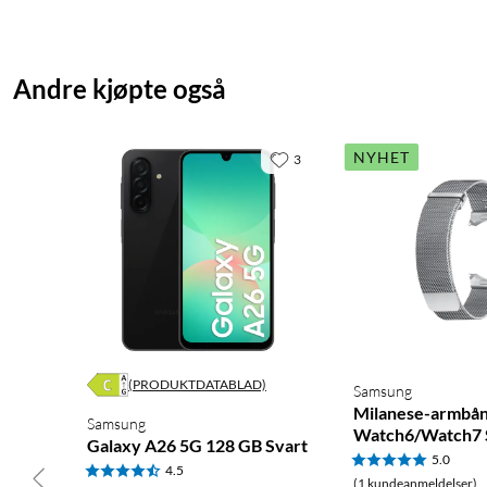
Andre kjøpte også
NYHET
3
(PRODUKTDATABLAD)
Samsung
Milanese-armbånd
Samsung
Watch6/Watch7 S
Galaxy A26 5G 128 GB Svart
5.0
4.5
(1 kundeanmeldelser)