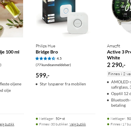
Philips Hue
Amazfit
lje 100 ml
Bridge Bro
Active 3 P
White
4.5
2 290
,
-
)
(77 kundeanmeldelser)
Finnes i 2 va
599
,
-
AMOLED-s
leste oljene
Styr lyspærer fra mobilen
safirglass,
ed olje
Opptil 12 d
Bluetooth-
betaling
Nettlager
:
50+ st
Nettlager
:
50
elg butikk
Finnes i 30 butikker.
Velg butikk
Finnes i 17 bu