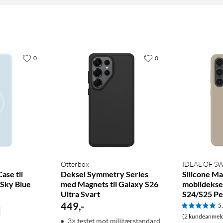
0
0
Otterbox
IDEAL OF 
ase til
Deksel Symmetry Series
Silicone M
 Sky Blue
med Magnets til Galaxy S26
mobildeksel
Ultra Svart
S24/S25 Pe
449
,
-
5
(2 kundeanmeld
3× testet mot militærstandard