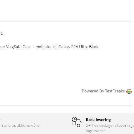
ut!
 MagSafe Case – mobilskal till Galaxy S26 Ultra Black
Powered By TestFreaks
r
Rask levering
r i alle butikkene våre.
2–4 virkedagers leverings
lagervarer