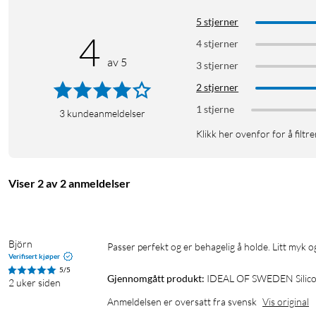
Produkttype: mobildeksel (silikon)
5 stjerner
4
Kompatibilitet: Samsung Galaxy S26 Ultra
4 stjerner
MagSafe-kompatibelt: ja
av 5
3 stjerner
Fallbeskyttelse: opptil 2 m
Materiale: flytende silikon, resirkulert polykarbonat
2 stjerner
Fôr: mikrofiber
1 stjerne
3
kundeanmeldelser
Klikk her ovenfor for å filtre
I pakken
1 × Silicone Case MagSafe
Viser 2 av 2 anmeldelser
Björn
Passer perfekt og er behagelig å holde. Litt myk og
Verifisert kjøper
5/5
Gjennomgått produkt:
IDEAL OF SWEDEN Silicone
2 uker siden
Anmeldelsen er oversatt fra svensk
Vis original