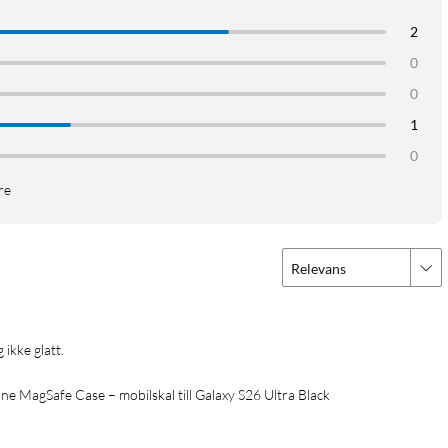
2
0
0
1
0
re
Relevans
 ikke glatt.
 MagSafe Case – mobilskal till Galaxy S26 Ultra Black