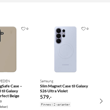
0
0
SWEDEN
Samsung
agSafe Case –
Slim Magnet Case til Galaxy
 til Galaxy
S26 Ultra Violet
rfect Beige
579
,
-
.0
Finnes i 2 varianter
elser)