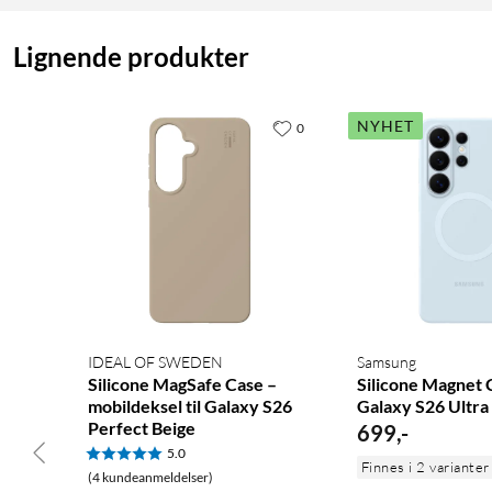
Lignende produkter
NYHET
0
IDEAL OF SWEDEN
Samsung
Silicone MagSafe Case –
Silicone Magnet C
mobildeksel til Galaxy S26
Galaxy S26 Ultra
Perfect Beige
699
,
-
5.0
Finnes i 2 varianter
(4 kundeanmeldelser)