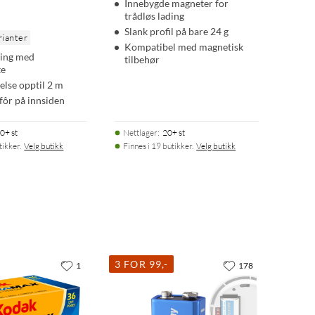
Innebygde magneter for
trådløs lading
Slank profil på bare 24 g
rianter
Kompatibel med magnetisk
ding med
tilbehør
te
else opptil 2 m
fôr på innsiden
0+ st
Nettlager
:
20+ st
tikker.
Velg butikk
Finnes i 19 butikker.
Velg butikk
3 FOR 99,-
1
178