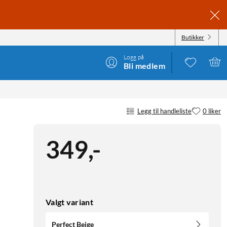
Butikker
Logg på
Bli medlem
Legg til handleliste
0 liker
349
,
-
Valgt variant
Perfect Beige