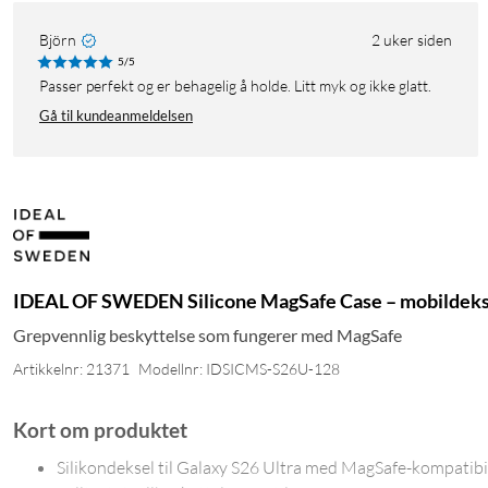
Björn
2 uker siden
5/5
Passer perfekt og er behagelig å holde. Litt myk og ikke glatt.
Gå til kundeanmeldelsen
IDEAL OF SWEDEN Silicone MagSafe Case – mobildeksel 
Grepvennlig beskyttelse som fungerer med MagSafe
Artikkelnr: 21371
Modellnr: IDSICMS-S26U-128
Kort om produktet
Silikondeksel til Galaxy S26 Ultra med MagSafe-kompatibil