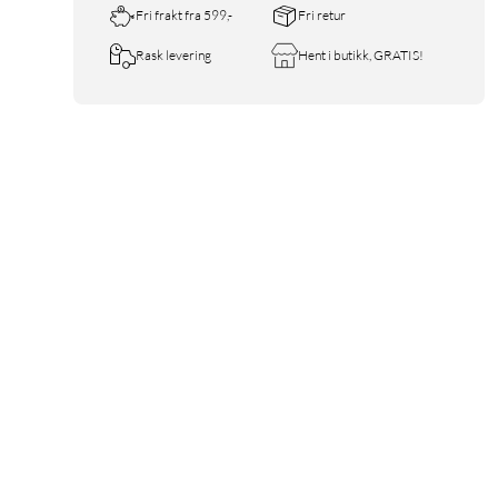
Fri frakt fra 599,-
Fri retur
Rask levering
Hent i butikk, GRATIS!