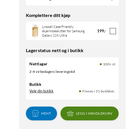
Komplettere ditt kjøp
Linocell Case Friendly
199
,
-
skjermbeskytter for Samsung
Galaxy S26 Ultra
Lagerstatus nett og i butikk
Nettlager
100+ st
2-4 virkedagers leveringstid
Butikk
Velg din butikk
Finnes i 31 butikker.
HENT
LEGG I HANDLEKURV