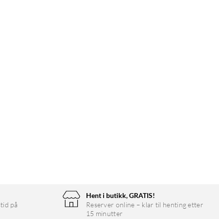
Hent i butikk, GRATIS!
tid på
Reserver online – klar til henting etter
15 minutter