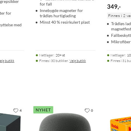
 grepsikker
for fall
349
,
-
Innebygde magneter for
er for
trådløs hurtiglading
Finnes i 2 va
Minst 40 % resirkulert plast
Trådløs la
yttelse med
magnetfes
Fallbeskytt
Mikrofiber
Nettlager
:
20+ st
Nettlager
:
10
elg butikk
Finnes i 30 butikker.
Velg butikk
Finnes i 31 bu
NYHET
4
0