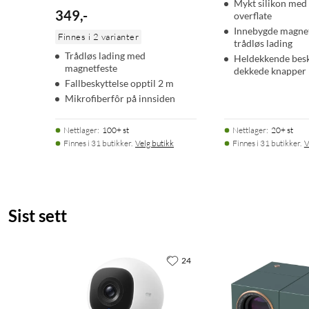
Mykt silikon med
349
,
-
overflate
Innebygde magnet
Finnes i 2 varianter
trådløs lading
Trådløs lading med
Heldekkende besk
magnetfeste
dekkede knapper
Fallbeskyttelse opptil 2 m
Mikrofiberfôr på innsiden
Nettlager
:
100+ st
Nettlager
:
20+ st
Finnes i 31 butikker.
Velg butikk
Finnes i 31 butikker.
V
Sist sett
24