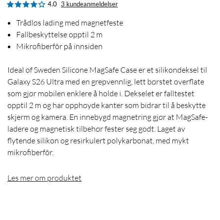
4.0
3 kundeanmeldelser
Trådløs lading med magnetfeste
Fallbeskyttelse opptil 2 m
Mikrofiberfôr på innsiden
Ideal of Sweden Silicone MagSafe Case er et silikondeksel til
Galaxy S26 Ultra med en grepvennlig, lett børstet overflate
som gjør mobilen enklere å holde i. Dekselet er falltestet
opptil 2 m og har opphøyde kanter som bidrar til å beskytte
skjerm og kamera. En innebygd magnetring gjør at MagSafe-
ladere og magnetisk tilbehør fester seg godt. Laget av
flytende silikon og resirkulert polykarbonat, med mykt
mikrofiberfôr.
Les mer om produktet