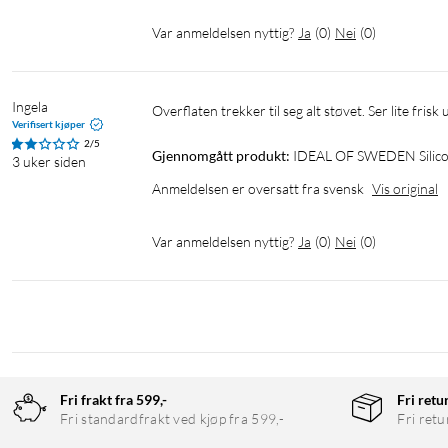
Var anmeldelsen nyttig?
Ja
(
0
)
Nei
(
0
)
Ingela
Overflaten trekker til seg alt støvet. Ser lite frisk 
Verifisert kjøper
2/5
Gjennomgått produkt:
IDEAL OF SWEDEN Silicone
3 uker siden
Anmeldelsen er oversatt fra svensk
Vis original
Var anmeldelsen nyttig?
Ja
(
0
)
Nei
(
0
)
Fri frakt fra 599,-
Fri retu
Fri standardfrakt ved kjøp fra 599,-
Fri retu