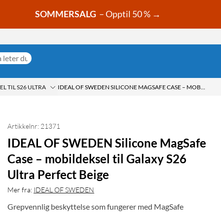
SOMMERSALG
– Opptil 50 % →
L TIL S26 ULTRA
IDEAL OF SWEDEN SILICONE MAGSAFE CASE – MOBILDEKSEL TIL GALAXY S26 ULTRA PERFECT BEIGE
Artikkelnr: 21371
IDEAL OF SWEDEN Silicone MagSafe
Case – mobildeksel til Galaxy S26
Ultra Perfect Beige
Mer fra:
IDEAL OF SWEDEN
Grepvennlig beskyttelse som fungerer med MagSafe