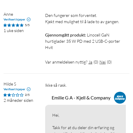
Anne
Den fungerer som forventet. 

Verifisert kjøper
Kjekt med mulighet til å lade to av gangen. 
5/5
1 uke siden
Gjennomgått produkt:
Linocell GaN 
hurtiglader 35 W PD med 2 USB-C-porter 
Hvit
Var anmeldelsen nyttig?
Ja
(
0
)
Nei
(
0
)
Hilde S
Ikke så rask.
Verifisert kjøper
2/5
Emilie G A - Kjell & Company
2 måneder siden
Hei,

Takk for at du deler din erfaring og 