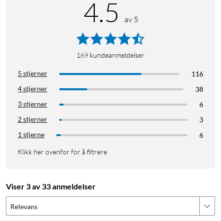
4.5
Ladeporter: 2× USB-C
Total uteffekt: 35 W (én enhet), 30 W (to enheter)
av 5
Hurtiglading: USB PD 3.0, QC 3.0, PPS
Spenning inn: 110–240 V (AC), 50/60 Hz
Mål: 34×31×31 mm
169
kundeanmeldelser
Vekt: 50 g
5 stjerner
116
I pakken
4 stjerner
38
1 × USB-C-hurtiglader
3 stjerner
6
Bruksanvisning
2 stjerner
3
1 stjerne
6
Klikk her ovenfor for å filtrere
Viser 3 av 33 anmeldelser
Relevans