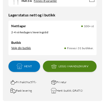
Hvit 2 m
Finnes i 8 varianter
Lagerstatus nett og i butikk
Nettlager
100+ st
2-4 virkedagers leveringstid
Butikk
Velg din butikk
Finnes i 31 butikker.
HENT
LEGG I HANDLEKURV
Fri frakt fra 599,-
Fri retur
Rask levering
Hent i butikk, GRATIS!