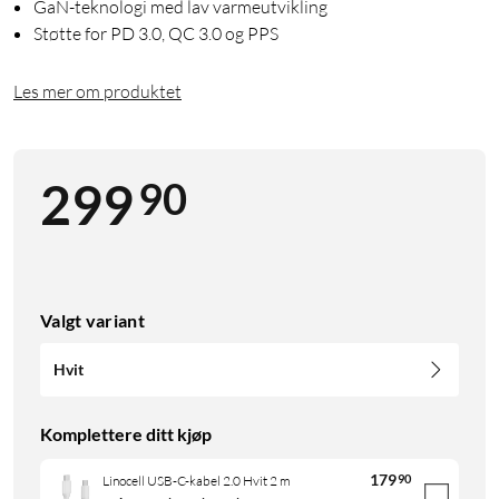
GaN-teknologi med lav varmeutvikling
Støtte for PD 3.0, QC 3.0 og PPS
Les mer om produktet
90
299
Valgt variant
Hvit
Komplettere ditt kjøp
179
90
Linocell USB-C-kabel 2.0 Hvit 2 m