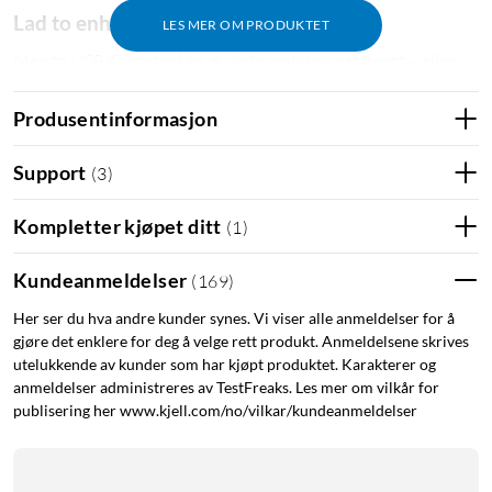
Lad to enheter fra samme uttak
LES MER OM PRODUKTET
Med to USB-C-porter kan du lade mobil og nettbrett – eller
mobil og hodetelefoner – fra samme vegguttak. Praktisk på
nattbordet, ved skrivebordet eller på reisen.
Produsentinformasjon
Effekt som tilpasses automatisk
Support
(
3
)
Lader du én enhet, får du opp til 35 W via USB PD. Kobler du
Kompletter kjøpet ditt
(
1
)
til to enheter, fordeles effekten automatisk til 20 W + 10 W,
slik at begge lades uten at du trenger å stille inn noe.
Kundeanmeldelser
(
169
)
Kompakt takket være GaN-teknologi
Her ser du hva andre kunder synes. Vi viser alle anmeldelser for å
gjøre det enklere for deg å velge rett produkt. Anmeldelsene skrives
GaN-teknologien gjør at laderen måler bare 34×31×31 mm og
utelukkende av kunder som har kjøpt produktet. Karakterer og
veier 50 g – liten nok for lommen eller reisevesken. Den jobber
anmeldelser administreres av TestFreaks. Les mer om vilkår for
dessuten effektivt med lav varmeutvikling.
publisering her www.kjell.com/no/vilkar/kundeanmeldelser
Spesifikasjoner