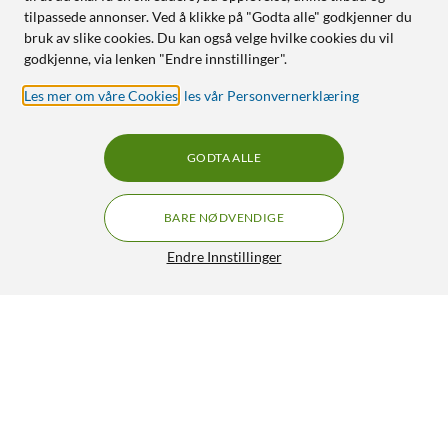
tilpassede annonser. Ved å klikke på "Godta alle" godkjenner du
bruk av slike cookies. Du kan også velge hvilke cookies du vil
godkjenne, via lenken "Endre innstillinger".
Les mer om våre Cookies
,
les vår Personvernerklæring
GODTA ALLE
BARE NØDVENDIGE
Endre Innstillinger
Linocell GaN hurtiglader 35 W PD med 2 USB-C-porter
Hvit
299,90
4.5/5
HENT
LEGG I HANDLEKURV