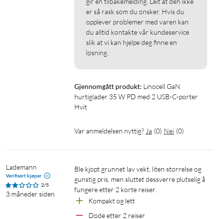
gir en tilbakemelding. Leit at den ikke 
er så rask som du ønsker. Hvis du 
opplever problemer med varen kan 
du alltid kontakte vår kundeservice 
slik at vi kan hjelpe deg finne en 
løsning. 
Gjennomgått produkt:
Linocell GaN 
hurtiglader 35 W PD med 2 USB-C-porter 
Hvit
Var anmeldelsen nyttig?
Ja
(
0
)
Nei
(
0
)
Lademann
Ble kjøpt grunnet lav vekt, liten størrelse og 
Verifisert kjøper
gunstig pris, men sluttet dessverre plutselig å 
2/5
fungere etter 2 korte reiser.
3 måneder siden
Kompakt og lett
Døde etter 2 reiser