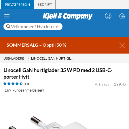
PRIVATPERSON
BEDRIFT
SOMMERSALG – Opptil 50 %
→
USB-LADERE
LINOCELL GAN HURTIGLADER 35 W PD MED 2 USB-C-PORTER HVIT
Linocell GaN hurtiglader 35 W PD med 2 USB-C-
porter Hvit
4.5
Artikkelnr: 29970
(169 kundeanmeldelser)