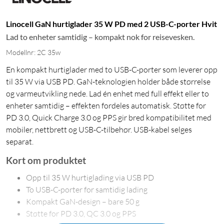
Linocell GaN hurtiglader 35 W PD med 2 USB-C-porter Hvit
Lad to enheter samtidig – kompakt nok for reisevesken.
Modellnr: 2C 35w
En kompakt hurtiglader med to USB-C-porter som leverer opp
til 35 W via USB PD. GaN-teknologien holder både størrelse
og varmeutvikling nede. Lad én enhet med full effekt eller to
enheter samtidig – effekten fordeles automatisk. Støtte for
PD 3.0, Quick Charge 3.0 og PPS gir bred kompatibilitet med
mobiler, nettbrett og USB-C-tilbehør. USB-kabel selges
separat.
Kort om produktet
Opp til 35 W hurtiglading via USB PD
To USB-C-porter for samtidig lading
Kompakt GaN-design – bare 50 g
Støtte for PD 3.0, QC 3.0 og PPS