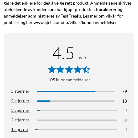
gjøre det enklere for deg å velge rett produkt. Anmeldelsene skrives
utelukkende av kunder som har kjøpt produktet. Karakterer og
anmeldelser administreres av TestFreaks. Les mer om vilkår for
publisering her www.kjell.com/no/vilkar/kundeanmeldelser
4.5
av 5
105
kundeanmeldelser
5 stjerner
79
4 stjerner
18
3 stjerner
4
2 stjerner
0
1 stjerne
4