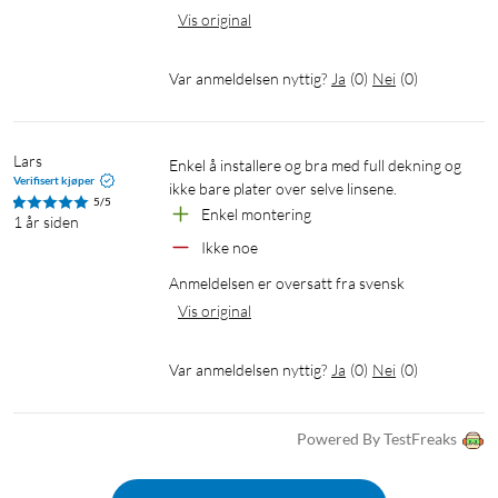
Vis original
Var anmeldelsen nyttig?
Ja
(
0
)
Nei
(
0
)
Lars
Enkel å installere og bra med full dekning og 
Verifisert kjøper
ikke bare plater over selve linsene. 
5/5
Enkel montering
1 år siden
Ikke noe
Anmeldelsen er oversatt fra svensk
Vis original
Var anmeldelsen nyttig?
Ja
(
0
)
Nei
(
0
)
Powered By TestFreaks