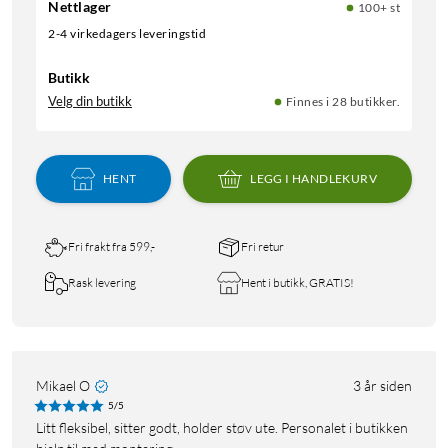
Nettlager
100+ st
2-4 virkedagers leveringstid
Butikk
Velg din butikk
Finnes i 28 butikker.
HENT
LEGG I HANDLEKURV
Fri frakt fra 599,-
Fri retur
Rask levering
Hent i butikk, GRATIS!
Mikael O
3 år siden
5/5
Litt fleksibel, sitter godt, holder støv ute. Personalet i butikken