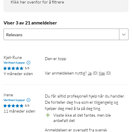
Klikk her ovenfor for å filtrere
Viser 3 av 21 anmeldelser
Relevans
Kjell-Rune
Den er topp
Verifisert kjøper
5/5
Var anmeldelsen nyttig?
Ja
(
0
)
Nei
(
0
)
9 måneder siden
Irene
Du får alltid profesjonell hjelp når du handler. 
Verifisert kjøper
De forteller deg hva som er tilgjengelig og 
5/5
hjelper deg med å ta på deg ting.
11 måneder siden
Visste ikke at det fantes, men ble 
anbefalt det
Anmeldelsen er oversatt fra svensk