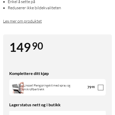
Enkel å sette på
Reduserer ikke bildekvaliteten
Les mer om produktet
90
149
Komplettere ditt kjøp
Linocell Rengjøringskit med spray og
79
90
mikrofibertrekk
Lagerstatus nett og i butikk