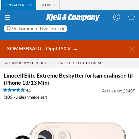
PRIVATPERSON
BEDRIFT
SOMMERSALG – Opptil 50 %
→
SKJERMBESKYTTER TIL IPHONE 13
LINOCELL ELITE EXTREME BESKYTTER FOR KAMERALINSEN TIL IPHONE 13/13 MINI
Linocell Elite Extreme Beskytter for kameralinsen til
iPhone 13/13 Mini
4.5
Artikkelnr: 22405
(105 kundeanmeldelser)