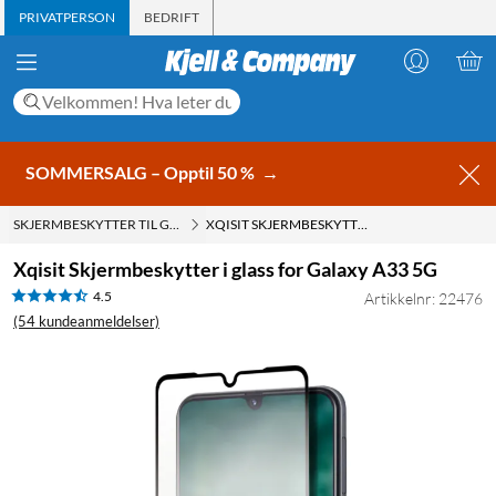
PRIVATPERSON
BEDRIFT
SOMMERSALG – Opptil 50 %
→
SKJERMBESKYTTER TIL GALAXY A33 5G
XQISIT SKJERMBESKYTTER I GLASS FOR GALAXY A33 5G
Xqisit Skjermbeskytter i glass for Galaxy A33 5G
4.5
Artikkelnr: 22476
(54 kundeanmeldelser)