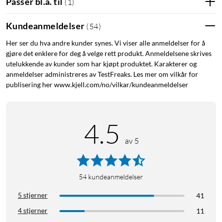
Passer bl.a. til
(
1
)
Kundeanmeldelser
(
54
)
Her ser du hva andre kunder synes. Vi viser alle anmeldelser for å
gjøre det enklere for deg å velge rett produkt. Anmeldelsene skrives
utelukkende av kunder som har kjøpt produktet. Karakterer og
anmeldelser administreres av TestFreaks. Les mer om vilkår for
publisering her www.kjell.com/no/vilkar/kundeanmeldelser
4.5
av 5
54
kundeanmeldelser
5 stjerner
41
4 stjerner
11