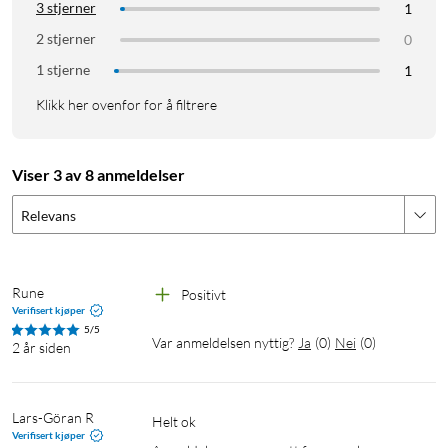
3 stjerner
1
2 stjerner
0
1 stjerne
1
Klikk her ovenfor for å filtrere
Viser 3 av 8 anmeldelser
Relevans
Rune
Positivt 
Verifisert kjøper
5/5
Var anmeldelsen nyttig?
Ja
(
0
)
Nei
(
0
)
2 år siden
Lars-Göran R
Helt ok 
Verifisert kjøper