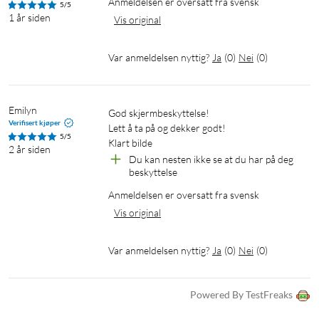
Anmeldelsen er oversatt fra svensk
5/5
1 år siden
Vis original
Var anmeldelsen nyttig?
Ja
(
0
)
Nei
(
0
)
Emilyn
God skjermbeskyttelse!

Verifisert kjøper
Lett å ta på og dekker godt!

5/5
Klart bilde
2 år siden
Du kan nesten ikke se at du har på deg 
beskyttelse
Anmeldelsen er oversatt fra svensk
Vis original
Var anmeldelsen nyttig?
Ja
(
0
)
Nei
(
0
)
Powered By TestFreaks