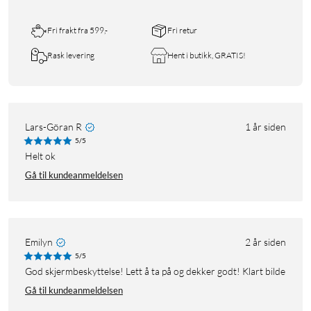
Fri frakt fra 599,-
Fri retur
Rask levering
Hent i butikk, GRATIS!
Lars-Göran R
1 år siden
5/5
Helt ok
Gå til kundeanmeldelsen
Emilyn
2 år siden
5/5
God skjermbeskyttelse! Lett å ta på og dekker godt! Klart bilde
Gå til kundeanmeldelsen