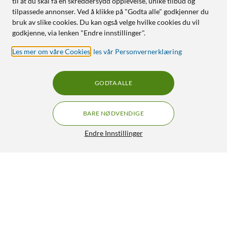
til at du skal få en skreddersydd opplevelse, unike tilbud og
tilpassede annonser. Ved å klikke på "Godta alle" godkjenner du
bruk av slike cookies. Du kan også velge hvilke cookies du vil
godkjenne, via lenken "Endre innstillinger".
Les mer om våre Cookies
,
les vår Personvernerklæring
GODTA ALLE
BARE NØDVENDIGE
Endre Innstillinger
Linocell Elite Extreme Curved Skjermbeskytter for Galaxy
A5 2017 Transparent
199,90
4.5/5
HENT
LEGG I HANDLEKURV