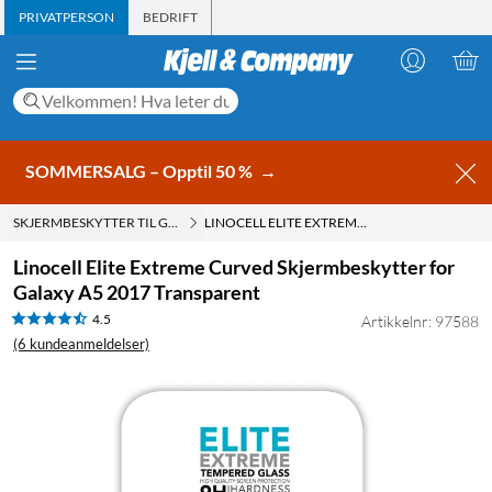
PRIVATPERSON
BEDRIFT
SOMMERSALG – Opptil 50 %
→
SKJERMBESKYTTER TIL GALAXY A5
LINOCELL ELITE EXTREME CURVED SKJERMBESKYTTER FOR GALAXY A5 2017 TRANSPARENT
Linocell Elite Extreme Curved Skjermbeskytter for
Galaxy A5 2017 Transparent
4.5
Artikkelnr: 97588
(6 kundeanmeldelser)