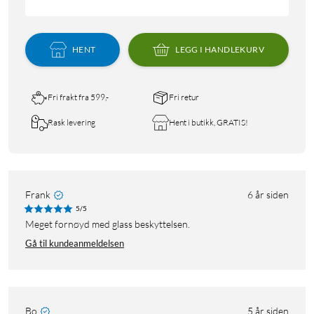
HENT
LEGG I HANDLEKURV
Fri frakt fra 599,-
Fri retur
Rask levering
Hent i butikk, GRATIS!
Frank
6 år siden
5/5
Meget fornøyd med glass beskyttelsen.
Gå til kundeanmeldelsen
Bo
5 år siden