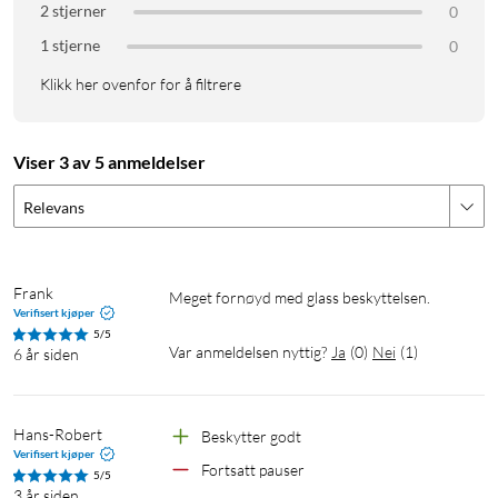
2 stjerner
0
1 stjerne
0
Klikk her ovenfor for å filtrere
Viser 3 av 5 anmeldelser
Relevans
Frank
Meget fornøyd med glass beskyttelsen.
Verifisert kjøper
5/5
Var anmeldelsen nyttig?
Ja
(
0
)
Nei
(
1
)
6 år siden
Hans-Robert
Beskytter godt
Verifisert kjøper
Fortsatt pauser
5/5
3 år siden