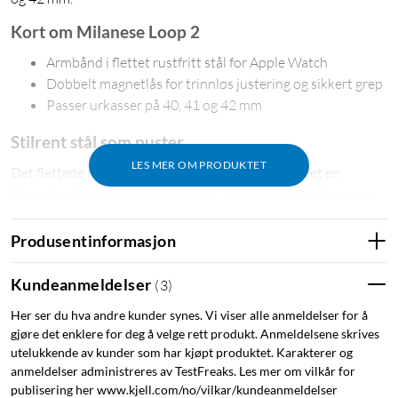
Kort om Milanese Loop 2
Armbånd i flettet rustfritt stål for Apple Watch
Dobbelt magnetlås for trinnløs justering og sikkert grep
Passer urkasser på 40, 41 og 42 mm
Stilrent stål som puster
LES MER OM PRODUKTET
Det flettede mønsteret i rustfritt stål gir armbåndet en
klassisk milanese-look som passer like godt til hverdags som
til finere anledninger. Stålet er rustbestandig og beholder sin
form og farge selv ved daglig bruk.
Produsentinformasjon
Magnetlås med sikkert grep
Kundeanmeldelser
(
3
)
To flate magneter holder armbåndet på plass uten å skape
Her ser du hva andre kunder synes. Vi viser alle anmeldelser for å
klumpete detaljer. Låsen kan justeres trinnløst, slik at du
gjøre det enklere for deg å velge rett produkt. Anmeldelsene skrives
finner riktig passform med en gang.
utelukkende av kunder som har kjøpt produktet. Karakterer og
anmeldelser administreres av TestFreaks. Les mer om vilkår for
publisering her www.kjell.com/no/vilkar/kundeanmeldelser