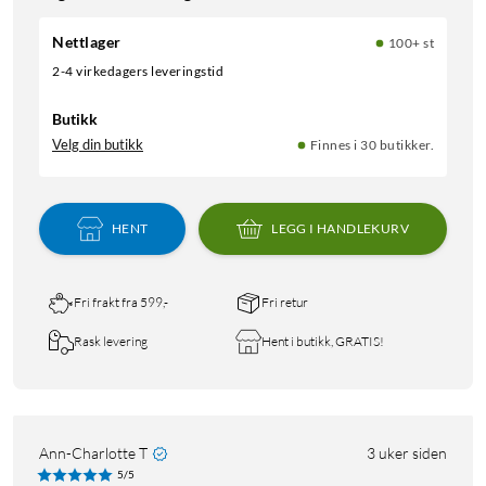
Nettlager
100+ st
2-4 virkedagers leveringstid
Butikk
Velg din butikk
Finnes i 30 butikker.
HENT
LEGG I HANDLEKURV
Fri frakt fra 599,-
Fri retur
Rask levering
Hent i butikk, GRATIS!
Ann-Charlotte T
3 uker siden
5/5