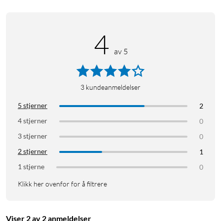
Spesifikasjoner
Materiale: Rustfritt stål
Låstype: Dobbel magnetlåsing
4
Håndleddsomkrets: 14–19,8 cm
av 5
Passer: Apple Watch 40, 41, 42 mm
Vekt: 37 g
Mål: 20,5 × 0,3 cm
3
kundeanmeldelser
I pakken
5 stjerner
2
1 × Milanese Loop 2-armbånd
4 stjerner
0
3 stjerner
0
2 stjerner
1
1 stjerne
0
Klikk her ovenfor for å filtrere
Viser 2 av 2 anmeldelser