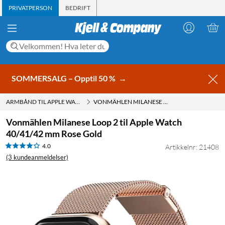
PRIVATPERSON
BEDRIFT
SOMMERSALG – Opptil 50 %
→
ARMBÅND TIL APPLE WATCH
VONMÄHLEN MILANESE LOOP 2 TIL APPLE WATCH 40/41/42 MM ROSE GOLD
Vonmählen Milanese Loop 2 til Apple Watch
40/41/42 mm Rose Gold
4.0
Artikkelnr: 21408
(3 kundeanmeldelser)