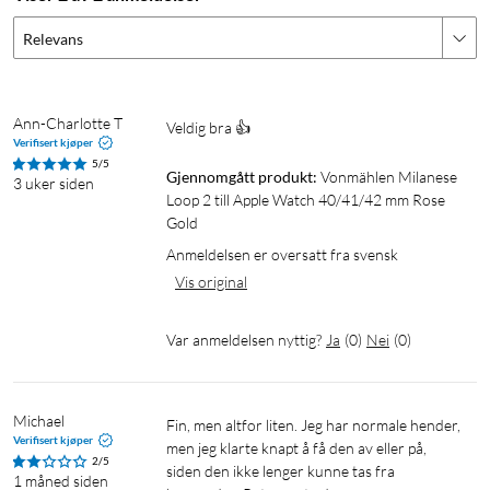
Relevans
Ann-Charlotte T
Veldig bra 👍
Verifisert kjøper
5/5
Gjennomgått produkt:
Vonmählen Milanese 
3 uker siden
Loop 2 till Apple Watch 40/41/42 mm Rose 
Gold
Anmeldelsen er oversatt fra svensk
Vis original
Var anmeldelsen nyttig?
Ja
(
0
)
Nei
(
0
)
Michael
Fin, men altfor liten. Jeg har normale hender, 
Verifisert kjøper
men jeg klarte knapt å få den av eller på, 
2/5
siden den ikke lenger kunne tas fra 
1 måned siden