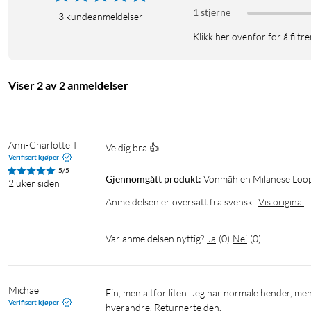
I pakken
1 stjerne
3
kundeanmeldelser
1 × Milanese Loop 2-armbånd
Klikk her ovenfor for å filtre
Viser 2 av 2 anmeldelser
Ann-Charlotte T
Veldig bra 👍
Verifisert kjøper
5/5
Gjennomgått produkt:
Vonmählen Milanese Loop
2 uker siden
Anmeldelsen er oversatt fra svensk
Vis original
Var anmeldelsen nyttig?
Ja
(
0
)
Nei
(
0
)
Michael
Fin, men altfor liten. Jeg har normale hender, men jeg klarte knapt å få den av eller på, siden den ikke lenger kunne tas fra 
Verifisert kjøper
hverandre. Returnerte den.