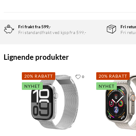
Fri frakt fra 599,-
Fri retu
Fri standardfrakt ved kjøp fra 599,-
Fri retu
Lignende produkter
20% RABATT
20% RABATT
0
NYHET
NYHET