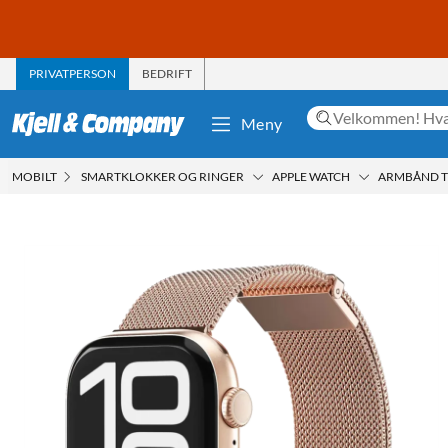
PRIVATPERSON
BEDRIFT
Meny
MOBILT
SMARTKLOKKER OG RINGER
APPLE WATCH
ARMBÅND TI