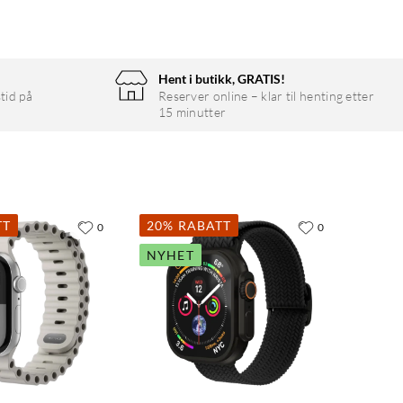
Hent i butikk, GRATIS!
tid på
Reserver online – klar til henting etter
15 minutter
TT
20% RABATT
0
0
NYHET