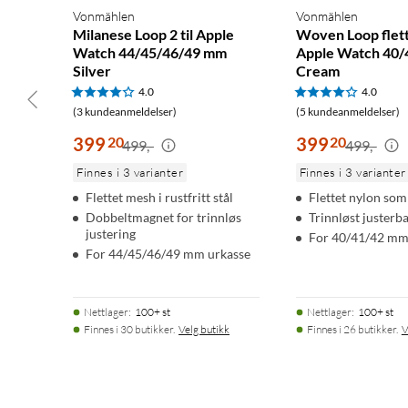
Vonmählen
Vonmählen
Milanese Loop 2 til Apple
Woven Loop flett
Watch 44/45/46/49 mm
Apple Watch 40
Silver
Cream
4.0
4.0
(3 kundeanmeldelser)
(5 kundeanmeldelser)
399
20
399
20
499,-
499,-
Finnes i 3 varianter
Finnes i 3 varianter
Flettet mesh i rustfritt stål
Flettet nylon som
Dobbeltmagnet for trinnløs
Trinnløst justerb
justering
For 40/41/42 mm
For 44/45/46/49 mm urkasse
Nettlager
:
100+ st
Nettlager
:
100+ st
Finnes i 30 butikker.
Velg butikk
Finnes i 26 butikker.
V