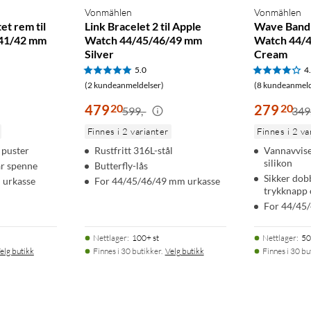
Vonmählen
Vonmählen
et rem til
Link Bracelet 2 til Apple
Wave Band 2
/41/42 mm
Watch 44/45/46/49 mm
Watch 44/
Silver
Cream
5.0
4
(2 kundeanmeldelser)
(8 kundeanmeld
479
20
279
20
599,-
349
Finnes i 2 varianter
Finnes i 2 va
 puster
Rustfritt 316L-stål
Vannavvise
silikon
ar spenne
Butterfly-lås
Sikker dob
 urkasse
For 44/45/46/49 mm urkasse
trykknapp 
For 44/45
Nettlager
:
100+ st
Nettlager
:
50
elg butikk
Finnes i 30 butikker.
Velg butikk
Finnes i 30 bu