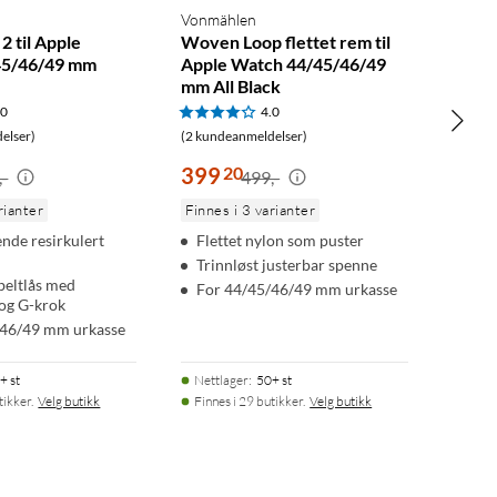
Vonmählen
 til Apple
Woven Loop flettet rem til
45/46/49 mm
Apple Watch 44/45/46/49
mm All Black
.0
4.0
elser)
(2 kundeanmeldelser)
399
20
,-
499,-
rianter
Finnes i 3 varianter
nde resirkulert
Flettet nylon som puster
Trinnløst justerbar spenne
beltlås med
For 44/45/46/49 mm urkasse
og G-krok
/46/49 mm urkasse
+ st
Nettlager
:
50+ st
tikker.
Velg butikk
Finnes i 29 butikker.
Velg butikk