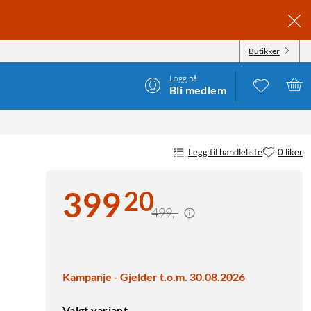
Butikker
Logg på
Bli medlem
Legg til handleliste
0 liker
20
399
499,-
Kampanje - Gjelder t.o.m. 30.08.2026
Valgt variant