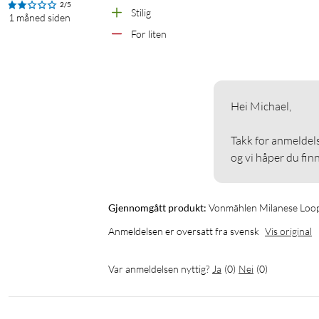
2/5
Stilig
1 måned siden
For liten
Hei Michael,

Takk for anmeldelse
og vi håper du fin
Gjennomgått produkt:
Vonmählen Milanese Loop 
Anmeldelsen er oversatt fra svensk
Vis original
Var anmeldelsen nyttig?
Ja
(
0
)
Nei
(
0
)