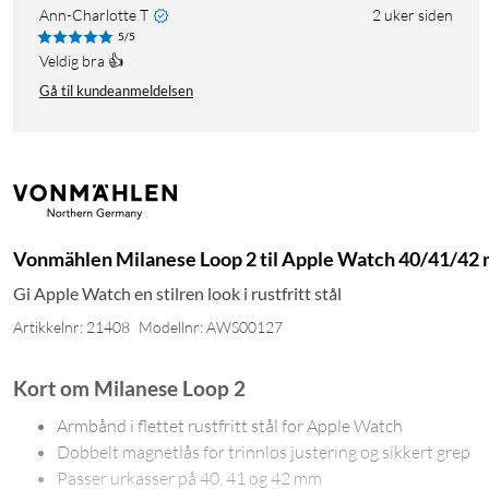
Ann-Charlotte T
2 uker siden
5/5
Veldig bra 👍
Gå til kundeanmeldelsen
Vonmählen Milanese Loop 2 til Apple Watch 40/41/42
Gi Apple Watch en stilren look i rustfritt stål
Artikkelnr: 21408
Modellnr: AWS00127
Kort om Milanese Loop 2
Armbånd i flettet rustfritt stål for Apple Watch
Dobbelt magnetlås for trinnløs justering og sikkert grep
Passer urkasser på 40, 41 og 42 mm