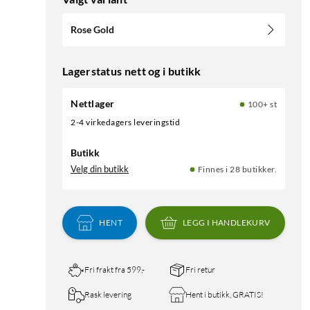
Rose Gold
Lagerstatus nett og i butikk
Nettlager
100+ st
2-4 virkedagers leveringstid
Butikk
Velg din butikk
Finnes i 28 butikker.
HENT
LEGG I HANDLEKURV
Fri frakt fra 599,-
Fri retur
Rask levering
Hent i butikk, GRATIS!