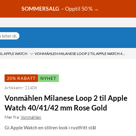
SOMMERSALG
– Opptil 50 % →
L APPLE WATCH
VONMÄHLEN MILANESE LOOP 2 TIL APPLE WATCH 40/41/42 MM ROSE GOLD
20% RABATT
NYHET
Artikkelnr: 21408
Vonmählen Milanese Loop 2 til Apple
Watch 40/41/42 mm Rose Gold
Mer fra:
Vonmählen
Gi Apple Watch en stilren look i rustfritt stål