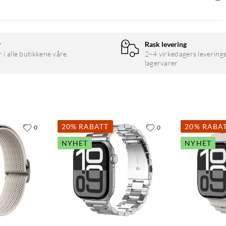
r
Rask levering
r i alle butikkene våre.
2–4 virkedagers leverings
lagervarer
20% RABATT
20% RABA
0
0
NYHET
NYHET