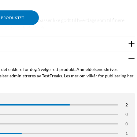
M PRODUKTET
milanese-look som passer like godt til hverdags som til finere
e selv ved daglig bruk.
 detaljer. Låsen kan justeres trinnløst, slik at du finner riktig
e det enklere for deg å velge rett produkt. Anmeldelsene skrives
ser administreres av TestFreaks. Les mer om vilkår for publisering her
2
0
0
1