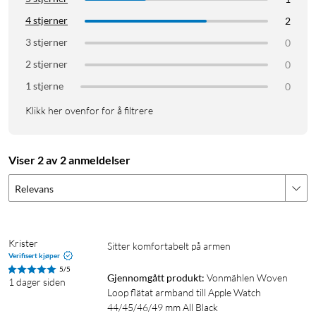
Låstype: Trinnløst justerbar spenne
4 stjerner
2
Passer til: Apple Watch 44, 45, 46 og 49 mm
Håndleddsomkrets: 12,5–23,6 cm
3 stjerner
0
Svette- og vannbestandig: Ja
2 stjerner
0
1 stjerne
0
I pakken
Klikk her ovenfor for å filtrere
1 × Vonmählen Woven Loop-rem
Viser 2 av 2 anmeldelser
Relevans
Krister
Sitter komfortabelt på armen
Verifisert kjøper
5/5
Gjennomgått produkt:
Vonmählen Woven 
1 dager siden
Loop flätat armband till Apple Watch 
44/45/46/49 mm All Black