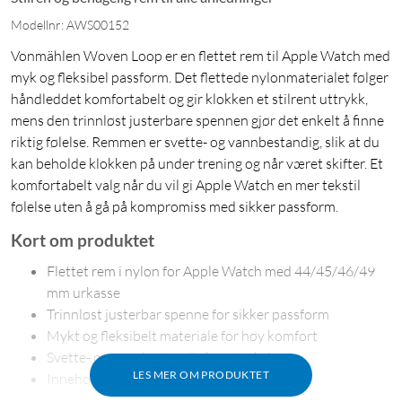
Modellnr: AWS00152
Vonmählen Woven Loop er en flettet rem til Apple Watch med
myk og fleksibel passform. Det flettede nylonmaterialet følger
håndleddet komfortabelt og gir klokken et stilrent uttrykk,
mens den trinnløst justerbare spennen gjør det enkelt å finne
riktig følelse. Remmen er svette- og vannbestandig, slik at du
kan beholde klokken på under trening og når været skifter. Et
komfortabelt valg når du vil gi Apple Watch en mer tekstil
følelse uten å gå på kompromiss med sikker passform.
Kort om produktet
Flettet rem i nylon for Apple Watch med 44/45/46/49
mm urkasse
Trinnløst justerbar spenne for sikker passform
Mykt og fleksibelt materiale for høy komfort
Svette- og vannbestandig konstruksjon
LES MER OM PRODUKTET
Inneholder 32 % resirkulert materiale