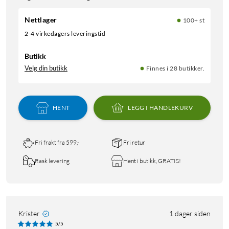
Nettlager
100+ st
2-4 virkedagers leveringstid
Butikk
Velg din butikk
Finnes i 28 butikker.
HENT
LEGG I HANDLEKURV
Fri frakt fra 599,-
Fri retur
Rask levering
Hent i butikk, GRATIS!
Krister
1 dager siden
5/5