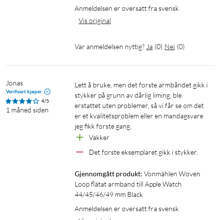
Anmeldelsen er oversatt fra svensk
Vis original
Var anmeldelsen nyttig?
Ja
(
0
)
Nei
(
0
)
Jonas
Lett å bruke, men det første armbåndet gikk i 
Verifisert kjøper
stykker på grunn av dårlig liming, ble 
4/5
erstattet uten problemer, så vi får se om det 
1 måned siden
er et kvalitetsproblem eller en mandagsvare 
jeg fikk første gang.
Vakker
Det første eksemplaret gikk i stykker.
Gjennomgått produkt:
Vonmählen Woven 
Loop flätat armband till Apple Watch 
44/45/46/49 mm Black
Anmeldelsen er oversatt fra svensk