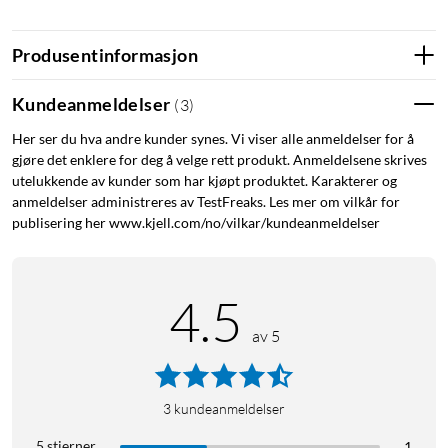
Myk rem med flettet struktur
Det flettede nylonmaterialet gir remmen en myk og fleksibel
Produsentinformasjon
følelse rundt håndleddet. Strukturen skaper et stilrent uttrykk
og gjør Vonmählen Woven Loop komfortabel å bruke i mange
Kundeanmeldelser
(
3
)
timer med Apple Watch.
Her ser du hva andre kunder synes. Vi viser alle anmeldelser for å
gjøre det enklere for deg å velge rett produkt. Anmeldelsene skrives
Finn riktig passform med en gang
utelukkende av kunder som har kjøpt produktet. Karakterer og
anmeldelser administreres av TestFreaks. Les mer om vilkår for
Den trinnløst justerbare spennen gjør det enkelt å tilpasse
publisering her www.kjell.com/no/vilkar/kundeanmeldelser
remmen etter håndleddet. Passformen kan finjusteres uten
faste hull, slik at klokken sitter sikkert og komfortabelt både
ved aktivitet og lengre bruk.
4.5
Spesifikasjoner
av 5
Produkttype: Rem til Apple Watch
Modell: Vonmählen Woven Loop
Materiale: Flettet nylon
3
kundeanmeldelser
Resirkulert materiale: 32 %
5 stjerner
1