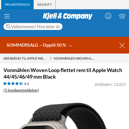
PRIVATPERSON
BEDRIFT
SOMMERSALG – Opptil 50 %
→
ARMBÅND TIL APPLE WATCH
VONMÄHLEN WOVEN LOOP FLETTET REM TIL APPLE WATCH 44/45/46/49 MM BLACK
Vonmählen Woven Loop flettet rem til Apple Watch
44/45/46/49 mm Black
4.5
Artikkelnr: 21419
(3 kundeanmeldelser)