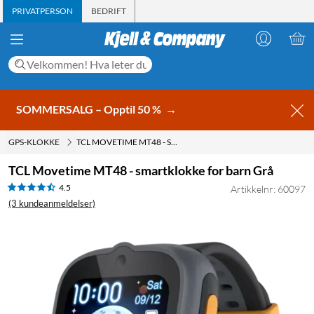
PRIVATPERSON
BEDRIFT
SOMMERSALG – Opptil 50 %
→
GPS-KLOKKE
TCL MOVETIME MT48 - SMARTKLOKKE FOR BARN GRÅ
TCL Movetime MT48 - smartklokke for barn Grå
4.5
Artikkelnr: 60097
(3 kundeanmeldelser)