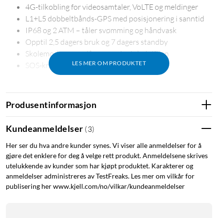
4G-tilkobling for videosamtaler, VoLTE og meldinger
L1+L5 dobbeltbånds-GPS med posisjonering i sanntid
IP68 og 2 ATM – tåler svømming og håndvask
Opptil 2,5 dagers bruk og 7 dagers standby
Skolemodus som slår av varsler i skoletiden
LES MER OM PRODUKTET
SOS-knapp for nødssituasjoner
Produsentinformasjon
Posisjonering i sanntid
Med L1+L5 dobbeltbånds-GPS får du en nøyaktig oversikt
Kundeanmeldelser
(
3
)
over hvor barnet befinner seg, selv i områder med høye
Her ser du hva andre kunder synes. Vi viser alle anmeldelser for å
bygninger eller tett vegetasjon. Posisjonen oppdateres hvert
gjøre det enklere for deg å velge rett produkt. Anmeldelsene skrives
sekund, og gjennom TCL Connect-appen kan du sette opp
utelukkende av kunder som har kjøpt produktet. Karakterer og
sikkerhetssoner og få varsel hvis barnet forlater det angitte
anmeldelser administreres av TestFreaks. Les mer om vilkår for
området.
publisering her www.kjell.com/no/vilkar/kundeanmeldelser
Videosamtaler og meldinger