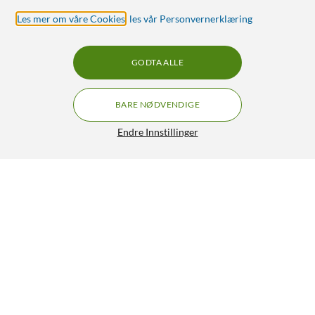
Les mer om våre Cookies
,
les vår Personvernerklæring
GODTA ALLE
BARE NØDVENDIGE
Endre Innstillinger
TCL Movetime MT48 - smartklokke for barn Grå
2 099,-
4.5/5
HENT
OVERVÅK