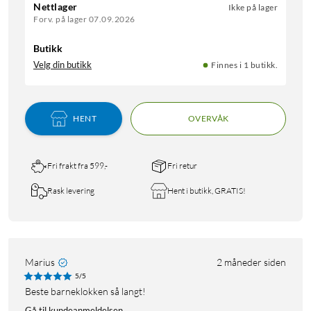
Nettlager
Ikke på lager
Forv. på lager 07.09.2026
Butikk
Velg din butikk
Finnes i 1 butikk.
HENT
OVERVÅK
Fri frakt fra 599,-
Fri retur
Rask levering
Hent i butikk, GRATIS!
Marius
2 måneder siden
5/5
Beste barneklokken så langt!
Gå til kundeanmeldelsen