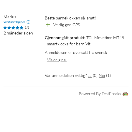
Tilkobling: 4G LTE, wifi, Bluetooth, GPS
GPS: L1+L5 dobbeltbånd
Vanntetthet: IP68 + 2 ATM
Marius
Beste barneklokken så langt!
Verifisert kjøper
Batteri: 900 mAh
Veldig god GPS
5/5
Batteritid: Opptil 2,5 dager (7 dager standby)
2 måneder siden
Gjennomgått produkt:
TCL Movetime MT48 
SIM: Nano-SIM eller eSIM
- smartklocka för barn Vit
Kamera: Ja (for videosamtaler)
App: TCL Connect
Anmeldelsen er oversatt fra svensk
Vis original
I pakken
Var anmeldelsen nyttig?
Ja
(
0
)
Nei
(
1
)
1 × TCL Movetime MT48 klokke
1 × Ladekabel
2 × Beskyttelsesdeksler
Powered By TestFreaks
1 × Hurtigstartsguide