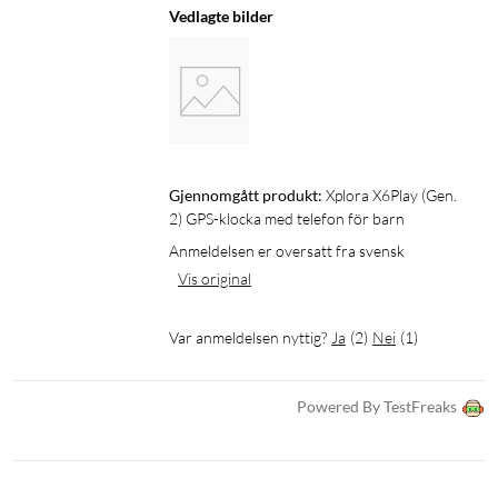
Vedlagte bilder
medføre ekstra kostnader.
Les mer og aktiver ditt Xplora-abonnement her.
Et barns bruk av Xplora krever tillatelse fra barnets foreldre
eller foresatte. Ved å bestille og gi klokken til et barn bekrefter
du at du har en slik tillatelse.
Gjennomgått produkt:
Xplora X6Play (Gen. 
Spesifikasjoner
2) GPS-klocka med telefon för barn
Modell: X6Play eSIM (Gen. 2)
Anmeldelsen er oversatt fra svensk
Operativsystem: Android
Vis original
Skjerm: 1,52” TFT (360 × 400 px)
Batteri: 900 mAh
Var anmeldelsen nyttig?
Ja
(
2
)
Nei
(
1
)
Kamera: 5 MP
Lading: Magnetisk ladedokkingstasjon med USB-A-kontakt (5
V / 0,45 A, USB-lader selges separat)
Powered By TestFreaks
SIM-kort: eSIM (innebygd)
Nettverk: 4G / 3G / 2G (LTE)
Posisjonsteknologi: GPS + wifi + LBS