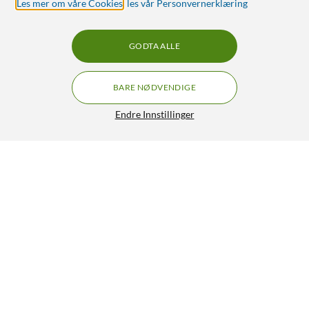
Les mer om våre Cookies
,
les vår Personvernerklæring
GODTA ALLE
BARE NØDVENDIGE
Endre Innstillinger
Xplora X6Play (Gen. 2) GPS-klokke med telefon
GRATIS FRAKT
for barn Svart
1 590,-
2 499,-
3.5/5
HENT
LEGG I HANDLEKURV