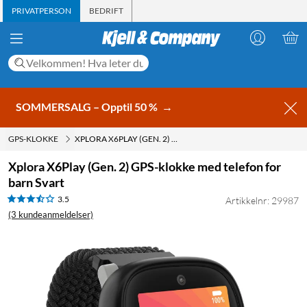
PRIVATPERSON
BEDRIFT
SOMMERSALG – Opptil 50 %
→
GPS-KLOKKE
XPLORA X6PLAY (GEN. 2) GPS-KLOKKE MED TELEFON FOR BARN SVART
Xplora X6Play (Gen. 2) GPS-klokke med telefon for
barn Svart
3.5
Artikkelnr: 29987
(3 kundeanmeldelser)