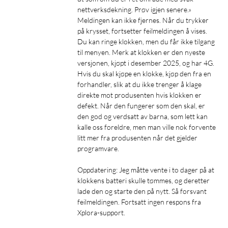
Abonnement for eSIM
nettverksdekning. Prøv igjen senere.»

Meldingen kan ikke fjernes. Når du trykker 
For at Xplora X6Play med eSIM skal fungere fullt ut, kreves et
på krysset, fortsetter feilmeldingen å vises. 
aktivt eSIM-abonnement. Det gjør at klokken kan ringe, motta
Du kan ringe klokken, men du får ikke tilgang 
og sende meldinger samt vise barnets posisjon i sanntid via
til menyen. Merk at klokken er den nyeste 
GPS. Med Xplora Connect-abonnementet aktiveres eSIM
versjonen, kjøpt i desember 2025, og har 4G. 
enkelt via appen, og i tillegg får du tilgang til
Hvis du skal kjøpe en klokke, kjøp den fra en 
aktivitetsplattformen Goplay, med premiumfunksjoner og
forhandler, slik at du ikke trenger å klage 
direkte mot produsenten hvis klokken er 
digitale belønninger.
defekt. Når den fungerer som den skal, er 
den god og verdsatt av barna, som lett kan 
Viktig informasjon – les før kjøp!
kalle oss foreldre, men man ville nok forvente 
litt mer fra produsenten når det gjelder 
Xplora X6Play (Gen. 2) bruker et innebygd eSIM som
programvare.

aktiveres digitalt via Xploras nettside. Ved aktivering velger du
Xplora Connect – et abonnement spesielt utviklet for Xplora-
Oppdatering: Jeg måtte vente i to dager på at 
klokker. Abonnementet er uten bindingstid og inkluderer frie
klokkens batteri skulle tømmes, og deretter 
samtaler og data innen EU/EØS med 2G/3G/4G-dekning.
lade den og starte den på nytt. Så forsvant 
feilmeldingen. Fortsatt ingen respons fra 
Vær oppmerksom på at samtaler til utenlandske numre,
Xplora-support.
spesialnumre og databruk på båt, fly eller utenfør EU/EØS kan