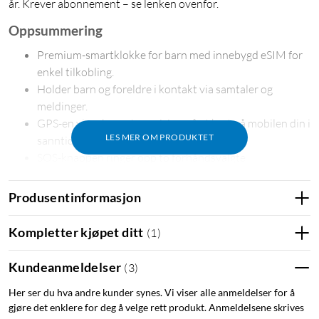
år. Krever abonnement – se lenken ovenfor.
Oppsummering
Premium-smartklokke for barn med innebygd eSIM for
enkel tilkobling.
Holder barn og foreldre i kontakt via samtaler og
meldinger.
GPS-en viser barnets posisjon på et kart på mobilen din i
LES MER OM PRODUKTET
sanntid.
SOS-knappen ringer opp to forhåndsvalgte
hovedkontakter ved behov.
Skolemodus slår av samtaler og meldinger i skoletiden.
Produsentinformasjon
5 MP-kamera, skritteller og fargerik og responsiv
berøringsskjerm.
Kompletter kjøpet ditt
(
1
)
Kan tilpasses med utskiftbare rammer og hemper i ulike
farger.
Kundeanmeldelser
(
3
)
Vannbestandig i henhold til IP68 (bør ikke brukes ved
Her ser du hva andre kunder synes. Vi viser alle anmeldelser for å
bading eller svømming).
gjøre det enklere for deg å velge rett produkt. Anmeldelsene skrives