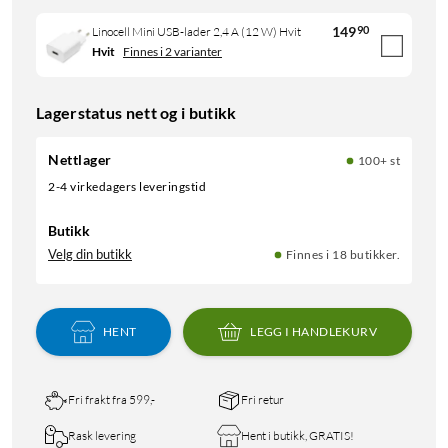
149
90
Linocell Mini USB-lader 2,4 A (12 W) Hvit
Hvit
Finnes i 2 varianter
Lagerstatus nett og i butikk
Nettlager
100+ st
2-4 virkedagers leveringstid
Butikk
Velg din butikk
Finnes i 18 butikker.
HENT
LEGG I HANDLEKURV
Fri frakt fra 599,-
Fri retur
Rask levering
Hent i butikk, GRATIS!