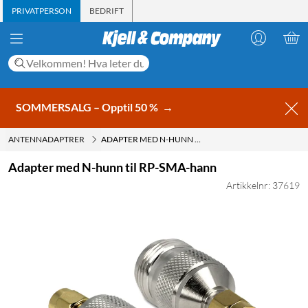
PRIVATPERSON
BEDRIFT
SOMMERSALG – Opptil 50 %
→
ANTENNADAPTRER
ADAPTER MED N-HUNN TIL RP-SMA-HANN
Adapter med N-hunn til RP-SMA-hann
Artikkelnr: 37619