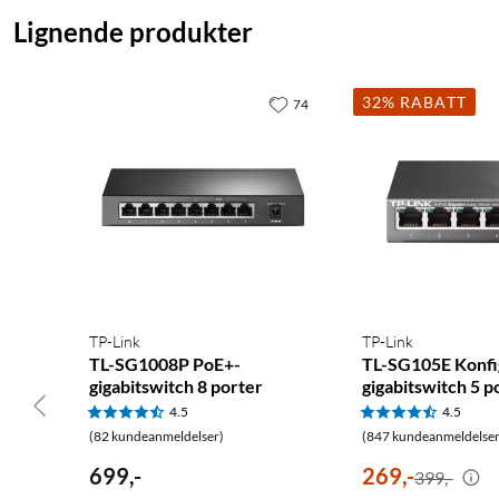
Lignende produkter
32% RABATT
74
TP-Link
TP-Link
TL-SG1008P PoE+-
TL-SG105E Konfi
gigabitswitch 8 porter
gigabitswitch 5 p
4.5
4.5
(82 kundeanmeldelser)
(847 kundeanmeldelser
699
,
-
269
,
-
399,-