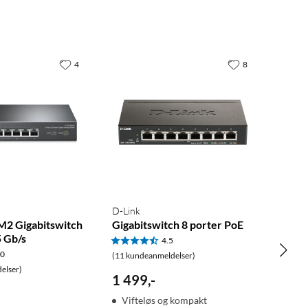
4
8
D-Link
2 Gigabitswitch
Gigabitswitch 8 porter PoE
5 Gb/s
4.5
.0
(11 kundeanmeldelser)
elser)
1 499
,
-
Vifteløs og kompakt