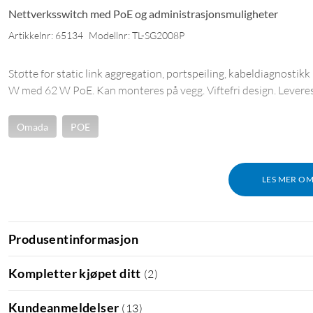
Nettverksswitch med PoE og administrasjonsmuligheter
Artikkelnr: 65134
Modellnr: TL-SG2008P
Støtte for static link aggregation, portspeiling, kabeldiagnosti
W med 62 W PoE. Kan monteres på vegg. Viftefri design. Lever
Omada
POE
LES MER O
Produsentinformasjon
Kompletter kjøpet ditt
(
2
)
Kundeanmeldelser
(
13
)