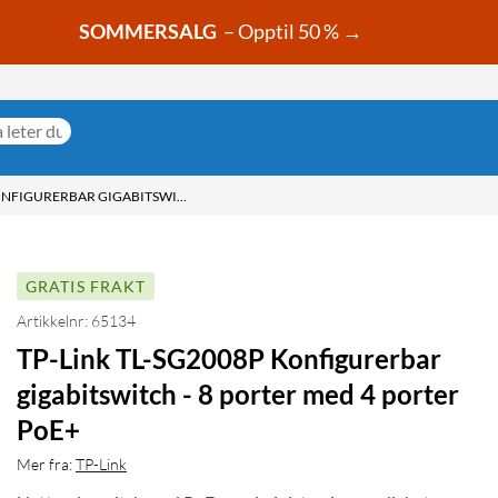
SOMMERSALG
– Opptil 50 % →
TP-LINK TL-SG2008P KONFIGURERBAR GIGABITSWITCH - 8 PORTER MED 4 PORTER POE+
GRATIS FRAKT
Artikkelnr: 65134
TP-Link TL-SG2008P Konfigurerbar
gigabitswitch - 8 porter med 4 porter
PoE+
Mer fra:
TP-Link