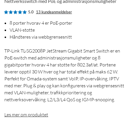
Nettverksswitch med PoE og administrasjonsmuligheter
5.0
13 kundeanmeldelser
8 porter hvorav 4 er PoE-porter
VLAN-støtte
Håndteres via webbgrensesnitt
TP-Link TL-SG2008P JetStream Gigabit Smart Switch er en
PoE-switch med administrasjonsmuligheter og 8
gigabitporter hvorav 4 har støtte for 802.3af/at. Portene
leverer opptil 30 W hver og har total effekt på maks 62 W.
Perfekt for Omada-system samt VoIP, IP-overvåking, IPTV
med mer. Plug & play og kan konfigureres via webgrensesnitt
med VLAN-muligheter, trafikkprioritering og
nettverksovervåking. L2/L3/L4 QoS og IGMP-snooping.
Les mer om produktet