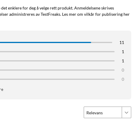
e det enklere for deg å velge rett produkt. Anmeldelsene skrives
ser administreres av TestFreaks. Les mer om vilkår for publisering her
11
1
1
0
0
re
Relevans