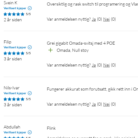
Svein K
Oversiktlig og rask switch til programering og Vla
Verifisert kjøper
5/5
Var anmeldelsen nyttig?
Ja
(
0
)
Nei
(
0
)
2 år siden
Filip
Grei gigabit Omada-svitsj med 4 POE
Verifisert kjøper
Omada, Null støy
5/5
3 år siden
Var anmeldelsen nyttig?
Ja
(
0
)
Nei
(
0
)
Nils-Ivar
Fungerer akkurat som forutsatt, gikk rett inn i O
Verifisert kjøper
5/5
Var anmeldelsen nyttig?
Ja
(
0
)
Nei
(
0
)
3 år siden
Abdullah
Flink
Verifisert kjøper