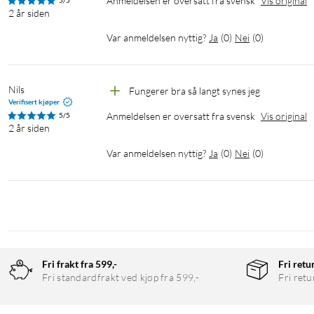
Anmeldelsen er oversatt fra svensk
Vis original
5/5
2 år siden
Var anmeldelsen nyttig?
Ja
(
0
)
Nei
(
0
)
Nils
Fungerer bra så langt synes jeg
Verifisert kjøper
Anmeldelsen er oversatt fra svensk
Vis original
5/5
2 år siden
Var anmeldelsen nyttig?
Ja
(
0
)
Nei
(
0
)
Fri frakt fra 599,-
Fri retu
Fri standardfrakt ved kjøp fra 599,-
Fri retu