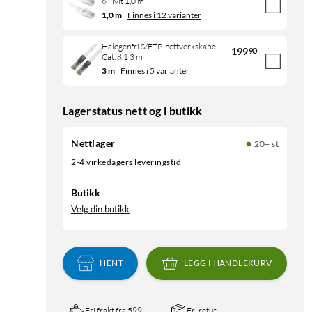
6 Hvit 1,0 m
1,0 m
Finnes i 12 varianter
Halogenfri S/FTP-nettverkskabel
199
90
Cat. 8.1 3 m
3 m
Finnes i 5 varianter
Lagerstatus nett og i butikk
Nettlager
20+ st
2-4 virkedagers leveringstid
Butikk
Velg din butikk
HENT
LEGG I HANDLEKURV
Fri frakt fra 599,-
Fri retur