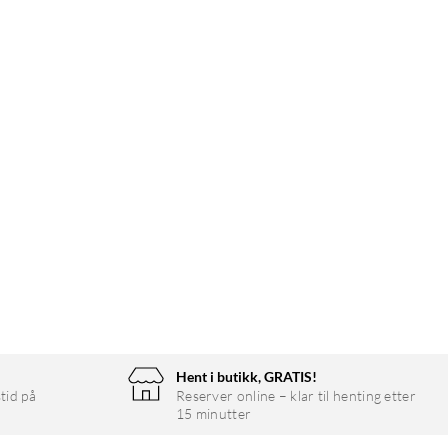
Hent i butikk, GRATIS!
tid på
Reserver online – klar til henting etter
15 minutter