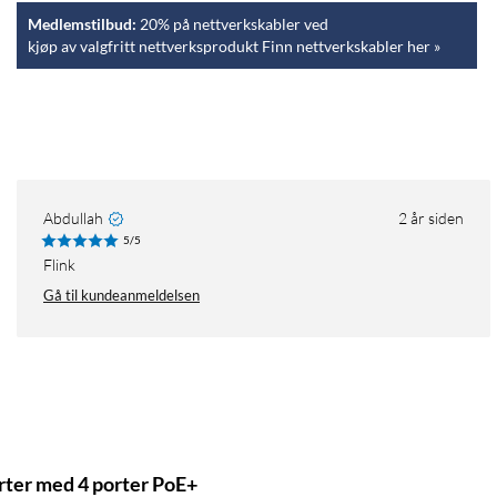
Medlemstilbud:
20% på nettverkskabler ved
kjøp av valgfritt nettverksprodukt Finn nettverkskabler her »
Abdullah
2 år siden
5/5
Flink
Gå til kundeanmeldelsen
rter med 4 porter PoE+