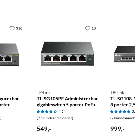
316
18
TP-Link
TP-Link
gurerbar
TL-SG105PE Administrerbar
TL-SG108-M
orter
gigabitswitch 5 porter PoE+
8 porter 2,
4.5
5
)
(77 kundeanmeldelser)
(2 kundeanmeld
549
,
-
999
,
-