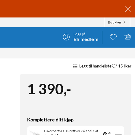
Butikker
Logg på
Bli medlem
Legg til handleliste
15 liker
1 390
,
-
Komplettere ditt kjøp
Luxorparts UTP-nettverkskabel Cat.
99
90