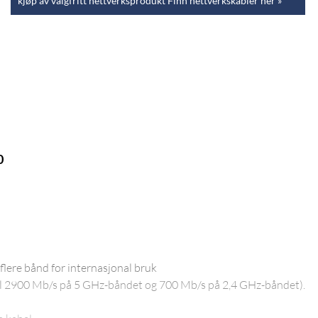
kjøp av valgfritt nettverksprodukt Finn nettverkskabler her »
0
flere bånd for internasjonal bruk
til 2900 Mb/s på 5 GHz-båndet og 700 Mb/s på 2,4 GHz-båndet).