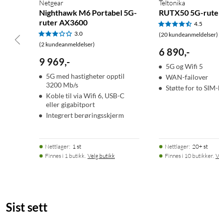
Netgear
Teltonika
Nighthawk M6 Portabel 5G-
RUTX50 5G-rute
ruter AX3600
4.5
3.0
(20 kundeanmeldelser)
(2 kundeanmeldelser)
6 890
,
-
9 969
,
-
5G og Wifi 5
5G med hastigheter opptil
WAN-failover
3200 Mb/s
Støtte for to SIM-
Koble til via Wifi 6, USB-C
eller gigabitport
Integrert berøringsskjerm
Nettlager
:
1 st
Nettlager
:
20+ st
Finnes i 1 butikk.
Velg butikk
Finnes i 10 butikker.
V
Sist sett