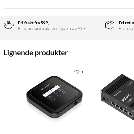
5G-band: n1/n2/n3/n5/n7/n8/n20/n28/n38/n40/
n41/n71/n77/n78
Fri frakt fra 599,-
Fri retu
Fri standardfrakt ved kjøp fra 599,-
Fri retu
3G-bånd: 1/2/5/8
5g
Lignende produkter
0