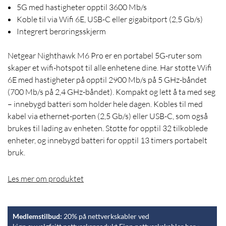
5G med hastigheter opptil 3600 Mb/s
Koble til via Wifi 6E, USB-C eller gigabitport (2,5 Gb/s)
Integrert berøringsskjerm
Netgear Nighthawk M6 Pro er en portabel 5G-ruter som
skaper et wifi-hotspot til alle enhetene dine. Har støtte Wifi
6E med hastigheter på opptil 2900 Mb/s på 5 GHz-båndet
(700 Mb/s på 2,4 GHz-båndet). Kompakt og lett å ta med seg
– innebygd batteri som holder hele dagen. Kobles til med
kabel via ethernet-porten (2,5 Gb/s) eller USB-C, som også
brukes til lading av enheten. Støtte for opptil 32 tilkoblede
enheter, og innebygd batteri for opptil 13 timers portabelt
bruk.
Les mer om produktet
Medlemstilbud:
20% på nettverkskabler ved