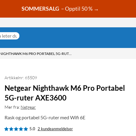
SOMMERSALG
– Opptil 50 % →
NETGEAR NIGHTHAWK M6 PRO PORTABEL 5G-RUTER AXE3600
Artikkelnr: 65509
Netgear Nighthawk M6 Pro Portabel
5G-ruter AXE3600
Mer fra:
Netgear
Rask og portabel 5G-ruter med Wifi 6E
5.0
2 kundeanmeldelser