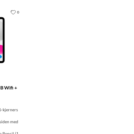
0
GB Wifi +
6-kjerners
siden med
Pencil (1.