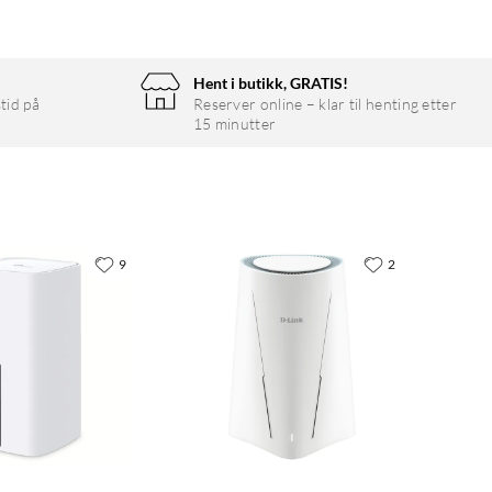
Hent i butikk, GRATIS!
tid på
Reserver online – klar til henting etter
15 minutter
9
2