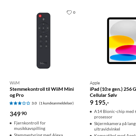
0
WiiM
Apple
Stemmekontroll til WiiM Mini
iPad (10:e gen.) 256 
og Pro
Cellular Sølv
9 195
,
-
3.0
(1 kundeanmeldelser)
A14 Bionic-chip med 
349
90
prosessor
Fjernkontroll for
Skjermkamera på lang
musikkavspilling
ultravidvinkel
Stemmestyring med Alexa
Kompatibel med Apple 