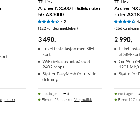
TP-Link
TP-Link
r
Archer NX500 Trådløs ruter
Archer NX2
5G AX3000
ruter AX1
4.5
4
(122 kundeanmeldelser)
(266 kundeanme
3 490
,
-
2 990
,
-
Enkel installasjon med SIM-
Enkel insta
kort
et SIM-kor
kort
WiFi 6-hastighet på opptil
Gir Wifi 6-
2402 Mbps
1201 Mb/s
Støtter EasyMesh for utvidet
Støtte for
dekning
Nettlager
:
20+ st
Nettlager
:
10
elg butikk
Finnes i 26 butikker.
Velg butikk
Finnes i 27 bu