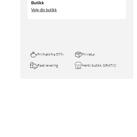
Butikk
Velg din butikk
Fri frakt fra 599,-
Fri retur
Rask levering
Hent i butikk, GRATIS!