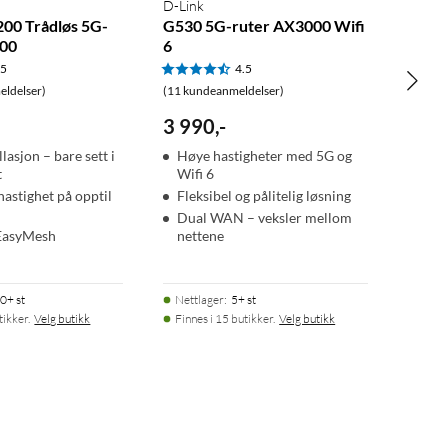
D-Link
00 Trådløs 5G-
G530 5G-ruter AX3000 Wifi
800
6
.5
4.5
ldelser)
(11 kundeanmeldelser)
3 990
,
-
llasjon – bare sett i
Høye hastigheter med 5G og
t
Wifi 6
hastighet på opptil
Fleksibel og pålitelig løsning
Dual WAN – veksler mellom
 EasyMesh
nettene
0+ st
Nettlager
:
5+ st
tikker.
Velg butikk
Finnes i 15 butikker.
Velg butikk