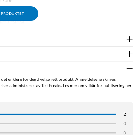
a kabel
M PRODUKTET
ng
ern antenne.
ned og mer uten forsinkelse.
ned og mer uten forsinkelse.
e det enklere for deg å velge rett produkt. Anmeldelsene skrives
ser administreres av TestFreaks. Les mer om vilkår for publisering her
toppkobling
ruke 5G og 4G som primær internettoppkobling for alle enhetene
2
0
0