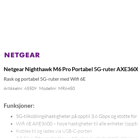
Netgear Nighthawk M6 Pro Portabel 5G-ruter AXE360
Rask og portabel 5G-ruter med Wifi 6E
Artikkelnr: 65509
Modellnr: MR6450
Funksjoner:
5G-tilkoblingshastigheter på opptil 3,6 Gbps og støtte for 
Wifi 6E AXE3600 – høye hastigheter til alle enheter (opp
Kobles til og lades via USB-C-porten