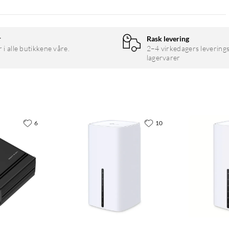
r
Rask levering
r i alle butikkene våre.
2–4 virkedagers leverings
lagervarer
6
10