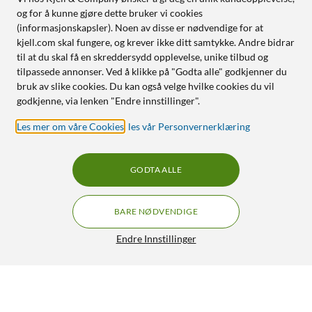
og for å kunne gjøre dette bruker vi cookies
(informasjonskapsler). Noen av disse er nødvendige for at
kjell.com skal fungere, og krever ikke ditt samtykke. Andre bidrar
til at du skal få en skreddersydd opplevelse, unike tilbud og
tilpassede annonser. Ved å klikke på "Godta alle" godkjenner du
bruk av slike cookies. Du kan også velge hvilke cookies du vil
godkjenne, via lenken "Endre innstillinger".
Les mer om våre Cookies
,
les vår Personvernerklæring
GODTA ALLE
BARE NØDVENDIGE
Endre Innstillinger
Luxorparts UTP Kabelsplitter Cat.5
169,90
4/5