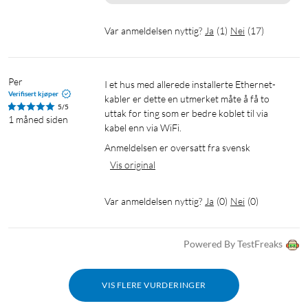
Var anmeldelsen nyttig?
Ja
(
1
)
Nei
(
17
)
Per
I et hus med allerede installerte Ethernet-
Verifisert kjøper
kabler er dette en utmerket måte å få to 
5/5
uttak for ting som er bedre koblet til via 
1 måned siden
kabel enn via WiFi.
Anmeldelsen er oversatt fra svensk
Vis original
Var anmeldelsen nyttig?
Ja
(
0
)
Nei
(
0
)
Powered By TestFreaks
VIS FLERE VURDERINGER