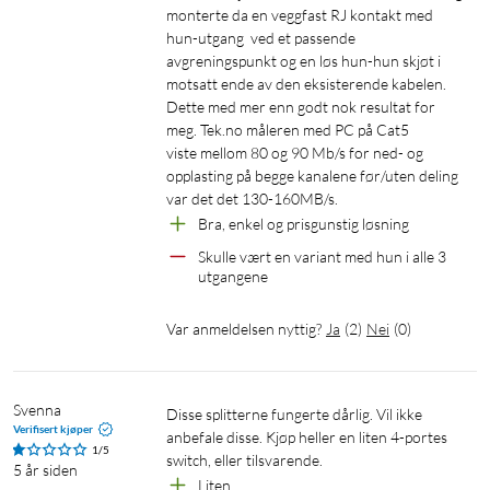
monterte da en veggfast RJ kontakt med 
hun-utgang  ved et passende 
avgreningspunkt og en løs hun-hun skjøt i 
motsatt ende av den eksisterende kabelen. 
Dette med mer enn godt nok resultat for 
meg. Tek.no måleren med PC på Cat5

viste mellom 80 og 90 Mb/s for ned- og 
opplasting på begge kanalene før/uten deling 
Bra, enkel og prisgunstig løsning
Skulle vært en variant med hun i alle 3 
utgangene
Var anmeldelsen nyttig?
Ja
(
2
)
Nei
(
0
)
Svenna
Disse splitterne fungerte dårlig. Vil ikke 
Verifisert kjøper
anbefale disse. Kjøp heller en liten 4-portes 
1/5
switch, eller tilsvarende.
5 år siden
Liten