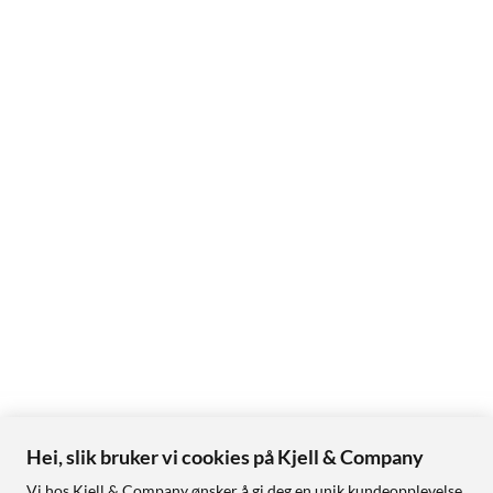
Hei, slik bruker vi cookies på Kjell & Company
Vi hos Kjell & Company ønsker å gi deg en unik kundeopplevelse,