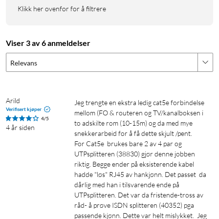
Klikk her ovenfor for å filtrere
Viser 3 av 6 anmeldelser
Relevans
Arild
Jeg trengte en ekstra ledig cat5e forbindelse  
Verifisert kjøper
mellom (FO & routeren og TV/kanalboksen i 
4/5
to adskilte rom (10-15m) og da med mye 
4 år siden
snekkerarbeid for å få dette skjult /pent.

For Cat5e  brukes bare 2 av 4 par og  
UTPsplitteren (38830) gjør denne jobben 
riktig. Begge ender på eksisterende kabel 
hadde "løs" RJ45 av hankjønn. Det passet  da 
dårlig med han i tilsvarende ende på 
UTPsplitteren. Det var da fristende-tross av 
råd- å prøve ISDN splitteren (40352) pga 
passende kjønn. Dette var helt mislykket.  Jeg 