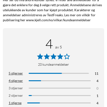
gjøre det enklere for deg å velge rett produkt. Anmeldelsene skrives
utelukkende av kunder som har kjøpt produktet. Karakterer og
anmeldelser administreres av TestFreaks. Les mer om vilkår for
publisering her www.kjell.com/no/vilkar/kundeanmeldelser
4
av 5
20
kundeanmeldelser
5 stjerner
11
4 stjerner
4
3 stjerner
0
2 stjerner
1
1 stjerne
4