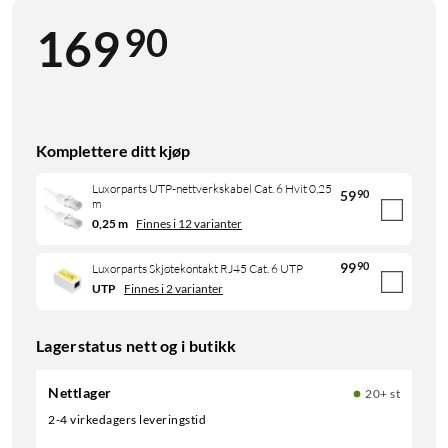
90
169
Komplettere ditt kjøp
Luxorparts UTP-nettverkskabel Cat. 6 Hvit 0,25
59
90
m
0,25 m
Finnes i 12 varianter
99
90
Luxorparts Skjøtekontakt RJ45 Cat. 6 UTP
UTP
Finnes i 2 varianter
Lagerstatus nett og i butikk
Nettlager
20+ st
2-4 virkedagers leveringstid