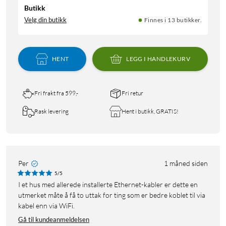
Butikk
Velg din butikk
Finnes i 13 butikker.
HENT
LEGG I HANDLEKURV
Fri frakt fra 599,-
Fri retur
Rask levering
Hent i butikk, GRATIS!
Per
1 måned siden
5/5
I et hus med allerede installerte Ethernet-kabler er dette en
utmerket måte å få to uttak for ting som er bedre koblet til via
kabel enn via WiFi.
Gå til kundeanmeldelsen