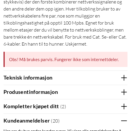
stykkevis) der den første kombinerer nettverkssignalene og
den andre deler dem opp igjen. Hver tilkobling bruker to av
nettverkskabelens fire par, noe som muliggjør en
tilkoblingshastighet på opptil 100 Mpbs. Egnet for bruk
mellom etasjer der du vil benytte to nettverkskoblinger, men
bare trekke én nettverkskabel. For bruk med Cat. 5e- eller Cat.
6-kabler. En hann til to hunner. Uskjermet.
Obs! Må brukes parvis. Fungerer ikke som internettdeler.
Teknisk informasjon
Produsentinformasjon
Kompletter kjøpet ditt
(
2
)
Kundeanmeldelser
(
20
)
Her ser du hva andre kunder synes. Vi viser alle anmeldelser for å