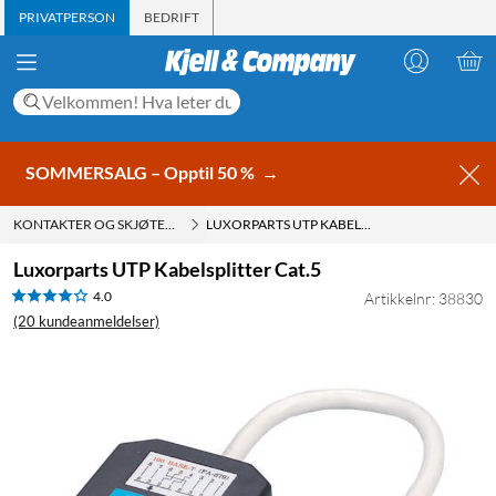
PRIVATPERSON
BEDRIFT
SOMMERSALG – Opptil 50 %
→
KONTAKTER OG SKJØTESTYKKER FOR FTP- OG UTP-KABLER
LUXORPARTS UTP KABELSPLITTER CAT.5
Luxorparts UTP Kabelsplitter Cat.5
4.0
Artikkelnr: 38830
(20 kundeanmeldelser)