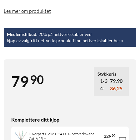
Les mer om produktet
Medlemstilbud:
20% på nettverkskabler ved
kjøp av valgfritt nettverksprodukt Finn nettverkskabler her »
Stykkpris
90
79
1-3
79,90
4-
36,25
Komplettere ditt kjøp
Luxorparts Solid CCA UTP-nettverkskabel
329
90
Cat. 6 25 m