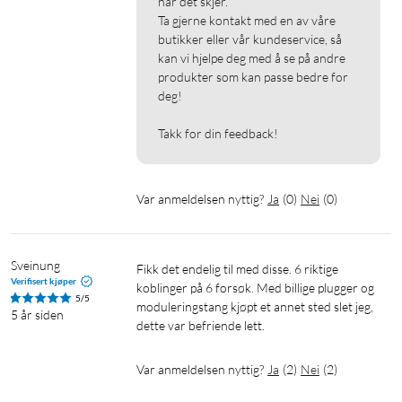
når det skjer.

Ta gjerne kontakt med en av våre 
butikker eller vår kundeservice, så 
kan vi hjelpe deg med å se på andre 
produkter som kan passe bedre for 
deg!

Takk for din feedback!
Var anmeldelsen nyttig?
Ja
(
0
)
Nei
(
0
)
Sveinung
Fikk det endelig til med disse. 6 riktige 
Verifisert kjøper
koblinger på 6 forsøk. Med billige plugger og 
5/5
moduleringstang kjøpt et annet sted slet jeg, 
5 år siden
dette var befriende lett. 
Var anmeldelsen nyttig?
Ja
(
2
)
Nei
(
2
)