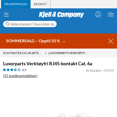
PRIVATPERSON
BEDRIFT
SOMMERSALG – Opptil 50 %
→
KONTAKTER OG SKJØTESTYKKER FOR FTP- OG UTP-KABLER
LUXORPARTS VERKTØYFRI RJ45-KONTAKT CAT. 6A
Luxorparts Verktøyfri RJ45-kontakt Cat. 6a
3.5
Artikkelnr: 69299
(25 kundeanmeldelser)