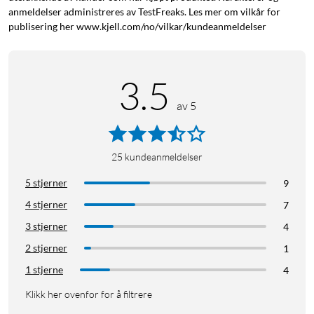
anmeldelser administreres av TestFreaks. Les mer om vilkår for
publisering her www.kjell.com/no/vilkar/kundeanmeldelser
3.5
av 5
25
kundeanmeldelser
5 stjerner
9
4 stjerner
7
3 stjerner
4
2 stjerner
1
1 stjerne
4
Klikk her ovenfor for å filtrere