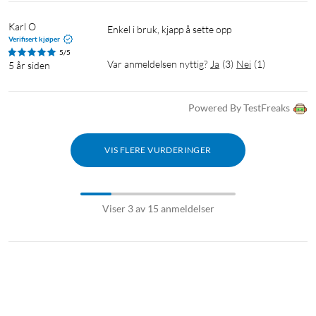
Karl O
Enkel i bruk, kjapp å sette opp
Verifisert kjøper
5/5
Var anmeldelsen nyttig?
Ja
(
3
)
Nei
(
1
)
5 år siden
Powered By TestFreaks
VIS FLERE VURDERINGER
Viser 3 av 15 anmeldelser