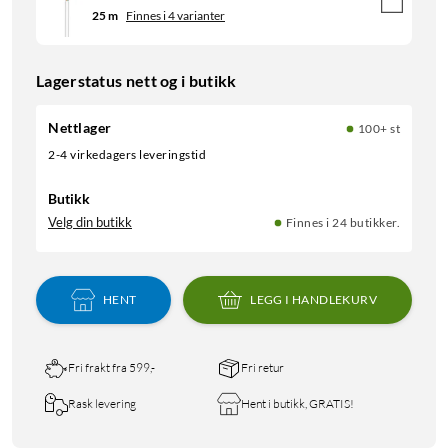
25 m
Finnes i 4 varianter
Lagerstatus nett og i butikk
Nettlager
100+ st
2-4 virkedagers leveringstid
Butikk
Velg din butikk
Finnes i 24 butikker.
HENT
LEGG I HANDLEKURV
Fri frakt fra 599,-
Fri retur
Rask levering
Hent i butikk, GRATIS!