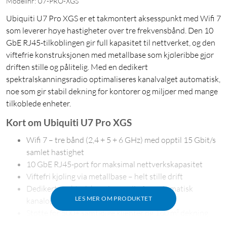
Modellnr: U7-PRO-XGS
Ubiquiti U7 Pro XGS er et takmontert aksesspunkt med Wifi 7
som leverer høye hastigheter over tre frekvensbånd. Den 10
GbE RJ45-tilkoblingen gir full kapasitet til nettverket, og den
viftefrie konstruksjonen med metallbase som kjøleribbe gjør
driften stille og pålitelig. Med en dedikert
spektralskanningsradio optimaliseres kanalvalget automatisk,
noe som gir stabil dekning for kontorer og miljøer med mange
tilkoblede enheter.
Kort om Ubiquiti U7 Pro XGS
Wifi 7 – tre bånd (2,4 + 5 + 6 GHz) med opptil 15 Gbit/s
samlet hastighet
10 GbE RJ45-port for maksimal nettverkskapasitet
Viftefri kjøling via metallbase – helt stille drift
Dedikert spektralskanningsradio for automatisk
LES MER OM PRODUKTET
kanaloptimalisering
Støtte for 500+ samtidige klienter og 160 m² dekning