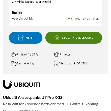
2-4 virkedagers leveringstid
Butikk
Velg din butikk
Finnes i 17 butikker.
HENT
LEGG I HANDLEKURV
Fri frakt fra 599,-
Fri retur
Rask levering
Hent i butikk, GRATIS!
Ubiquiti Aksesspunkt U7 Pro XGS
Rask wifi for krevende nettverk med 10 Gbit/s-tilkobling