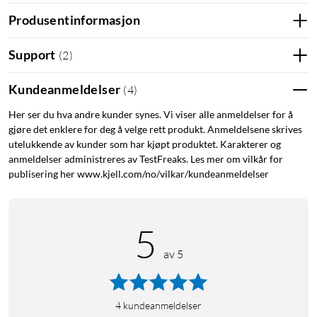
Produsentinformasjon
Høye hastigheter på tre bånd
Support
(
2
)
U7 Pro XGS bruker Wifi 7 (802.11be) og sender på 2,4 GHz, 5
GHz og 6 GHz samtidig. Med 4×4 MIMO på 5 GHz-båndet
Kundeanmeldelser
(
4
)
oppnås opptil 8,6 Gbit/s, og 6 GHz-båndet gir opptil 5,8 Gbit/s
Her ser du hva andre kunder synes. Vi viser alle anmeldelser for å
med 320 MHz kanalbredde. Det betyr at aksesspunktet
gjøre det enklere for deg å velge rett produkt. Anmeldelsene skrives
håndterer mange enheter og båndbreddekrevende
utelukkende av kunder som har kjøpt produktet. Karakterer og
applikasjoner uten flaskehalser.
anmeldelser administreres av TestFreaks. Les mer om vilkår for
publisering her www.kjell.com/no/vilkar/kundeanmeldelser
Viftefri design med 10 GbE
Metallbasen fungerer som kjøleribbe og gjør at aksesspunktet
5
arbeider helt uten vifte – stille og med færre bevegelige deler
som kan slites. Den innebygde 10 GbE RJ45-porten tar imot
av 5
data med opptil 10 Gbit/s, noe som gir rikelig med kapasitet
for høye wifi-hastigheter.
4
kundeanmeldelser
Smart spektralanalyse