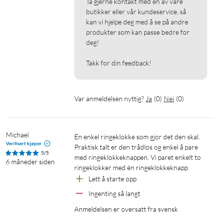
Ta gjerne kontakt med en av våre 
butikker eller vår kundeservice, så 
kan vi hjelpe deg med å se på andre 
produkter som kan passe bedre for 
deg!

Takk for din feedback!
Var anmeldelsen nyttig?
Ja
(
0
)
Nei
(
0
)
Michael
En enkel ringeklokke som gjør det den skal. 
Verifisert kjøper
Praktisk talt er den trådløs og enkel å pare 
5/5
med ringeklokkeknappen. Vi paret enkelt to 
6 måneder siden
ringeklokker med én ringeklokkeknapp.
Lett å starte opp
Ingenting så langt
Anmeldelsen er oversatt fra svensk