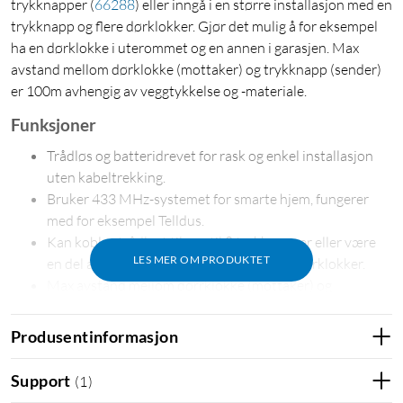
trykknapper
(
66288
)
eller inngå i en større installasjon med en
trykknapp og flere dørklokker. Gjør det mulig å for eksempel
ha en dørklokke i uterommet og en annen i garasjen. Max
avstand mellom dørklokke (mottaker) og trykknapp (sender)
er 100m avhengig av veggtykkelse og -materiale.
Funksjoner
Trådløs og batteridrevet for rask og enkel installasjon
uten kabeltrekking.
Bruker 433 MHz-systemet for smarte hjem, fungerer
med for eksempel Telldus.
Kan kobles trådløst til opptil 8 trykknapper eller være
LES MER OM PRODUKTET
en del av en større installasjon med flere dørklokker.
Max avstand mellom dørrklokke (mottaker) og
trykknapp (sender) er 100 m.
Velg mellom 36 ulike ringesignaler.
Produsentinformasjon
Spesifikasjoner
Support
(
1
)
Frekvens: 344 MHz