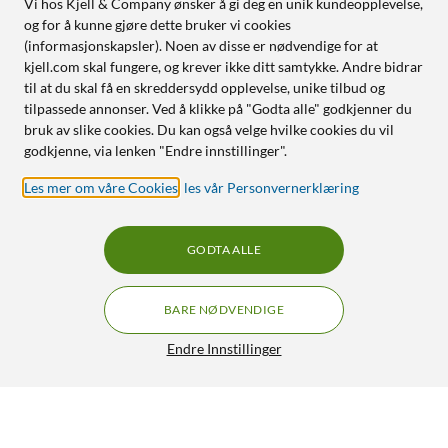
Vi hos Kjell & Company ønsker å gi deg en unik kundeopplevelse,
og for å kunne gjøre dette bruker vi cookies
(informasjonskapsler). Noen av disse er nødvendige for at
kjell.com skal fungere, og krever ikke ditt samtykke. Andre bidrar
til at du skal få en skreddersydd opplevelse, unike tilbud og
tilpassede annonser. Ved å klikke på "Godta alle" godkjenner du
bruk av slike cookies. Du kan også velge hvilke cookies du vil
godkjenne, via lenken "Endre innstillinger".
Les mer om våre Cookies
,
les vår Personvernerklæring
GODTA ALLE
BARE NØDVENDIGE
Endre Innstillinger
Cleverio Ekstra dørklokke (batteridrevet)
79,-
99,90
4.5/5