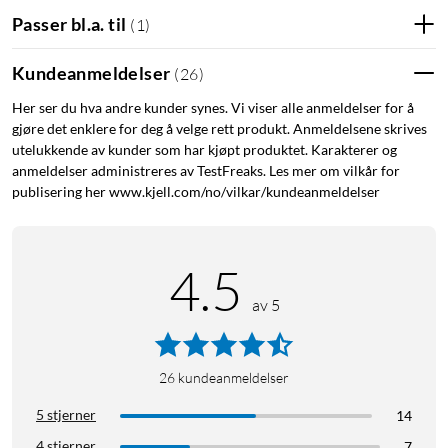
Max avstand mellom enheter: 100 m
Passer bl.a. til
(
1
)
Batterier: 3x AA (kjøpes separat)
Mål: 90x90x43 mm
Kundeanmeldelser
(
26
)
I forpakningen: 1x dørklokke, festeplate, manual
Her ser du hva andre kunder synes. Vi viser alle anmeldelser for å
gjøre det enklere for deg å velge rett produkt. Anmeldelsene skrives
utelukkende av kunder som har kjøpt produktet. Karakterer og
anmeldelser administreres av TestFreaks. Les mer om vilkår for
publisering her www.kjell.com/no/vilkar/kundeanmeldelser
4.5
av 5
26
kundeanmeldelser
5 stjerner
14
4 stjerner
7