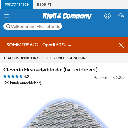
PRIVATPERSON
BEDRIFT
SOMMERSALG – Opptil 50 %
→
TRÅDLØS DØRKLOKKE
CLEVERIO EKSTRA DØRKLOKKE (BATTERIDREVET)
Cleverio Ekstra dørklokke (batteridrevet)
4.5
Artikkelnr: 66286
(26 kundeanmeldelser)