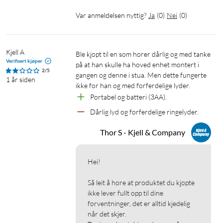
Var anmeldelsen nyttig?
Ja
(
0
)
Nei
(
0
)
Kjell A
Ble kjøpt til en som hører dårlig og med tanke 
Verifisert kjøper
på at han skulle ha hoved enhet montert i 
2/5
gangen og denne i stua. Men dette fungerte 
1 år siden
ikke for han og med forferdelige lyder. 
Portabel og batteri (3AA). 
Dårlig lyd og forferdelige ringelyder. 
Thor S - Kjell & Company
Hei!

Så leit å høre at produktet du kjøpte 
ikke lever fullt opp til dine 
forventninger, det er alltid kjedelig 
når det skjer.
