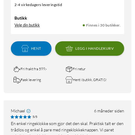
2-4 virkedagers leveringstid
Butikk
Velg din butikk
Finnes i 30 butikker.
HENT
LEGG I HANDLEKURV
Fri frakt fra 599,-
Fri retur
Rask levering
Hent i butikk, GRATIS!
Michael
6 måneder siden
5/5
En enkel ringeklokke som gjør det den skal. Praktisk talt er den
trådløs og enkel å pare med ringeklokkeknappen. Vi paret