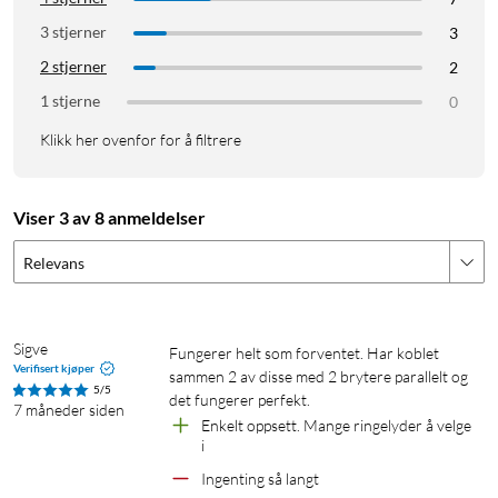
3 stjerner
3
2 stjerner
2
1 stjerne
0
Klikk her ovenfor for å filtrere
Viser 3 av 8 anmeldelser
Relevans
Sigve
Fungerer helt som forventet. Har koblet 
Verifisert kjøper
sammen 2 av disse med 2 brytere parallelt og 
5/5
det fungerer perfekt. 
7 måneder siden
Enkelt oppsett. Mange ringelyder å velge 
i
Ingenting så langt 