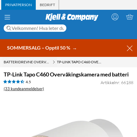
PRIVATPERSON
BEDRIFT
SOMMERSALG – Opptil 50 %
→
BATTERIDREVNE OVERVÅKINGSKAMERAER
TP-LINK TAPO C460 OVERVÅKINGSKAMERA MED BATTERI
TP-Link Tapo C460 Overvåkingskamera med batteri
4.5
Artikkelnr: 66188
(33 kundeanmeldelser)