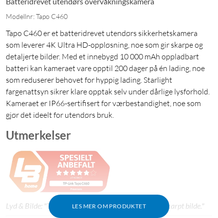
Batteridrevet utendørs overvåkningskamera
Modellnr: Tapo C460
Tapo C460 er et batteridrevet utendørs sikkerhetskamera
som leverer 4K Ultra HD-oppløsning, noe som gir skarpe og
detaljerte bilder. Med et innebygd 10 000 mAh oppladbart
batteri kan kameraet vare opptil 200 dager på én lading, noe
som reduserer behovet for hyppig lading. Starlight
fargenattsyn sikrer klare opptak selv under dårlige lysforhold.
Kameraet er IP66-sertifisert for værbestandighet, noe som
gjør det ideelt for utendørs bruk.
Utmerkelser
Lyd & Bilde: "Tapo C460 har bra funksjoner og knivskarpt bilde."
LES MER OM PRODUKTET