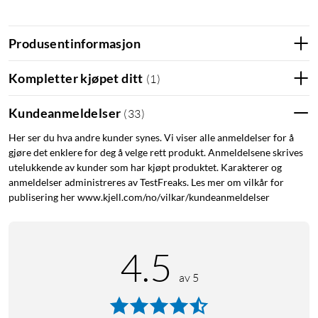
Funksjoner
Produsentinformasjon
4K Ultra HD-oppløsning for skarpe og detaljerte bilder
Langvarig 10 000 mAh batteri gir opptil 200 dagers
Kompletter kjøpet ditt
(
1
)
brukstid
Nattsyn i farger for klare bilder selv i svakt lys
Kundeanmeldelser
(
33
)
IP66 værbestandig design for pålitelig utendørs bruk
Her ser du hva andre kunder synes. Vi viser alle anmeldelser for å
gjøre det enklere for deg å velge rett produkt. Anmeldelsene skrives
utelukkende av kunder som har kjøpt produktet. Karakterer og
anmeldelser administreres av TestFreaks. Les mer om vilkår for
Høyoppløst 4K-overvåking
publisering her www.kjell.com/no/vilkar/kundeanmeldelser
Med 4K Ultra HD-oppløsning fanger Tapo C460 opp skarpe
og detaljerte bilder, slik at du enkelt kan identifisere personer
og objekter. Den avanserte bildesensoren sørger for klare
4.5
opptak både dag og natt.
av 5
Langvarig batterilevetid