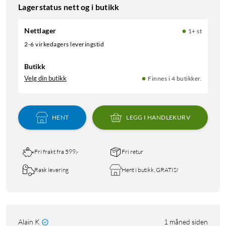
Lagerstatus nett og i butikk
Nettlager
1+ st
2-6 virkedagers leveringstid
Butikk
Velg din butikk
Finnes i 4 butikker.
HENT
LEGG I HANDLEKURV
Fri frakt fra 599,-
Fri retur
Rask levering
Hent i butikk, GRATIS!
Alain K
1 måned siden