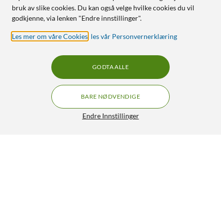
bruk av slike cookies. Du kan også velge hvilke cookies du vil
godkjenne, via lenken "Endre innstillinger".
Les mer om våre Cookies
,
les vår Personvernerklæring
GODTA ALLE
BARE NØDVENDIGE
Endre Innstillinger
TP-Link Tapo C460 Overvåkingskamera med
GRATIS FRAKT
batteri
1 690,-
4.5/5
HENT
LEGG I HANDLEKURV