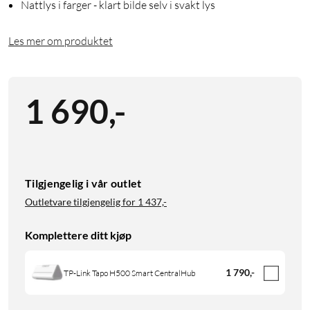
Nattlys i farger - klart bilde selv i svakt lys
Les mer om produktet
1 690
,
-
Tilgjengelig i vår outlet
Outletvare tilgjengelig for
1 437,-
Komplettere ditt kjøp
1 790
,
-
TP-Link Tapo H500 Smart CentralHub