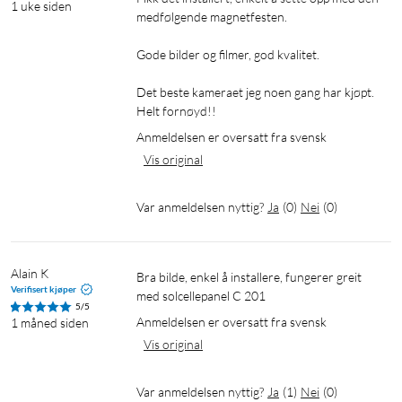
Med Starlight-teknologi og kraftige spotlights får du
1 uke siden
medfølgende magnetfesten.

fargebilder selv i svært dårlig lys. Dette gir bedre oversikt og
tryggere overvåking sammenlignet med tradisjonelle IR-
Gode bilder og filmer, god kvalitet.

kameraer.
Det beste kameraet jeg noen gang har kjøpt. 
Fleksibel lagring
Helt fornøyd!!
Anmeldelsen er oversatt fra svensk
Opptak kan lagres lokalt på et microSD-kort (opptil 512 GB,
Vis original
selges separat) eller i skyen via Tapo Care-abonnementet.
Dette gir deg full kontroll over opptakene dine.
Var anmeldelsen nyttig?
Ja
(
0
)
Nei
(
0
)
Appen Tapo
Med Tapo-appen får du tilgang til live-visning,
Alain K
Bra bilde, enkel å installere, fungerer greit 
bevegelsesvarsler og innstillinger direkte fra mobilen din.
Verifisert kjøper
med solcellepanel C 201
Appen lar deg også planlegge opptak, justere følsomheten til
5/5
Anmeldelsen er oversatt fra svensk
AI-deteksjonen og dele tilgang med familiemedlemmer.
1 måned siden
Vis original
Spesifikasjoner
Var anmeldelsen nyttig?
Ja
(
1
)
Nei
(
0
)
Mål: 103 × 64,3 × 64,3 mm