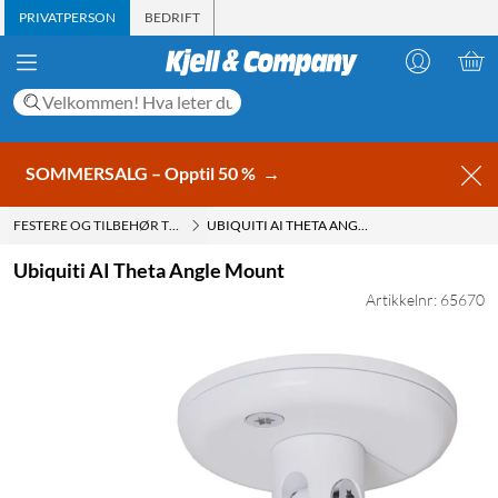
PRIVATPERSON
BEDRIFT
SOMMERSALG – Opptil 50 %
→
FESTERE OG TILBEHØR TIL OVERVÅKNINGSKAMERAER
UBIQUITI AI THETA ANGLE MOUNT
Ubiquiti AI Theta Angle Mount
Artikkelnr: 65670