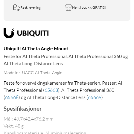
Rask levering
Hent i butikk, GRATIS!
Ubiquiti AI Theta Angle Mount
Feste for AI Theta Professional, AI Theta Professional 360 og
AI Theta Long-Distance Lens
Modellnr: UACC-AI-Theta-Angle
Feste for overvåkingskameraer fra Theta-serien. Passer: AI
Theta Professional
(
65663
)
, AI Theta Professional 360
(
65668
)
og AI Theta Long-Distance Lens
(
65669
)
.
Spesifikasjoner
Mål: 49,7x42,4x76,2 mm
Vekt: 48 g
Kapslingsmateriale: Aluminiumslegering