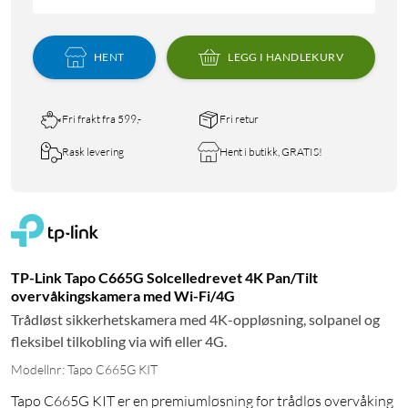
HENT
LEGG I HANDLEKURV
Fri frakt fra 599,-
Fri retur
Rask levering
Hent i butikk, GRATIS!
TP-Link Tapo C665G Solcelledrevet 4K Pan/Tilt
overvåkingskamera med Wi-Fi/4G
Trådløst sikkerhetskamera med 4K-oppløsning, solpanel og
fleksibel tilkobling via wifi eller 4G.
Modellnr: Tapo C665G KIT
Tapo C665G KIT er en premiumløsning for trådløs overvåking