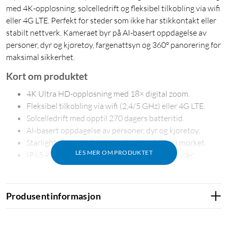
med 4K-oppløsning, solcelledrift og fleksibel tilkobling via wifi
eller 4G LTE. Perfekt for steder som ikke har stikkontakt eller
stabilt nettverk. Kameraet byr på AI-basert oppdagelse av
personer, dyr og kjøretøy, fargenattsyn og 360° panorering for
maksimal sikkerhet.
Kort om produktet
4K Ultra HD-oppløsning med 18× digital zoom.
Fleksibel tilkobling via wifi (2,4/5 GHz) eller 4G LTE.
Solcelledrift med opptil 270 dagers batteritid.
AI-basert oppdagelse av personer, dyr og kjøretøy.
Starlight Color Night Vision for fargebilder i mørket.
LES MER OM PRODUKTET
IP65-klassifisert for utendørs bruk i all slags vær.
Fleksibel installasjon
Plasser kameraet hvor som helst – uten begrensninger av wifi
Produsentinformasjon
eller stikkontakt. Velegnet for gårdsbruk, byggeplasser og
fritidshus. Solcellepanelet kan monteres direkte på kameraet