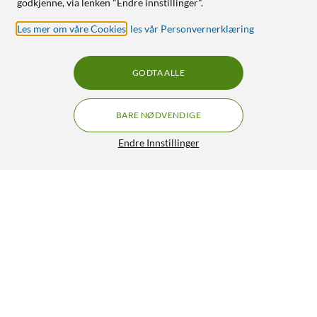
godkjenne, via lenken "Endre innstillinger".
Les mer om våre Cookies
,
les vår Personvernerklæring
GODTA ALLE
BARE NØDVENDIGE
Endre Innstillinger
TP-Link Tapo C665G Solcelledrevet 4K Pan/Tilt
GRATIS FRAKT
overvåkingskamera med Wi-Fi/4G
2 490,-
HENT
LEGG I HANDLEKURV