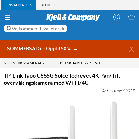
PRIVATPERSON
BEDRIFT
SOMMERSALG – Opptil 50 %
→
NETTVERKSKAMERAER MED SIM-KORT
TP-LINK TAPO C665G SOLCELLEDREVET 4K PAN/TILT OVERVÅKINGSKAMERA MED WI-FI/4G
TP-Link Tapo C665G Solcelledrevet 4K Pan/Tilt
overvåkingskamera med Wi-Fi/4G
Artikkelnr: 69955