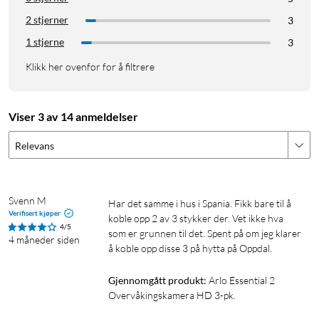
store deler av hjemmet, gården eller oppkjørselen.
2 stjerner
3
Nattsyn i farger – se nøyaktig hva som skjer hjemme ved
1 stjerne
hjelp av nattsyn i farger og med full 2K-oppløsning.
3
Høy sirene – skrem bort innbruddstyver med den
Klikk her ovenfor for å filtrere
smarte, innebygde 80 dB-sirenen som kan høres 30
meter borte. La den bli utløst automatisk når bevegelse
identifiseres, eller utløs den i appen.
Viser 3 av 14 anmeldelser
Integrering for smarthjem – alle Arlo-kameraer er
kompatible med de fleste taleassistenter – inkludert
Relevans
Alexa og Google Home – for rask, handsfree-kontroll av
overvåkingssystemet.
Avskrekkende klistremerke – vindusklistremerket gir
Svenn M
Har det samme i hus i Spania. Fikk bare til å 
ekstra beskyttelse og viser tydelig at hjemmet er
Verifisert kjøper
koble opp 2 av 3 stykker der. Vet ikke hva 
4/5
beskyttet av Arlo, slik at eventuelle innbruddstyver
som er grunnen til det. Spent på om jeg klarer 
4 måneder siden
tenker seg om to ganger.
å koble opp disse 3 på hytta på Oppdal. 
Optimert batteritid – med Arlo-appen kan du veksle
Gjennomgått produkt:
Arlo Essential 2 
mellom videokvalitet eller batteritid, slik at du kan velge
Overvåkingskamera HD 3-pk.
å forlenge kameraets batteritid.
Innebygd, oppladbart batteri – unngå kjøp av