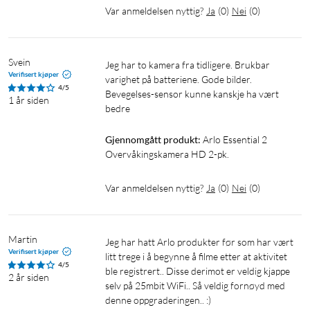
Var anmeldelsen nyttig?
Ja
(
0
)
Nei
(
0
)
engangsbatterier ved å lade enkelt opp det innebygde
kamerabatteriet. Det er bedre for både lommeboka og
planeten.
Svein
Batteripåminnelse – få et varsel direkte på
Jeg har to kamera fra tidligere. Brukbar 
Verifisert kjøper
varighet på batteriene. Gode bilder. 
smarttelefonen når batteriet begynner å gå tomt og må
4/5
Bevegelses-sensor kunne kanskje ha vært 
lades. Dermed er hjemmet ditt alltid beskyttet.
1 år siden
bedre
Databeskyttelse – din beskyttelse er viktig for oss og
omfatter behandling av personopplysninger. På samme
Gjennomgått produkt:
Arlo Essential 2 
måte som en bank retter vi oss etter de høyeste kravene
Overvåkingskamera HD 2-pk.
til integritet i samsvar med europeiske bestemmelser,
slik at opplysningene dine er sikre.
Var anmeldelsen nyttig?
Ja
(
0
)
Nei
(
0
)
Kontroller delt tilgang – med bare ett klikk kan du ta
fullstendig kontroll over hvem som kan få tilgang til
enhetene dine. Gi venner og familie ulike grader av
Martin
Jeg har hatt Arlo produkter før som har vært 
tilgang med en gang, eller gjør det når du vil.
Verifisert kjøper
litt trege i å begynne å filme etter at aktivitet 
Integritetssenter – administrer dataene og videoene
4/5
ble registrert.. Disse derimot er veldig kjappe 
2 år siden
dine med et klikk. Slett filer permanent, og tilbakestill
selv på 25mbit WiFi.. Så veldig fornøyd med 
enhetene dine – alt via integritetssenteret i Arlo-appen.
denne oppgraderingen.. :)