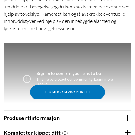
umiddelbart bevegelse, og du kan snakke med besøkende ved
hjelp av toveislyd. Kameraet kan også avskrekke eventuelle
innbruddstyver ved hjelp av den innebygde alarmen og
lyskasteren med bevegelsessensor.
LES MER OM PRODUKTET
Produsentinformasjon
Kompletter kjøpet ditt
(
3
)
Funksjoner