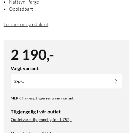
Nattsyn i farge
Oppladbart
Les mer om produktet
2 190
,
-
Valgt variant
2-pk.
MERK. Finnes på lager i en annen variant.
Tilgjengelig i vår outlet
Outletvare tilgjengelig for
1 752,-