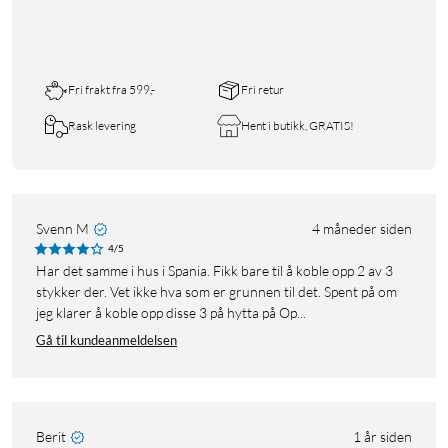
Fri frakt fra 599,-
Fri retur
Rask levering
Hent i butikk, GRATIS!
Svenn M
4 måneder siden
4/5
Har det samme i hus i Spania. Fikk bare til å koble opp 2 av 3
stykker der. Vet ikke hva som er grunnen til det. Spent på om
jeg klarer å koble opp disse 3 på hytta på Op...
Gå til kundeanmeldelsen
Berit
1 år siden