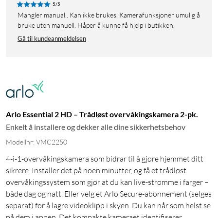
5/5
Mangler manual.. Kan ikke brukes. Kamerafunksjoner umulig å
bruke uten manuell. Håper å kunne få hjelp i butikken.
Gå til kundeanmeldelsen
Arlo Essential 2 HD – Trådløst overvåkingskamera 2-pk.
Enkelt å installere og dekker alle dine sikkerhetsbehov
Modellnr: VMC2250
4-i-1-overvåkingskamera som bidrar til å gjøre hjemmet ditt
sikrere. Installer det på noen minutter, og få et trådløst
overvåkingssystem som gjør at du kan live-strømme i farger –
både dag og natt. Eller velg et Arlo Secure-abonnement (selges
separat) for å lagre videoklipp i skyen. Du kan når som helst se
på dem i appen. Det kompakte kameraet identifiserer