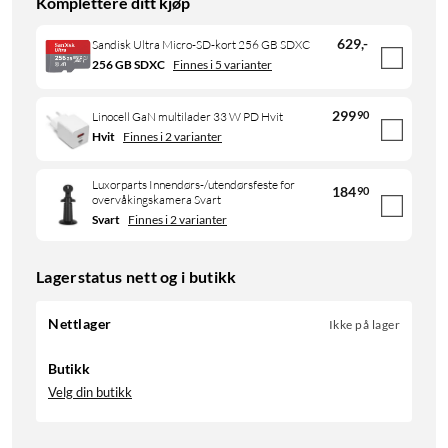
Komplettere ditt kjøp
629
,
-
Sandisk Ultra Micro-SD-kort 256 GB SDXC
256 GB SDXC
Finnes i 5 varianter
299
90
Linocell GaN multilader 33 W PD Hvit
Hvit
Finnes i 2 varianter
Luxorparts Innendørs-/utendørsfeste for
184
90
overvåkingskamera Svart
Svart
Finnes i 2 varianter
Lagerstatus nett og i butikk
Nettlager
Ikke på lager
Butikk
Velg din butikk