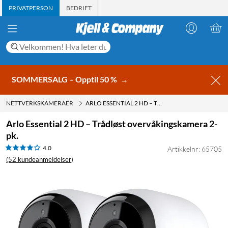
PRIVATPERSON
BEDRIFT
SOMMERSALG – Opptil 50 %
→
NETTVERKSKAMERAER
ARLO ESSENTIAL 2 HD – TRÅDLØST OVERVÅKINGSKAMERA 2-PK.
Arlo Essential 2 HD – Trådløst overvåkingskamera 2-
pk.
4.0
Artikkelnr: 65705
(52 kundeanmeldelser)