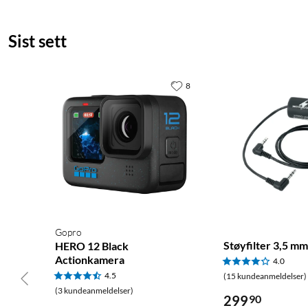
Sist sett
8
Gopro
Støyfilter 3,5 mm
HERO 12 Black
Actionkamera
4.0
4.5
(15 kundeanmeldelser)
(3 kundeanmeldelser)
299
90