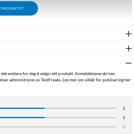
M PRODUKTET
e det enklere for deg å velge rett produkt. Anmeldelsene skrives
ser administreres av TestFreaks. Les mer om vilkår for publisering her
1
1
0