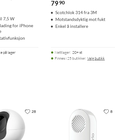
79
90
Scotchlok 314 fra 3M
il 7,5 W
Motstandsdyktig mot fukt
lading for iPhone
Enkel å installere
e
tativfunksjon
ke på lager
Nettlager
:
20+ st
Finnes i 25 butikker.
Velg butikk
28
8