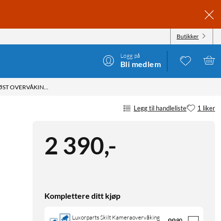
Butikker
Logg på
Bli medlem
ARLO ESSENTIAL 3 2K PTZ – TRÅDLØST OVERVÅKINGSKAMERA 2-PK.
Legg til handleliste
1 liker
2 390
,
-
Komplettere ditt kjøp
Luxorparts Skilt Kameraovervåking
99
90