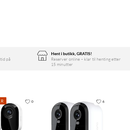
Hent i butikk, GRATIS!
tid på
Reserver online – klar til henting etter
15 minutter
KR
0
6