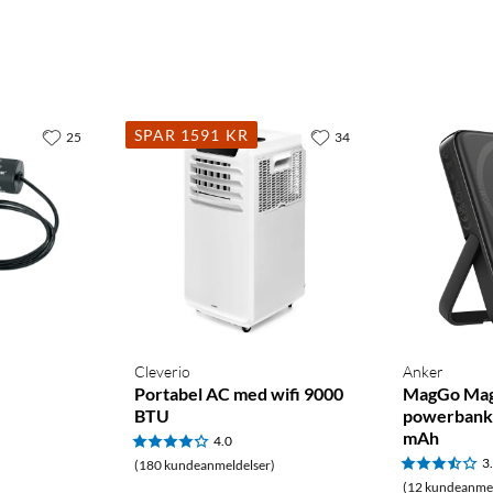
SPAR 1591 KR
25
34
Cleverio
Anker
Portabel AC med wifi 9000
MagGo Mag
BTU
powerbank 
mAh
4.0
3
(180 kundeanmeldelser)
(12 kundeanmel