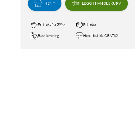
HENT
LEGG I HANDLEKURV
Fri frakt fra 599,-
Fri retur
Rask levering
Hent i butikk, GRATIS!