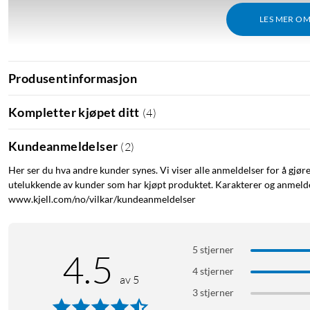
LES MER O
Produsentinformasjon
Kompletter kjøpet ditt
(
4
)
Kundeanmeldelser
(
2
)
Her ser du hva andre kunder synes. Vi viser alle anmeldelser for å gjør
utelukkende av kunder som har kjøpt produktet. Karakterer og anmeldel
www.kjell.com/no/vilkar/kundeanmeldelser
5 stjerner
4.5
4 stjerner
Kort om produktet
av 5
3 stjerner
360° panorering og 180° tilt som reduserer skjulte vinkler.