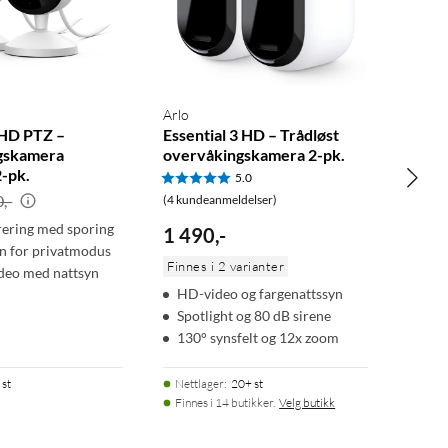
Arlo
 HD PTZ –
Essential 3 HD – Trådløst
gskamera
overvåkingskamera 2-pk.
2-pk.
5.0
,-
(4 kundeanmeldelser)
ering med sporing
1 490
,
-
on for privatmodus
Finnes i 2 varianter
deo med nattsyn
HD-video og fargenattssyn
Spotlight og 80 dB sirene
130° synsfelt og 12x zoom
 st
Nettlager
:
20+ st
Finnes i 14 butikker.
Velg butikk