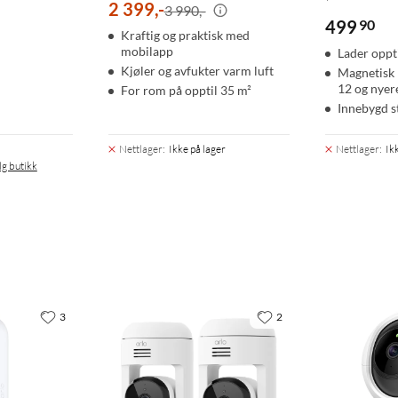
2 399
,
-
3 990,-
499
90
Kraftig og praktisk med
mobilapp
Lader oppt
Kjøler og avfukter varm luft
Magnetisk 
12 og nyer
For rom på opptil 35 m²
Innebygd s
Nettlager
:
Ikke på lager
Nettlager
:
Ik
lg butikk
3
2