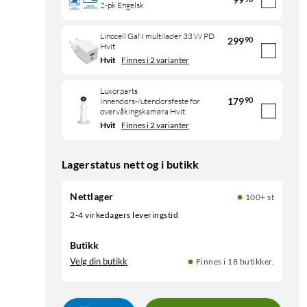
2-pk Engelsk
Linocell GaN multilader 33 W PD
299
90
Hvit
Hvit
Finnes i 2 varianter
Luxorparts
179
90
Innendørs-/utendørsfeste for
overvåkingskamera Hvit
Hvit
Finnes i 2 varianter
Lagerstatus nett og i butikk
Nettlager
100+ st
2-4 virkedagers leveringstid
Butikk
Velg din butikk
Finnes i 18 butikker.