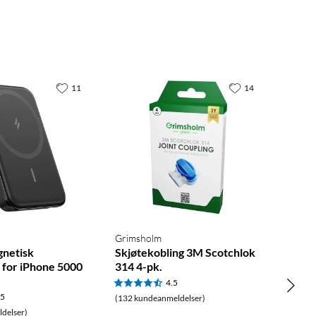
11
14
Grimsholm
netisk
Skjøtekobling 3M Scotchlok
for iPhone 5000
314 4-pk.
4.5
.5
(132 kundeanmeldelser)
delser)