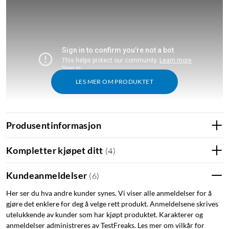
LES MER OM PRODUKTET
Produsentinformasjon
Kort om produktet
Kompletter kjøpet ditt
(
4
)
Trådløst 2K-overvåkingskamera med 130° synsfelt
Fargenattsyn med innebygd spotlight for tydelig bilde i
Kundeanmeldelser
(
6
)
mørket
Sirene og bevegelsesaktivert avskrekking
Her ser du hva andre kunder synes. Vi viser alle anmeldelser for å
gjøre det enklere for deg å velge rett produkt. Anmeldelsene skrives
AI-varsler med person-, kjøretøy-, pakke- og
utelukkende av kunder som har kjøpt produktet. Karakterer og
dyregjenkjenning (Arlo Secure)
anmeldelser administreres av TestFreaks. Les mer om vilkår for