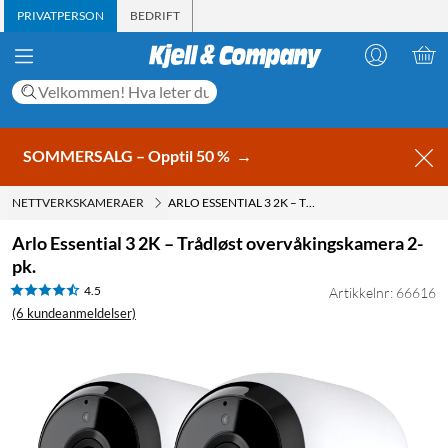
PRIVATPERSON
BEDRIFT
SOMMERSALG – Opptil 50 %
→
NETTVERKSKAMERAER
ARLO ESSENTIAL 3 2K – TRÅDLØST OVERVÅKINGSKAMERA 2-PK.
Arlo Essential 3 2K – Trådløst overvåkingskamera 2-
pk.
4.5
Artikkelnr: 66616
(6 kundeanmeldelser)