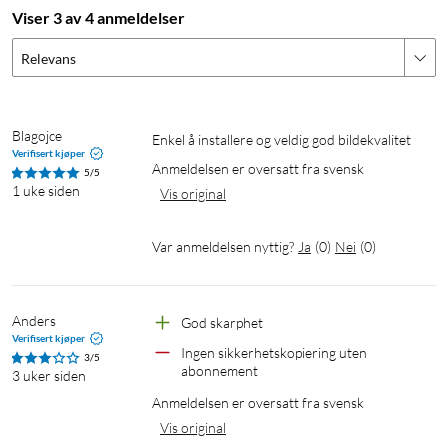
aktivitetssoner for å ignorere områder som utløser falske
Viser 3 av 4 anmeldelser
alarmer, for eksempel en gren på et tre som beveger seg i
Relevans
vinden.
Trådløs installasjon
Blagojce
Enkel å installere og veldig god bildekvalitet
Kameraet kobles til via wifi og drives av et innebygd batteri
Verifisert kjøper
Anmeldelsen er oversatt fra svensk
med opptil 6 måneders driftstid ved normal bruk. Dual-band
5/5
1 uke siden
wifi (2,4 GHz og 5 GHz) gjør installasjonen rask og enkel.
Vis original
Værbestandig konstruksjon
Var anmeldelsen nyttig?
Ja
(
0
)
Nei
(
0
)
Kabinettet tåler regn, snø og temperaturer fra -20 til 45 °C.
Monter kameraet på vegg eller i tak. Veggfeste og skruer følger
Anders
God skarphet
med.
Verifisert kjøper
Ingen sikkerhetskopiering uten 
3/5
abonnement
3 uker siden
Anmeldelsen er oversatt fra svensk
Vis original