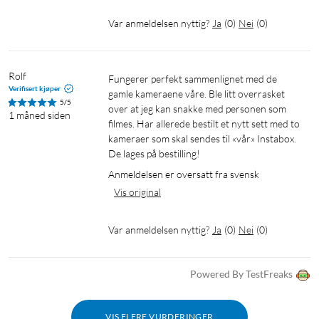
Var anmeldelsen nyttig?
Ja
(
0
)
Nei
(
0
)
Rolf
Fungerer perfekt sammenlignet med de 
Verifisert kjøper
gamle kameraene våre. Ble litt overrasket 
5/5
over at jeg kan snakke med personen som 
1 måned siden
filmes. Har allerede bestilt et nytt sett med to 
Spesifikasjoner
kameraer som skal sendes til «vår» Instabox. 
De lages på bestilling!
Kamera
Anmeldelsen er oversatt fra svensk
Video og bilde
Vis original
Oppløsning: 2K (2560 × 1440)
Bildesensor: 4 MP
Var anmeldelsen nyttig?
Ja
(
0
)
Nei
(
0
)
Videomoduser: 2K, 1080p, 720p
Synsfelt: 130° diagonalt
Digital zoom: opptil 12x
Powered By TestFreaks
Pan/tilt: Nei
VIS FLERE VURDERINGER