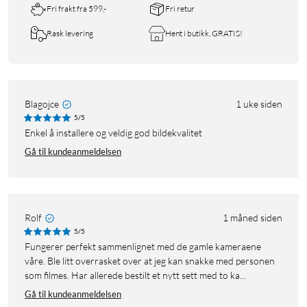
Fri frakt fra 599,-
Fri retur
Rask levering
Hent i butikk, GRATIS!
Blagojce
1 uke siden
5/5
Enkel å installere og veldig god bildekvalitet
Gå til kundeanmeldelsen
Rolf
1 måned siden
5/5
Fungerer perfekt sammenlignet med de gamle kameraene
våre. Ble litt overrasket over at jeg kan snakke med personen
som filmes. Har allerede bestilt et nytt sett med to ka...
Gå til kundeanmeldelsen