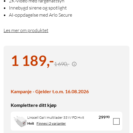
2K-video med fargenattsyn
Innebygd sirene og spotlight
AI-oppdagelse med Arlo Secure
Les mer om produktet
1 189
,
-
1 690,-
Kampanje - Gjelder t.o.m. 16.08.2026
Komplettere ditt kjøp
299
90
Linocell GaN multilader 33 W PD Hvit
Hvit
Finnes i 2 varianter