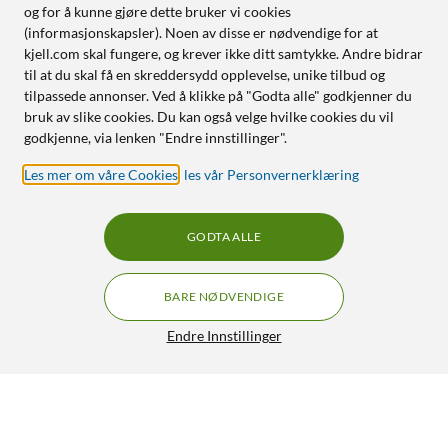
og for å kunne gjøre dette bruker vi cookies
(informasjonskapsler). Noen av disse er nødvendige for at
kjell.com skal fungere, og krever ikke ditt samtykke. Andre bidrar
til at du skal få en skreddersydd opplevelse, unike tilbud og
tilpassede annonser. Ved å klikke på "Godta alle" godkjenner du
bruk av slike cookies. Du kan også velge hvilke cookies du vil
godkjenne, via lenken "Endre innstillinger".
Les mer om våre Cookies
,
les vår Personvernerklæring
GODTA ALLE
BARE NØDVENDIGE
Endre Innstillinger
Arlo Essential 3 2K – Trådløst
GRATIS FRAKT
overvåkingskamera 2-pk.
1 189,-
1 690,-
4.5/5