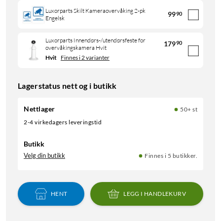
Luxorparts Skilt Kameraovervåking 2-pk
99
90
Engelsk
Luxorparts Innendørs-/utendørsfeste for
179
90
overvåkingskamera Hvit
Hvit
Finnes i 2 varianter
Lagerstatus nett og i butikk
Nettlager
50+ st
2-4 virkedagers leveringstid
Butikk
Velg din butikk
Finnes i 5 butikker.
HENT
LEGG I HANDLEKURV