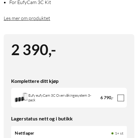
For EufyCam 3C Kit
Les mer om produktet
2 390
,
-
Komplettere ditt kjøp
Eufy eufyCam 3C Overvåkingssystem 3-
6 790
,
-
pack
Lagerstatus nett og i butikk
Nettlager
1+ st