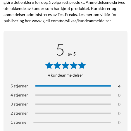
gjøre det enklere for deg å velge rett produkt. Anmeldelsene skrives
utelukkende av kunder som har kjøpt produktet. Karakterer og
anmeldelser administreres av TestFreaks. Les mer om vilkår for
publisering her www.kjell.com/no/vilkar/kundeanmeldelser
5
av 5
4
kundeanmeldelser
5 stjerner
4
4 stjerner
0
3 stjerner
0
2 stjerner
0
1 stjerne
0