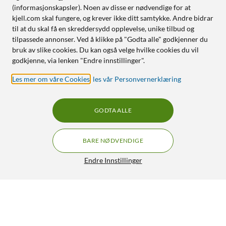
(informasjonskapsler). Noen av disse er nødvendige for at
kjell.com skal fungere, og krever ikke ditt samtykke. Andre bidrar
til at du skal få en skreddersydd opplevelse, unike tilbud og
tilpassede annonser. Ved å klikke på "Godta alle" godkjenner du
bruk av slike cookies. Du kan også velge hvilke cookies du vil
godkjenne, via lenken "Endre innstillinger".
Les mer om våre Cookies
,
les vår Personvernerklæring
GODTA ALLE
BARE NØDVENDIGE
Endre Innstillinger
Eufy eufyCam 3C Ekstra kamera
GRATIS FRAKT
5/5
2 390,-
HENT
LEGG I HANDLEKURV