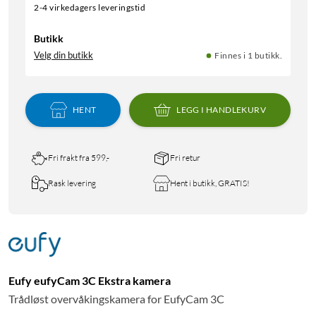
2-4 virkedagers leveringstid
Butikk
Velg din butikk
Finnes i 1 butikk.
HENT
LEGG I HANDLEKURV
Fri frakt fra 599,-
Fri retur
Rask levering
Hent i butikk, GRATIS!
Eufy eufyCam 3C Ekstra kamera
Trådløst overvåkingskamera for EufyCam 3C