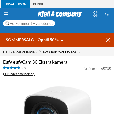
PRIVATPERSON
BEDRIFT
SOMMERSALG – Opptil 50 %
→
NETTVERKSKAMERAER
EUFY EUFYCAM 3C EKSTRA KAMERA
Eufy eufyCam 3C Ekstra kamera
5.0
Artikkelnr: 65735
(4 kundeanmeldelser)