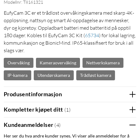
Modellnr: T8161321
EufyCam 3C er et trådløst overvåkingskamera med skarp 4K-
oppløsning, nattsyn og smart AI-oppdagelse av mennesker,
dyr og kjøretøy. Oppladbart batteri med batteritid på opptil
180 dager. Kobles til EufyCam 3C Kit
(
65734
)
for lokal lagring,
kommunikasjon og BionicMind. IP65-klassifisert for bruk i all
slags vær.
Overvåking
Kameraovervåking
Nettverkskamera
IP-kamera
Utendørskamera
Trådløst kamera
Produsentinformasjon
Kompletter kjøpet ditt
(
1
)
Kundeanmeldelser
(
4
)
Her ser du hva andre kunder synes. Vi viser alle anmeldelser for å