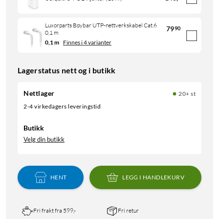
Luxorparts Bøybar UTP-nettverkskabel Cat.6
79
90
0,1 m
0,1 m
Finnes i 4 varianter
Lagerstatus nett og i butikk
Nettlager
20+ st
2-4 virkedagers leveringstid
Butikk
Velg din butikk
HENT
LEGG I HANDLEKURV
Fri frakt fra 599,-
Fri retur