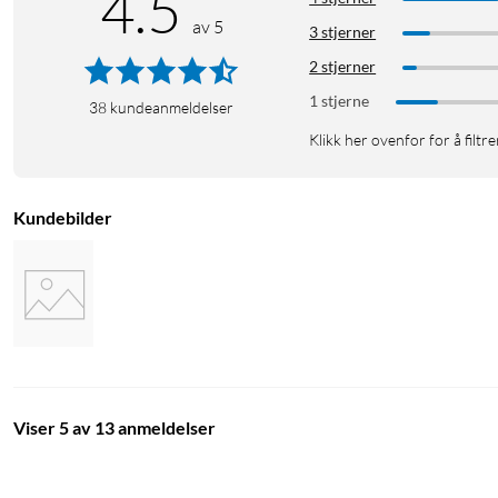
4.5
av 5
3 stjerner
2 stjerner
1 stjerne
38
kundeanmeldelser
Klikk her ovenfor for å filtre
Enkel installasjon
Kundebilder
Ring Indoor Cam Gen.2 kobles til via wifi og installeres enkelt i
bilde av hjemmet ditt, selv i mørke via nattsyn i farger. Med 
høyttaleren og mikrofonen.
Personvern
Å verne om privatlivet ditt er enkelt – bare vri på sidelokket/p
mikrofon.
Viser 5 av 13 anmeldelser