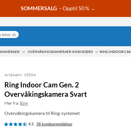
SOMMERSALG
– Opptil 50 % →
SKAMERAER
OVERVÅKINGSKAMERAER INNENDØRS
Artikkelnr: 65584
Ring Indoor Cam Gen. 2
Overvåkingskamera Svart
Mer fra:
Ring
Overvåkingskamera til Ring-systemet
4.5
38 kundeanmeldelser