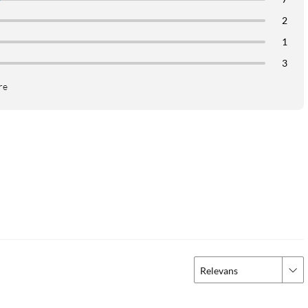
2
1
3
re
 appen (iOS/Android). Du får skarp oppløsning i Full HD og klart
toveiskommunikasjon kan du også kommunisere via den innebygde
ersonvernlukkeren, så blokkerer du kameraets synsfelt og
Relevans