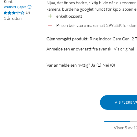
Kent
njaa, det finnes bedre, riktig bilde når du zoomer inn f.eks digital zoom, for samme pris kan du få et kontrollerbart wifi-
Verifisert kjøper
kamera, burde ha googlet rundt før kjøp. appen er
3/5
enkelt oppsett
1 år siden
Prisen bør være maksimalt 299 SEK for de
Gjennomgått produkt:
Ring Indoor Cam Gen. 2 T
Anmeldelsen er oversatt fra svensk
Vis original
Var anmeldelsen nyttig?
Ja
(
1
)
Nei
(
0
)
VIS FLERE 
Viser 5 av 1