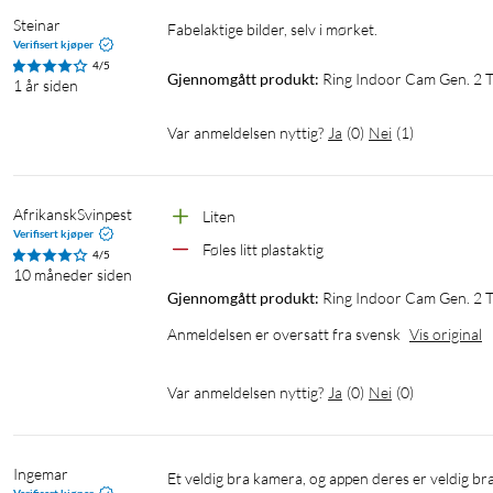
Steinar
Fabelaktige bilder, selv i mørket.
Verifisert kjøper
Private soner
4/5
Gjennomgått produkt:
Ring Indoor Cam Gen. 2 T
1 år siden
Hvis du vil unngå at kameraet spiller inn enkelte deler av hjemme
soner der kameraet ikke skal aktivere bevegelsessensorene sine.
Var anmeldelsen nyttig?
Ja
(
0
)
Nei
(
1
)
Lett å installere. Lett å flytte
Takket være de kompakte målene og det vribare festet er det enke
AfrikanskSvinpest
Liten
Verifisert kjøper
eksempel feste det på veggen eller plassere det på et bord. Etter 
Føles litt plastaktig
4/5
bare ved å koble det til en annen stikkontakt.
10 måneder siden
Gjennomgått produkt:
Ring Indoor Cam Gen. 2 T
Anmeldelsen er oversatt fra svensk
Vis original
Var anmeldelsen nyttig?
Ja
(
0
)
Nei
(
0
)
Spesifikasjoner
Oppløsning: 1080p med nattsyn i farger
Ingemar
Et veldig bra kamera, og appen deres er veldig br
Synsfelt: 143° (diagonalt), 115° (horisontalt) , 59° (vertikalt)