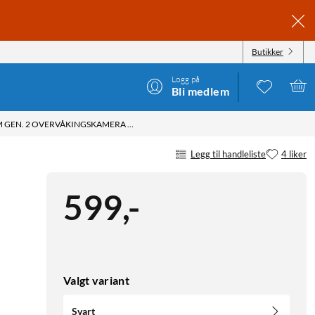
Butikker
Logg på
Bli medlem
RING INDOOR CAM GEN. 2 OVERVÅKINGSKAMERA SVART
Legg til handleliste
4 liker
599
,
-
Valgt variant
Svart