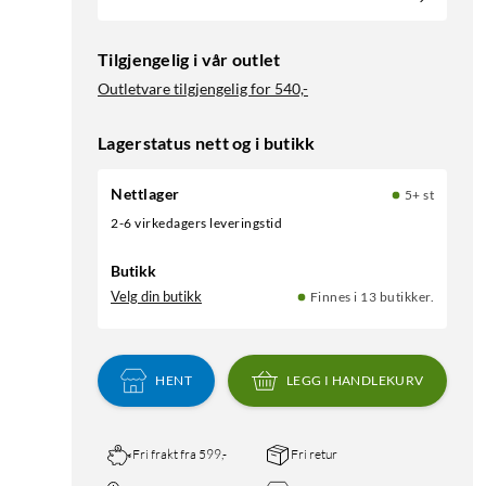
Tilgjengelig i vår outlet
Outletvare tilgjengelig for
540,-
Lagerstatus nett og i butikk
Nettlager
5+ st
2-6 virkedagers leveringstid
Butikk
Velg din butikk
Finnes i 13 butikker.
HENT
LEGG I HANDLEKURV
Fri frakt fra 599,-
Fri retur