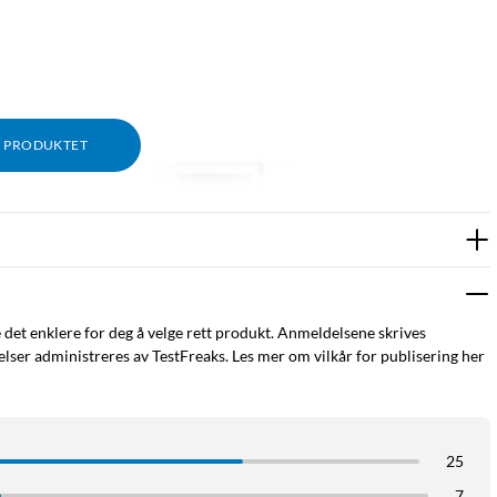
M PRODUKTET
e det enklere for deg å velge rett produkt. Anmeldelsene skrives
ser administreres av TestFreaks. Les mer om vilkår for publisering her
25
7