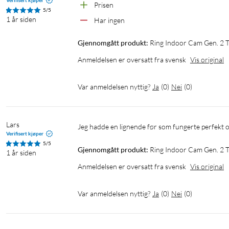
Verifisert kjøper
Prisen
Lyd: Mikrofon og høyttaler med støydemping for toveiskommun
5/5
Kabellengde: 1,9 m
1 år siden
Har ingen
Tilkobling: wifi 2,4 GHz
Gjennomgått produkt:
Ring Indoor Cam Gen. 2 T
Mål: 49x49x96 mm
Leveres med personvernlukker, strømadapter, installasjonsmater
Anmeldelsen er oversatt fra svensk
Vis original
Var anmeldelsen nyttig?
Ja
(
0
)
Nei
(
0
)
Lars
Jeg hadde en lignende før som fungerte perfekt og
Verifisert kjøper
5/5
Gjennomgått produkt:
Ring Indoor Cam Gen. 2 T
1 år siden
Anmeldelsen er oversatt fra svensk
Vis original
Var anmeldelsen nyttig?
Ja
(
0
)
Nei
(
0
)