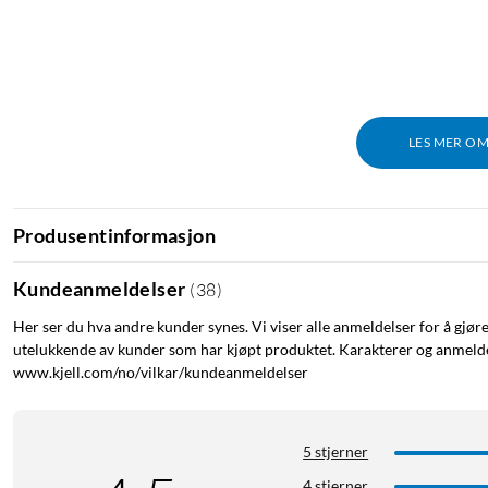
LES MER O
Produsentinformasjon
Kundeanmeldelser
(
38
)
Her ser du hva andre kunder synes. Vi viser alle anmeldelser for å gjør
utelukkende av kunder som har kjøpt produktet. Karakterer og anmeldel
www.kjell.com/no/vilkar/kundeanmeldelser
5 stjerner
4 stjerner