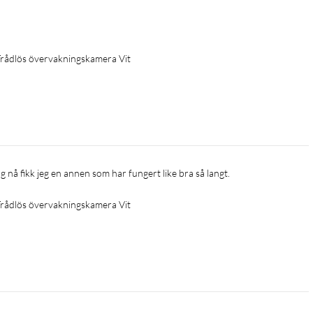
ikasjon.
rådlös övervakningskamera Vit
iale, kamerafeste og klistremerker
 nå fikk jeg en annen som har fungert like bra så langt.
rådlös övervakningskamera Vit